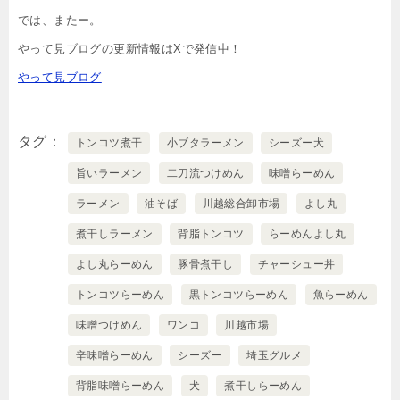
では、またー。
やって見ブログの更新情報はXで発信中！
やって見ブログ
タグ
トンコツ煮干
小ブタラーメン
シーズー犬
旨いラーメン
二刀流つけめん
味噌らーめん
ラーメン
油そば
川越総合卸市場
よし丸
煮干しラーメン
背脂トンコツ
らーめんよし丸
よし丸らーめん
豚骨煮干し
チャーシュー丼
トンコツらーめん
黒トンコツらーめん
魚らーめん
味噌つけめん
ワンコ
川越市場
辛味噌らーめん
シーズー
埼玉グルメ
背脂味噌らーめん
犬
煮干しらーめん