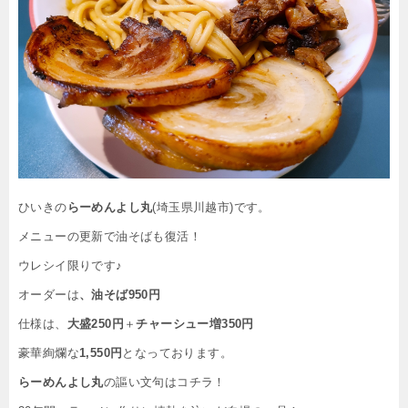
ひいきの
らーめんよし丸
(埼玉県川越市)です。
メニューの更新で油そばも復活！
ウレシイ限りです♪
オーダーは
、油そば950円
仕様は、
大盛250円
＋
チャーシュー増350円
豪華絢爛な
1,550円
となっております。
らーめんよし丸
の謳い文句はコチラ！