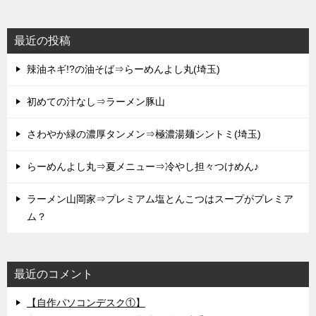
最近の投稿
辣油ネギ!?の油そば⇒らーめんよし丸(埼玉)
初めての汁なし⇒ラーメン豚山
さわやか緑の濃厚タンメン⇒極濃湯麺シントミ(埼玉)
らーめんよし丸⇒夏メニュー⇒冷やし担々つけめん♪
ラーメン山岡家⇒プレミアム塩とんこつはスープがプレミア
ム？
最近のコメント
【自作パソコンデスク①】