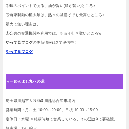
②味のポイントである、油が旨い(脂が旨い)ところ♪
③自家製麺の極太麺は、熱々の釜揚げでも最高なところ♪
最大で無い理由は、
①公共の交通機関を利用では、チョイ行き難いところw
やって見ブログ
の更新情報はXで発信中！
やって見ブログ
らーめんよし丸への道
埼玉県川越市大袋650 川越総合卸市場内
営業時間：月～土 10:00～20:00、日祝 10:00～15:00
定休日：水曜 ※結構時短で営業している、その辺はXで要確認。
駐車場：1200台w