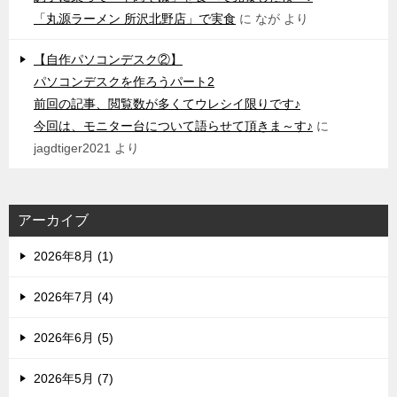
「丸源ラーメン 所沢北野店」で実食
に
なが
より
【自作パソコンデスク②】
パソコンデスクを作ろうパート2
前回の記事、閲覧数が多くてウレシイ限りです♪
今回は、モニター台について語らせて頂きま～す♪
に
jagdtiger2021
より
アーカイブ
2026年8月 (1)
2026年7月 (4)
2026年6月 (5)
2026年5月 (7)