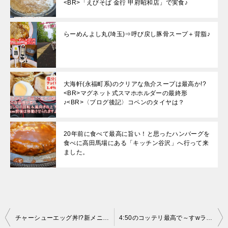
<BR>「えびそば 金行 甲府昭和店」で実食♪
らーめんよし丸(埼玉)⇒呼び戻し豚骨スープ＋背脂♪
大海軒(永福町系)のクリアな魚介スープは最高か!?
<BR>マグネット式スマホホルダーの最終形
♪<BR>〈ブログ後記〉コペンのタイヤは？
20年前に食べて最高に旨い！と思ったハンバーグを
食べに高田馬場にある「キッチン谷沢」へ行って来
ました。
投
チャーシューエッグ丼!?新メニューだ！⇒らーめんよし丸(埼玉)
4:50のコッテリ最高で～すwラーメンショップ北川辺店