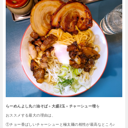
らーめんよし丸
の
油そば
＋
大盛2玉
＋
チャーシュー増
を
おススメする最大の理由は、
①チョー香ばしいチャーシューと極太麺の相性が最高なところ♪