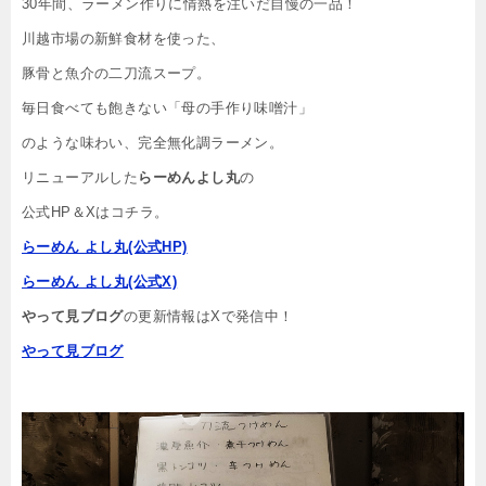
30年間、ラーメン作りに情熱を注いだ自慢の一品！
川越市場の新鮮食材を使った、
豚骨と魚介の二刀流スープ。
毎日食べても飽きない「母の手作り味噌汁」
のような味わい、完全無化調ラーメン。
リニューアルした
らーめんよし丸
の
公式HP＆Xはコチラ。
らーめん よし丸(公式HP)
らーめん よし丸(公式X)
やって見ブログ
の更新情報はXで発信中！
やって見ブログ