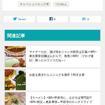
チャーシューエッグ丼
つけめん
Tweet
0
0
関連記事
マイナーだが、揚げ焼きジャンボ焼売は正義♪<BR>
東京豚骨拉麺ばんからで、角煮♪<BR>〈ブログ後
記〉困ったらワンコだね～♪
お盆を過ぎたらニンニク＆激辛？INすき家
【ラーメン】<BR>甲府市に、えびそば専門店!?
<BR>秩父→奥多摩湖→甲府市のロングドライブ