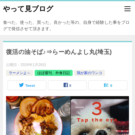
やって見ブログ
食べた、使った、買った、良かった等の、自身で経験した事をブロ
グで発信させて頂きます。
復活の油そば♪⇒らーめんよし丸(埼玉)
公開日：
2026年1月28日
ラーメンよ～
ほぼ週刊、外食日記
我が家のワンコ
Tweet
0
0