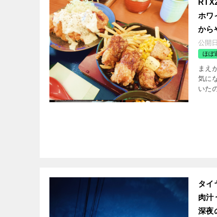
RTX
ホワ
から
公開
ほぼ
まえが
気に
いた
タイ
肉汁
深夜