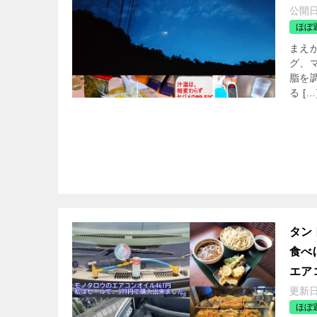
公開
ほぼ
まえ
グ、
脂を
る […
タン
食べ
エア
更新
ほぼ