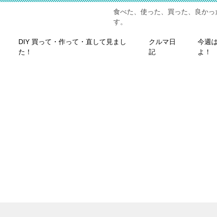
食べた、使った、買った、良かっ
す。
DIY 買って・作って・直して見まし
クルマ日
今週
た！
記
よ！