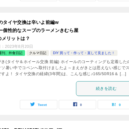
のタイヤ交換は辛いよ前編w
ー個性的なスープのラーメンきむら屋
Yのメリットは？
日：
2023年8月20日
週刊、外食日記
クルマ日記
DIY 買って・作って・直して見ました！
がき(タイヤ＆ホイール交換 前編) ホイールのコーティングも定着した
クソ暑い中でコペンへ取付けましたよ～まえがきとは思えない感じで
すよ！ タイヤ交換の経緯(3年間)は、こんな感じ♪165/50R16＆ […]
続きを読む
Tweet
0
0