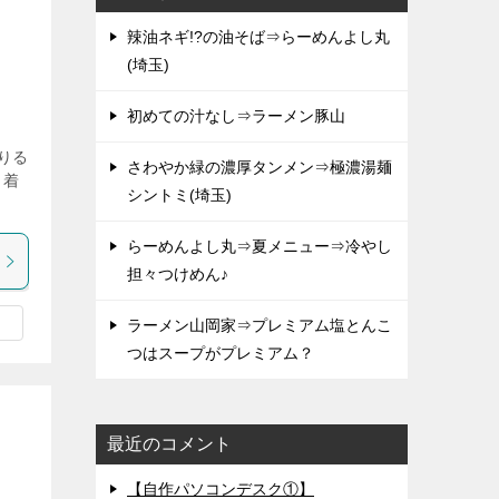
辣油ネギ!?の油そば⇒らーめんよし丸
(埼玉)
初めての汁なし⇒ラーメン豚山
降りる
さわやか緑の濃厚タンメン⇒極濃湯麺
り着
シントミ(埼玉)
らーめんよし丸⇒夏メニュー⇒冷やし
担々つけめん♪
ラーメン山岡家⇒プレミアム塩とんこ
つはスープがプレミアム？
最近のコメント
【自作パソコンデスク①】