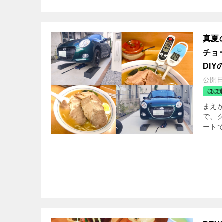
真夏
チョ
DI
公開
ほぼ
まえ
で、
ートで