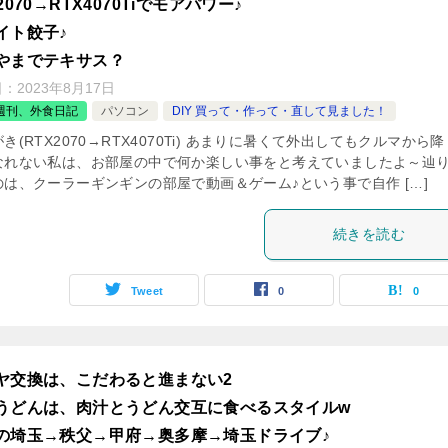
2070→RTX4070Tiでモアパワー♪
イト餃子♪
やまでテキサス？
日：
2023年8月17日
週刊、外食日記
パソコン
DIY 買って・作って・直して見ました！
き(RTX2070→RTX4070Ti) あまりに暑くて外出してもクルマから
なれない私は、お部屋の中で何か楽しい事をと考えていましたよ～辿
のは、クーラーギンギンの部屋で動画＆ゲーム♪という事で自作 […]
続きを読む
Tweet
0
0
ヤ交換は、こだわると進まない2
うどんは、肉汁とうどん交互に食べるスタイルw
の埼玉→秩父→甲府→奥多摩→埼玉ドライブ♪