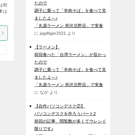
たので
)は初
調子に乗って「辛肉そば」を食べて見
事は
ましたよ～♪
「丸源ラーメン 所沢北野店」で実食
に
jagdtiger2021
より
【ラーメン】
前回食べた「台湾ラーメン」が旨かっ
たので
調子に乗って「辛肉そば」を食べて見
ましたよ～♪
「丸源ラーメン 所沢北野店」で実食
に
なが
より
【自作パソコンデスク②】
パソコンデスクを作ろうパート2
前回の記事、閲覧数が多くてウレシイ
限りです♪