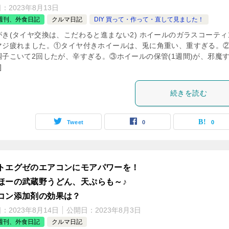
日：
2023年8月13日
週刊、外食日記
クルマ日記
DIY 買って・作って・直して見ました！
がき(タイヤ交換は、こだわると進まない2) ホイールのガラスコーティ
マジ疲れました。①タイヤ付きホイールは、兎に角重い、重すぎる。
調子こいて2回したが、辛すぎる。③ホイールの保管(1週間)が、邪魔
]
続きを読む
Tweet
0
0
トエグゼのエアコンにモアパワーを！
ほーの武蔵野うどん、天ぷらも～♪
コン添加剤の効果は？
日：
2023年8月14日
公開日：
2023年8月3日
週刊、外食日記
クルマ日記