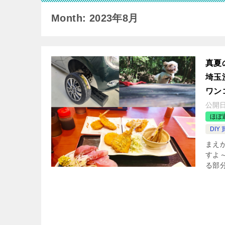
Month: 2023年8月
真夏
埼玉
ワン
公開
ほぼ
DI
まえ
すよ～
る部分