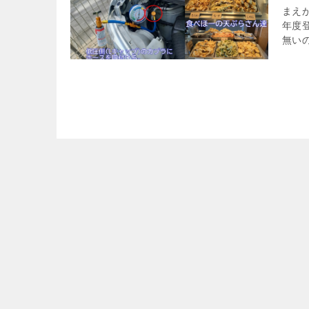
まえが
年度
無い