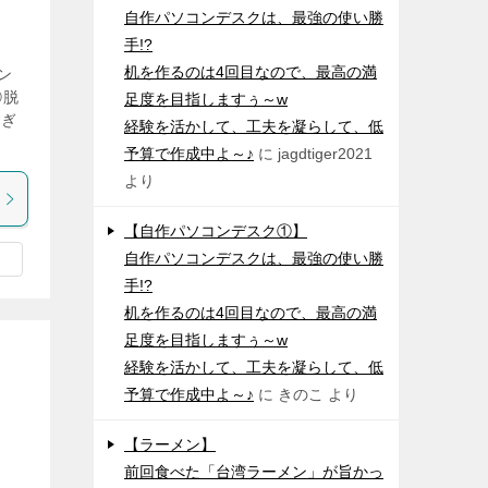
自作パソコンデスクは、最強の使い勝
手!?
机を作るのは4回目なので、最高の満
ン
②脱
足度を目指しますぅ～w
すぎ
経験を活かして、工夫を凝らして、低
予算で作成中よ～♪
に
jagdtiger2021
より
【自作パソコンデスク①】
自作パソコンデスクは、最強の使い勝
手!?
机を作るのは4回目なので、最高の満
足度を目指しますぅ～w
経験を活かして、工夫を凝らして、低
予算で作成中よ～♪
に
きのこ
より
【ラーメン】
前回食べた「台湾ラーメン」が旨かっ