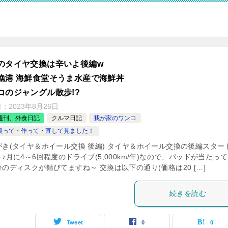
のタイヤ交換は辛いよ後編w
漁港 海鮮食堂そうま水産で海鮮丼
コのジャングル散歩!?
日：
2023年8月26日
週刊、外食日記
クルマ日記
我が家のワンコ
Y 買って・作って・直して見ました！
がき(タイヤ＆ホイール交換 後編) タイヤ＆ホイール交換の後編スター
♪月に4～6回程度のドライブ(5,000km/年)なので、パッドが当たっ
のディスクが錆びてますね～ 交換は以下の通り(価格は20 […]
続きを読む
Tweet
0
0