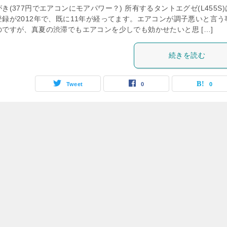
き(377円でエアコンにモアパワー？) 所有するタントエグゼ(L455S
登録が2012年で、既に11年が経ってます。エアコンが調子悪いと言う
のですが、真夏の渋滞でもエアコンを少しでも効かせたいと思 […]
続きを読む
Tweet
0
0