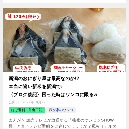
新潟のおにぎり屋は最高なのか!?
本当に旨い新米を新潟で♪
〈ブログ後記〉困った時はワンコに限るw
公開日：
2022年10月22日
ほぼ週刊、外食日記
我が家のワンコ
まえがき 読売テレビが放送する「秘密のケンミンSHOW
極」と言うテレビ番組をご存じでしょうか？私もリアルタ