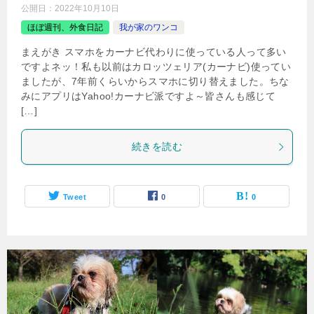
公開日：
2022年10月10日
ほぼ週刊、外食日記
我が家のワンコ
まえがき スマホをカーナビ代わりに使っている人って多い
ですよネッ！私も以前はカロッツェリア(カーナビ)使ってい
ましたが、7年前くらいからスマホに切り替えました。ちな
みにアプリはYahoo!カーナビ派ですよ～皆さんも感じて
[…]
続きを読む
Tweet
0
0