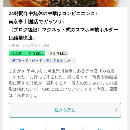
24時間年中無休の中華はコンビニエンス♪
南京亭 川越店でガッツリ♪
〈ブログ後記〉マグネット式のスマホ車載ホルダー
は結構快適♪
公開日：
2022年10月16日
ほぼ週刊、外食日記
クルマ日記
DIY 買って・作って・直して見ました！
まえがき 半年ぶりに埼玉県川越市にあるデカ盛りの名店
「かもだ」に行って来ました。席に着くと、写真や動画撮
影に関する貼紙が！要約すると「個人の楽しみとしての撮
影は構わないが、SNSには上げないで」と言う内容。原因
は「来客の […]
続きを読む