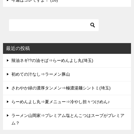
今週はコレですよ！ (16)
最近の投稿
辣油ネギ!?の油そば⇒らーめんよし丸(埼玉)
初めての汁なし⇒ラーメン豚山
さわやか緑の濃厚タンメン⇒極濃湯麺シントミ(埼玉)
らーめんよし丸⇒夏メニュー⇒冷やし担々つけめん♪
ラーメン山岡家⇒プレミアム塩とんこつはスープがプレミア
ム？