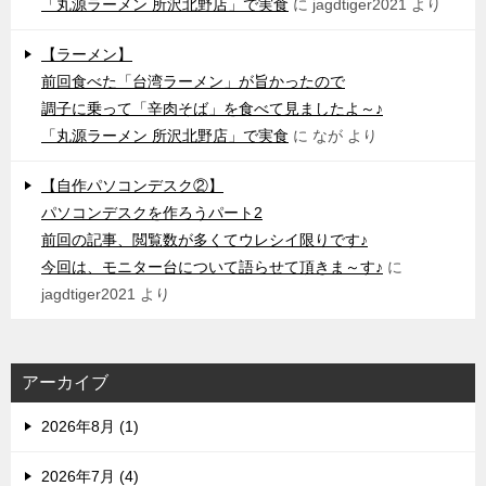
「丸源ラーメン 所沢北野店」で実食
に
jagdtiger2021
より
【ラーメン】
前回食べた「台湾ラーメン」が旨かったので
調子に乗って「辛肉そば」を食べて見ましたよ～♪
「丸源ラーメン 所沢北野店」で実食
に
なが
より
【自作パソコンデスク②】
パソコンデスクを作ろうパート2
前回の記事、閲覧数が多くてウレシイ限りです♪
今回は、モニター台について語らせて頂きま～す♪
に
jagdtiger2021
より
アーカイブ
2026年8月 (1)
2026年7月 (4)