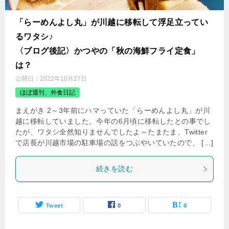
「らーめんよし丸」が川越に移転して浮足立ってい
るワタシ♪
〈ブログ後記〉かつやの「秋の海鮮フライ定食」
は？
公開日：
2022年10月27日
ほぼ週刊、外食日記
まえがき 2～3年前にハマっていた「らーめんよし丸」が川
越に移転していました。今年の6月頃に移転したとの事でし
たが、ワタシ全然知りませんでしたよ～たまたま、Twitter
で店長が川越市場の駐車場の話をつぶやいていたので、 […]
続きを読む
Tweet
0
0