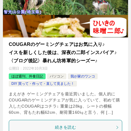
COUGARのゲーミングチェアはお気に入り♪
イスを新しくした後は、深夜の二郎インスパイア♪
〈ブログ後記〉暴れん坊将軍的シーズー♪
公開日：
2022年10月3日
ほぼ週刊、外食日記
パソコン
我が家のワンコ
DIY 買って・作って・直して見ました！
まえがき ゲーミングチェアを最近買いました。個人的に
COUGARのゲーミングチェアが気に入っていて、初めて購
入したCOUGARはコチラ↓ 重量は28kg、シートの横幅
60cm、背もたれ幅62cm、耐荷重160㎏と言う、何 […]
続きを読む