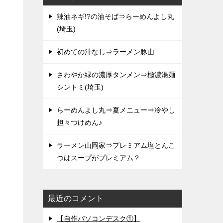
辣油ネギ!?の油そば⇒らーめんよし丸
(埼玉)
初めての汁なし⇒ラーメン豚山
さわやか緑の濃厚タンメン⇒極濃湯麺
シントミ(埼玉)
らーめんよし丸⇒夏メニュー⇒冷やし
担々つけめん♪
ラーメン山岡家⇒プレミアム塩とんこ
つはスープがプレミアム？
最近のコメント
【自作パソコンデスク①】