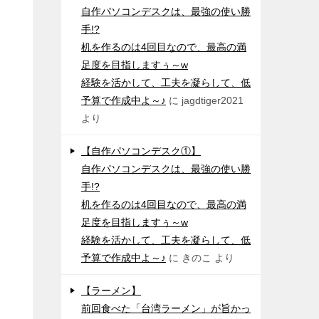
自作パソコンデスクは、最強の使い勝
手!?
机を作るのは4回目なので、最高の満
足度を目指しますぅ～w
経験を活かして、工夫を凝らして、低
予算で作成中よ～♪
に
jagdtiger2021
より
【自作パソコンデスク①】
自作パソコンデスクは、最強の使い勝
手!?
机を作るのは4回目なので、最高の満
足度を目指しますぅ～w
経験を活かして、工夫を凝らして、低
予算で作成中よ～♪
に
きのこ
より
【ラーメン】
前回食べた「台湾ラーメン」が旨かっ