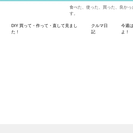
食べた、使った、買った、良かっ
す。
DIY 買って・作って・直して見まし
クルマ日
今週
た！
記
よ！