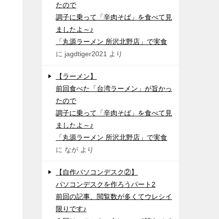
たので
調子に乗って「辛肉そば」を食べて見
ましたよ～♪
「丸源ラーメン 所沢北野店」で実食
に
jagdtiger2021
より
【ラーメン】
前回食べた「台湾ラーメン」が旨かっ
たので
調子に乗って「辛肉そば」を食べて見
ましたよ～♪
「丸源ラーメン 所沢北野店」で実食
に
なが
より
【自作パソコンデスク②】
パソコンデスクを作ろうパート2
前回の記事、閲覧数が多くてウレシイ
限りです♪