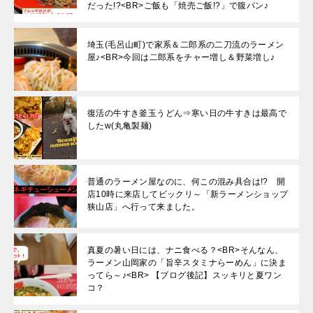
だった!?<BR>ご飯も「焼売ご飯!?」で腹パン♪
埼玉(毛呂山町)で家系＆二郎系の二刀流のラーメン
屋♪<BR>今回は二郎系をチャー増し＆野菜増し♪
復活の牛すき釜玉うどん⇒寒い日の牛すきは最高で
したw(丸亀製麺)
普通のラーメン屋なのに、何この混み具合は!? 開
店10時に来店してビックリ～「新ラーメンショップ
狭山店」へ行って来ました。
真夏の暑い日には、ナニ食べる？<BR>そんなん、
ラーメン山岡家の「旨辛スタミナらーめん」に決ま
ってら～♪<BR> 【ブログ後記】スッキリと夏ワン
コ？