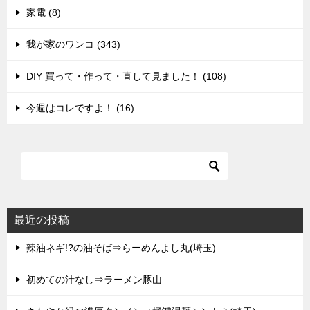
家電 (8)
我が家のワンコ (343)
DIY 買って・作って・直して見ました！ (108)
今週はコレですよ！ (16)
最近の投稿
辣油ネギ!?の油そば⇒らーめんよし丸(埼玉)
初めての汁なし⇒ラーメン豚山