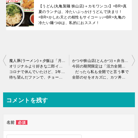
【うどん(丸亀製麺 狭山店)＋カモワンコ♪】<BR>真
夏のランチは、冷たいぶっかけうどんで決まり！
<BR>かしわ天との相性もサイコーッ♪<BR>丸亀の
冷たい麺つゆは、私的におススメ！
投
魔人豚(ラーメン)＋夕飯は「月見麻婆ナス丼♪」
かつや狭山店(とんかつ)＋弁当も食べて見たヨッ！
オリジナルより好きな二郎インスパイア！
今回の期間限定は「活力全開！」テーマ
稿
コロナで休んでいたけど、1年ぶりに営業再開♪
だったら私も全開でと言う事で
待ち望んだファンで、チョー混んでいました。
全部のせをオカズに、カツ丼を食べて来ました～w
ナ
ビ
ゲ
コメントを残す
ー
シ
名前
必須
ョ