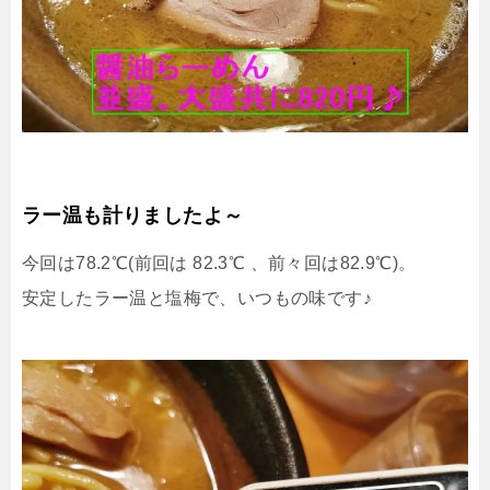
ラー温も計りましたよ～
今回は78.2℃(前回は 82.3℃ 、前々回は82.9℃)。
安定したラー温と塩梅で、いつもの味です♪