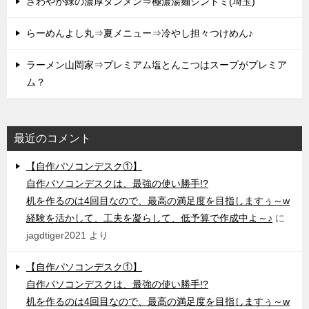
さわやか緑の濃厚タンメン⇒極濃湯麺シントミ(埼玉)
らーめんよし丸⇒夏メニュー⇒冷やし担々つけめん♪
ラーメン山岡家⇒プレミアム塩とんこつはスープがプレミア
ム？
最近のコメント
【自作パソコンデスク①】
自作パソコンデスクは、最強の使い勝手!?
机を作るのは4回目なので、最高の満足度を目指しますぅ～w
経験を活かして、工夫を凝らして、低予算で作成中よ～♪
に
jagdtiger2021
より
【自作パソコンデスク①】
自作パソコンデスクは、最強の使い勝手!?
机を作るのは4回目なので、最高の満足度を目指しますぅ～w