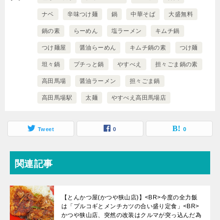
ナベ
辛味つけ麺
鍋
中華そば
大盛無料
鍋の素
らーめん
塩ラーメン
キムチ鍋
つけ麺屋
醤油らーめん
キムチ鍋の素
つけ麺
坦々鍋
プチっと鍋
やすべえ
担々ごま鍋の素
高田馬場
醤油ラーメン
担々ごま鍋
高田馬場駅
太麺
やすべえ高田馬場店
Tweet
0
0
関連記事
【とんかつ屋(かつや狭山店)】<BR>今度の全力飯
は「プルコギとメンチカツの合い盛り定食」<BR>
かつや狭山店、突然の改装はクルマが突っ込んだ為