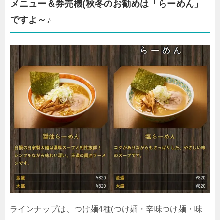
メニュー＆券売機(
秋冬のお勧めは「らーめん」
ですよ～♪
ラインナップは、つけ麺4種(つけ麺・辛味つけ麺・味