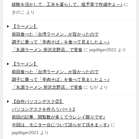
経験を活かして、工夫を凝らして、低予算で作成中よ～♪
に
きのこ
より
【ラーメン】
前回食べた「台湾ラーメン」が旨かったので
調子に乗って「辛肉そば」を食べて見ましたよ～♪
「丸源ラーメン 所沢北野店」で実食
に
jagdtiger2021
より
【ラーメン】
前回食べた「台湾ラーメン」が旨かったので
調子に乗って「辛肉そば」を食べて見ましたよ～♪
「丸源ラーメン 所沢北野店」で実食
に
なが
より
【自作パソコンデスク②】
パソコンデスクを作ろうパート2
前回の記事、閲覧数が多くてウレシイ限りです♪
今回は、モニター台について語らせて頂きま～す♪
に
jagdtiger2021
より