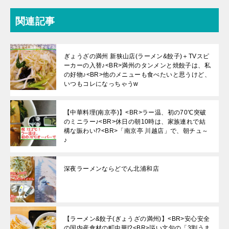
関連記事
ぎょうざの満州 新狭山店(ラーメン&餃子)＋TVスピ
ーカーの入替♪<BR>満州のタンメンと焼餃子は、私
の好物♪<BR>他のメニューも食べたいと思うけど、
いつもコレになっちゃうw
【中華料理(南京亭)】<BR>ラー温、初の70℃突破
のミニラー♪<BR>休日の朝10時は、家族連れで結
構な賑わい!?<BR>「南京亭 川越店」で、朝チュ～
♪
深夜ラーメンならどでん北浦和店
【ラーメン&餃子(ぎょうざの満州)】<BR>安心安全
の国内産食材の町中華!?<BR>謳い文句の「3割うま