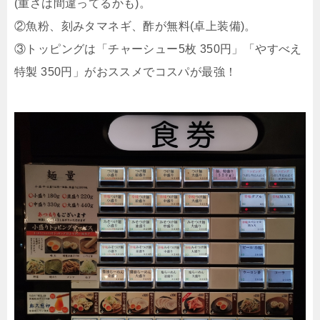
(重さは間違ってるかも)。
②魚粉、刻みタマネギ、酢が無料(卓上装備)。
③トッピングは「チャーシュー5枚 350円」「やすべえ
特製 350円」がおススメでコスパが最強！