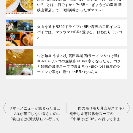
い!!」とは、何ですか～?<BR>「ぎょうざの満州 新
狭山駅店」で、3割美味かったザマス～♪
火山を通るR292ドライブ♪<BR>深夜の二郎インス
パイヤは、マジウマ♪<BR>荒ぶる、おねだりワンコ
♪
つけ麺屋 やすべえ 高田馬場店(ラーメン＆つけ麺)
<BR>＋ワンコの森散歩♪<BR>寒くなったら、コク
と旨味の濃厚スープで温まろう<BR>つけ麺屋のラ
ーメンで寒さに勝つ！<BR>たぶんw
投
サマーメニューが始まったヨッ。
肉のモリモリ具合がステキ♪
「ツユが果てしない旨さ」の立食いそば屋
煮干し＆背脂豚骨スープの「肉中華そば」旨し！
稿
「狭山そば(所沢駅)」へ行って来ました～♪
「中華そば136」へ行って来ました。
ナ