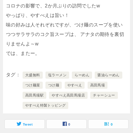
コロナの影響で、2か月ぶりの訪問でしたw
やっぱり、やすべえは旨い！
味の好みは人それぞれですが、つけ麺のスープを使い
つつサラサラのコク旨スープは、 アナタの期待を裏切
りませんよ～w
では、またー。
タグ
大盛無料
塩ラーメン
らーめん
醤油らーめん
つけ麺屋
つけ麺
やすべえ
高田馬場
高田馬場駅
やすべえ高田馬場店
チャーシュー
やすべえ特製トッピング
Tweet
0
0