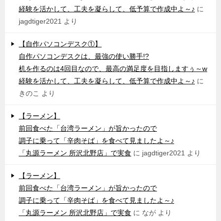
経験を活かして、工夫を凝らして、低予算で作成中よ～♪
に
jagdtiger2021
より
【自作パソコンデスク①】
自作パソコンデスクは、最強の使い勝手!?
机を作るのは4回目なので、最高の満足度を目指しますぅ～w
経験を活かして、工夫を凝らして、低予算で作成中よ～♪
に
きのこ
より
【ラーメン】
前回食べた「台湾ラーメン」が旨かったので
調子に乗って「辛肉そば」を食べて見ましたよ～♪
「丸源ラーメン 所沢北野店」で実食
に
jagdtiger2021
より
【ラーメン】
前回食べた「台湾ラーメン」が旨かったので
調子に乗って「辛肉そば」を食べて見ましたよ～♪
「丸源ラーメン 所沢北野店」で実食
に
なが
より