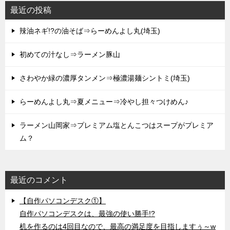
最近の投稿
辣油ネギ!?の油そば⇒らーめんよし丸(埼玉)
初めての汁なし⇒ラーメン豚山
さわやか緑の濃厚タンメン⇒極濃湯麺シントミ(埼玉)
らーめんよし丸⇒夏メニュー⇒冷やし担々つけめん♪
ラーメン山岡家⇒プレミアム塩とんこつはスープがプレミア
ム？
最近のコメント
【自作パソコンデスク①】
自作パソコンデスクは、最強の使い勝手!?
机を作るのは4回目なので、最高の満足度を目指しますぅ～w