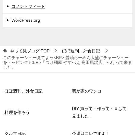
コメントフィード
WordPress.org
やって見ブログ
TOP
ほぼ週刊、外食日記
このチャーシュー見てよッ<BR> 醤油らーめん大盛にチャーシュー
をトッピング♪<BR>「つけ麺屋 やすべえ 高田馬場店」へ行って来ま
した。
ほぼ週刊、外食日記
我が家のワンコ
DIY 買って・作って・直して
料理を作ろう
見ました！
クルマ日記
今週はコレですよ！