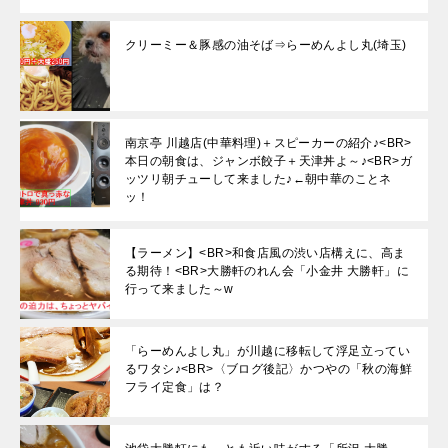
クリーミー＆豚感の油そば⇒らーめんよし丸(埼玉)
南京亭 川越店(中華料理)＋スピーカーの紹介♪<BR>
本日の朝食は、ジャンボ餃子＋天津丼よ～♪<BR>ガ
ッツリ朝チューして来ました♪←朝中華のことネ
ッ！
【ラーメン】<BR>和食店風の渋い店構えに、高ま
る期待！<BR>大勝軒のれん会「小金井 大勝軒」に
行って来ました～w
「らーめんよし丸」が川越に移転して浮足立ってい
るワタシ♪<BR>〈ブログ後記〉かつやの「秋の海鮮
フライ定食」は？