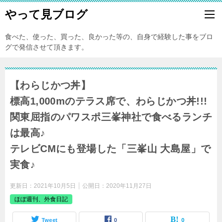
やって見ブログ
食べた、使った、買った、良かった等の、自身で経験した事をブロ
グで発信させて頂きます。
【わらじかつ丼】
標高1,000mのテラス席で、わらじかつ丼!!!
関東屈指のパワスポ三峯神社で食べるランチ
は最高♪
テレビCMにも登場した「三峯山 大島屋」で
実食♪
更新日：
2021年10月5日
公開日：
2020年11月27日
ほぼ週刊、外食日記
Tweet
0
0