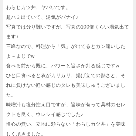
わらじカツ丼、ヤバいです。
超ハミ出ていて、湯気がパナイ♪
写真では分り難いですが、写真の100倍くらい湯気出て
ます♪
三峰なので、料理から「気」が出てるとカン違いした
よ～まじでw
食べる前から既に、パワーと旨さが判る感じですw
ひと口食べると衣がカリカリ、揚げ立ての熱さと、そ
れに負けない軽い感じのタレも美味しゅうございまし
た。
味噌汁も塩分控え目ですが、旨味が有って具材のセレ
クトも良く、ウレシイ感じでした♪
慢心の無い、立地に頼らない「わらじカツ丼」を美味
しく頂きました。