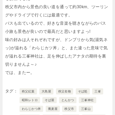
秩父市内から景色の良い道を通って約30km、ツーリン
グやドライブで行くには最適です。
バスも出ているので、好きな音楽を聴きながらのバス
小旅も景色が良いので最高だと思いますよっ!
味の好みは人それぞれですが、ドンブリから気(湯気ネ
ッ)が溢れる「わらじカツ丼」と、また違った意味で気
が溢れる三峯神社は、足を伸ばしたアナタの期待を裏
切りませんよ～♪
では、またー。
タグ
秩父紅葉
大島屋
秩父名物
そば処
三峯
昭和レトロ
そば屋
とんかつ
三峯神社
わらじかつ丼
蕎麦屋
秩父市
三峯山