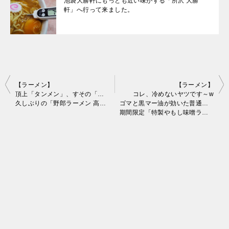
池袋大勝軒にもっとも近い味がする「所沢 大勝
軒」へ行って来ました。
投
【ラーメン】
【ラーメン】
頂上「タンメン」、すその「筋肉チャーシュー」、水面下「G系」♪
コレ、冷めないヤツです～w
稿
久しぶりの「野郎ラーメン 高田馬場店」で、コッテリよんw
ゴマと黒マー油が効いた普通に旨い味噌ラーメン!?
期間限定「特製やもし味噌ラーメン」をラーメン山岡家 狭山店で朝ラー♪
ナ
ビ
ゲ
ー
シ
ョ
ン