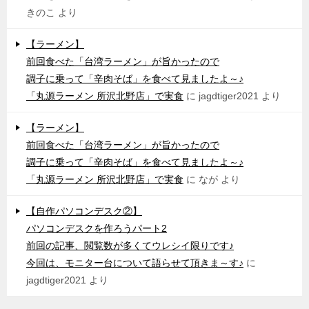
きのこ
より
【ラーメン】
前回食べた「台湾ラーメン」が旨かったので
調子に乗って「辛肉そば」を食べて見ましたよ～♪
「丸源ラーメン 所沢北野店」で実食
に
jagdtiger2021
より
【ラーメン】
前回食べた「台湾ラーメン」が旨かったので
調子に乗って「辛肉そば」を食べて見ましたよ～♪
「丸源ラーメン 所沢北野店」で実食
に
なが
より
【自作パソコンデスク②】
パソコンデスクを作ろうパート2
前回の記事、閲覧数が多くてウレシイ限りです♪
今回は、モニター台について語らせて頂きま～す♪
に
jagdtiger2021
より