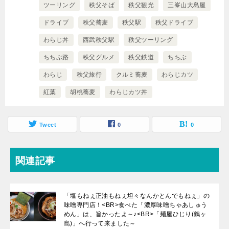
ツーリング
秩父そば
秩父観光
三峯山大島屋
ドライブ
秩父蕎麦
秩父駅
秩父ドライブ
わらじ丼
西武秩父駅
秩父ツーリング
ちちぶ路
秩父グルメ
秩父鉄道
ちちぶ
わらじ
秩父旅行
クルミ蕎麦
わらじカツ
紅葉
胡桃蕎麦
わらじカツ丼
Tweet
0
0
関連記事
「塩もねぇ正油もねぇ坦々なんかとんでもねぇ」の
味噌専門店！<BR>食べた「濃厚味噌ちゃあしゅう
めん」は、旨かったよ～♪<BR>「麺屋ひじり(鶴ヶ
島)」へ行って来ました～