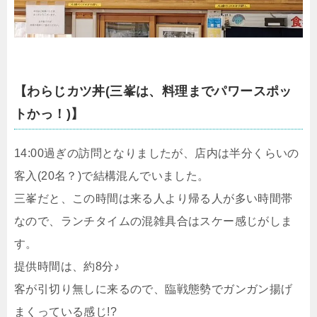
【
わらじカツ丼(三峯は、料理までパワースポッ
トかっ！)
】
14:00過ぎの訪問となりましたが、店内は半分くらいの
客入(20名？)で結構混んでいました。
三峯だと、この時間は来る人より帰る人が多い時間帯
なので、ランチタイムの混雑具合はスケー感じがしま
す。
提供時間は、約8分♪
客が引切り無しに来るので、臨戦態勢でガンガン揚げ
まくっている感じ!?