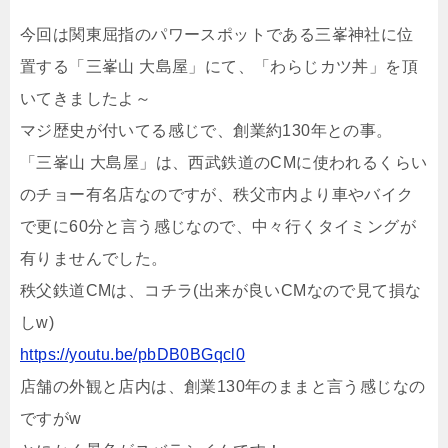
今回は関東屈指のパワースポットである三峯神社に位
置する「三峯山 大島屋」にて、「わらじカツ丼」を頂
いてきましたよ～
マジ歴史が付いてる感じで、創業約130年との事。
「三峯山 大島屋」は、西武鉄道のCMに使われるくらい
のチョー有名店なのですが、秩父市内より車やバイク
で更に60分と言う感じなので、中々行くタイミングが
有りませんでした。
秩父鉄道CMは、コチラ(出来が良いCMなので見て損な
しw)
https://youtu.be/pbDB0BGqcl0
店舗の外観と店内は、創業130年のままと言う感じなの
ですがw