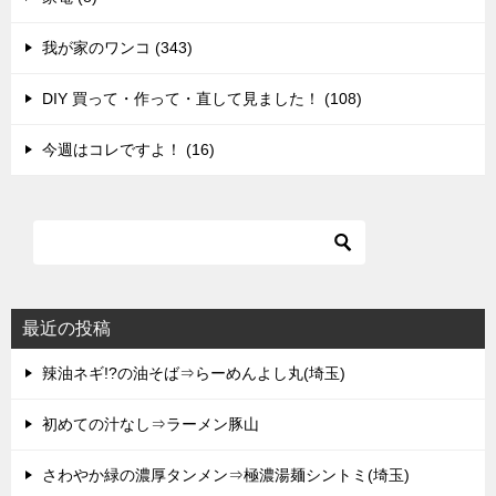
我が家のワンコ (343)
DIY 買って・作って・直して見ました！ (108)
今週はコレですよ！ (16)
最近の投稿
辣油ネギ!?の油そば⇒らーめんよし丸(埼玉)
初めての汁なし⇒ラーメン豚山
さわやか緑の濃厚タンメン⇒極濃湯麺シントミ(埼玉)