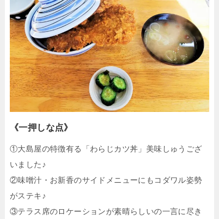
《一押しな点》
①大島屋の特徴有る「わらじカツ丼」美味しゅうござ
いました♪
②味噌汁・お新香のサイドメニューにもコダワル姿勢
がステキ♪
③テラス席のロケーションが素晴らしいの一言に尽き