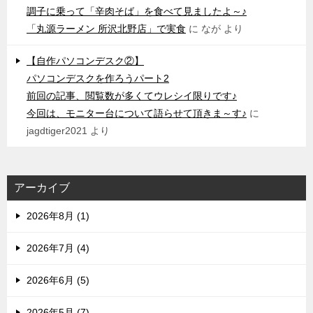
調子に乗って「辛肉そば」を食べて見ましたよ～♪
「丸源ラーメン 所沢北野店」で実食
に
なが
より
【自作パソコンデスク②】
パソコンデスクを作ろうパート2
前回の記事、閲覧数が多くてウレシイ限りです♪
今回は、モニター台について語らせて頂きま～す♪
に
jagdtiger2021
より
アーカイブ
2026年8月 (1)
2026年7月 (4)
2026年6月 (5)
2026年5月 (7)