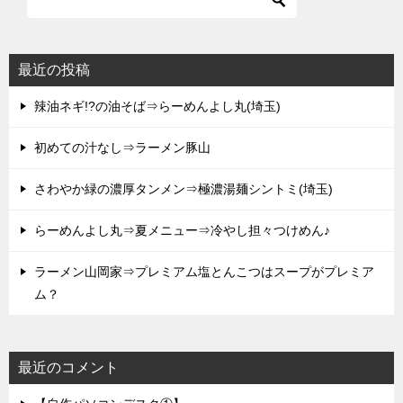
最近の投稿
辣油ネギ!?の油そば⇒らーめんよし丸(埼玉)
初めての汁なし⇒ラーメン豚山
さわやか緑の濃厚タンメン⇒極濃湯麺シントミ(埼玉)
らーめんよし丸⇒夏メニュー⇒冷やし担々つけめん♪
ラーメン山岡家⇒プレミアム塩とんこつはスープがプレミア
ム？
最近のコメント