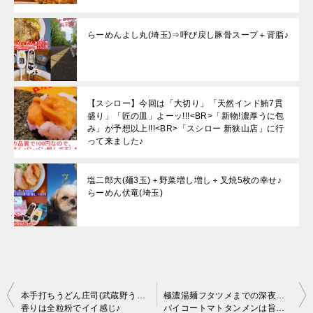
らーめんよし丸(埼玉)⇒呼び戻し豚骨スープ＋背脂♪
【スシロー】今回は「大切り」「天然インド鮪7貫
盛り」「匠の皿」よーッ!!!<BR>「新物!濃厚うに包
み」が予想以上!!!<BR>「スシロー 新狭山店」に行
って来ました♪
塩二郎大(麺3玉)＋野菜増し増し＋叉焼5枚の幸せ♪
らーめん伏竜(埼玉)
投
本手打ちうどん庄司(武蔵野うどん) はバッキバキ♪
極濃湯麺フタツメまでの深夜ドライブは楽しい♪
香りは全粒粉でイイ感じ♪
パイコートマトタンメンは旨かった♪