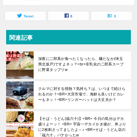
Tweet
0
0
関連記事
深夜に二郎系が食べたくなったら、麺たなか(埼玉
県北坂戸)ですよネッ？<br>非乳化の二郎系スープ
に野菜タップリw
クルマに対する情熱？気持ち？は、いつまで続けら
れるのか？<BR>大宮市場で、海鮮も良いけどカレ
ーもネッ！<BR>リンガーハットは大丈夫か？
【そば・うどん(福六十)】<BR> 今日の気分はデカ
盛りよーッ！ <BR> 宇宙一デカイかき揚が、丼ぶり
に2枚刺さってましたよ～♪ <BR>そば・うどん店の
「福六十」パナかったw