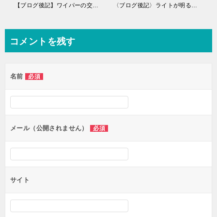
稿
【ブログ後記】ワイパーの交換はチョー簡単でしたよ～
〈ブログ後記〉ライトが明るいと深夜ドライブは、もっと楽しい♪
ナ
ビ
コメントを残す
ゲ
ー
名前
必須
シ
ョ
ン
メール（公開されません）
必須
サイト