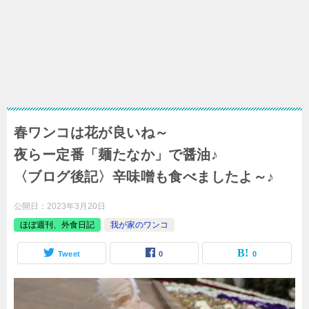
春ワンコは花が良いね～
夜らー定番「麺たなか」で醤油♪
〈ブログ後記〉辛味噌も食べましたよ～♪
公開日：
2023年3月20日
ほぼ週刊、外食日記
我が家のワンコ
Tweet
0
0