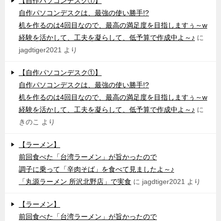
【自作パソコンデスク①】
自作パソコンデスクは、最強の使い勝手!?
机を作るのは4回目なので、最高の満足度を目指しますぅ～w
経験を活かして、工夫を凝らして、低予算で作成中よ～♪
に
jagdtiger2021
より
【自作パソコンデスク①】
自作パソコンデスクは、最強の使い勝手!?
机を作るのは4回目なので、最高の満足度を目指しますぅ～w
経験を活かして、工夫を凝らして、低予算で作成中よ～♪
に
きのこ
より
【ラーメン】
前回食べた「台湾ラーメン」が旨かったので
調子に乗って「辛肉そば」を食べて見ましたよ～♪
「丸源ラーメン 所沢北野店」で実食
に
jagdtiger2021
より
【ラーメン】
前回食べた「台湾ラーメン」が旨かったので