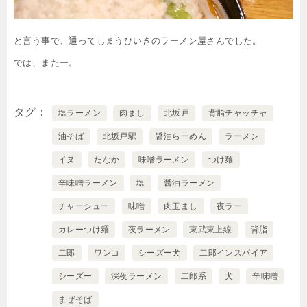
と言う事で、通ってしまうひいきのラーメン屋さんでした。
では、またー。
タグ
塩ラーメン
肉まし
北坂戸
背脂チャッチャ
油そば
北坂戸駅
醤油らーめん
ラーメン
イヌ
たなか
味噌ラーメン
つけ麺
辛味噌ラーメン
塩
醤油ラーメン
チャーシュー
味噌
肉玉まし
夜ラー
カレーつけ麺
夜ラーメン
東武東上線
背脂
二郎
ワンコ
シーズー犬
二郎インスパイア
シーズー
深夜ラーメン
二郎系
犬
辛味噌
まぜそば