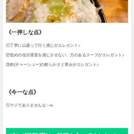
《一押しな点》
①丁寧に山盛って行く感じがエレガント♪
②低めの塩分濃度を感じさせない、力のあるスープがエレガント♪
③肉(チャーシュー)の軟らかさと厚みがエレガント♪
《今一な点》
①マジでありませんな～w