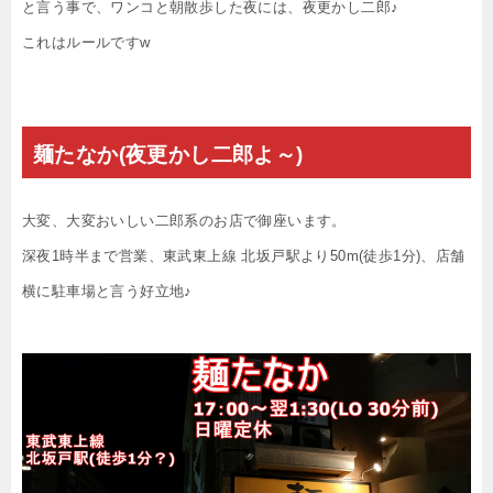
と言う事で、ワンコと朝散歩した夜には、夜更かし二郎♪
これはルールですw
麺たなか(夜更かし二郎よ～)
大変、大変おいしい二郎系のお店で御座います。
深夜1時半まで営業、東武東上線 北坂戸駅より50m(徒歩1分)、店舗
横に駐車場と言う好立地♪