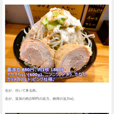
右が、付いて来る肉。
左が、追加の肉(180円の迫力、納得の迫力w)。