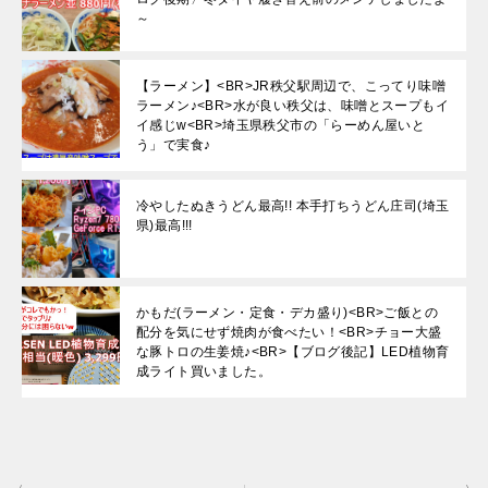
～
【ラーメン】<BR>JR秩父駅周辺で、こってり味噌
ラーメン♪<BR>水が良い秩父は、味噌とスープもイ
イ感じw<BR>埼玉県秩父市の「らーめん屋いと
う」で実食♪
冷やしたぬきうどん最高!! 本手打ちうどん庄司(埼玉
県)最高!!!
かもだ(ラーメン・定食・デカ盛り)<BR>ご飯との
配分を気にせず焼肉が食べたい！<BR>チョー大盛
な豚トロの生姜焼♪<BR>【ブログ後記】LED植物育
成ライト買いました。