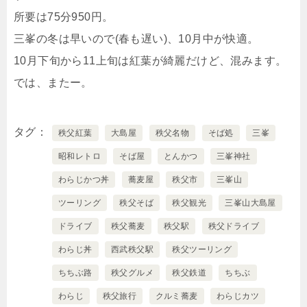
所要は75分950円。
三峯の冬は早いので(春も遅い)、10月中が快適。
10月下旬から11上旬は紅葉が綺麗だけど、混みます。
では、またー。
タグ
秩父紅葉
大島屋
秩父名物
そば処
三峯
昭和レトロ
そば屋
とんかつ
三峯神社
わらじかつ丼
蕎麦屋
秩父市
三峯山
ツーリング
秩父そば
秩父観光
三峯山大島屋
ドライブ
秩父蕎麦
秩父駅
秩父ドライブ
わらじ丼
西武秩父駅
秩父ツーリング
ちちぶ路
秩父グルメ
秩父鉄道
ちちぶ
わらじ
秩父旅行
クルミ蕎麦
わらじカツ