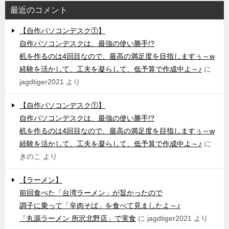
最近のコメント
【自作パソコンデスク①】
自作パソコンデスクは、最強の使い勝手!?
机を作るのは4回目なので、最高の満足度を目指しますぅ～w
経験を活かして、工夫を凝らして、低予算で作成中よ～♪
に
jagdtiger2021
より
【自作パソコンデスク①】
自作パソコンデスクは、最強の使い勝手!?
机を作るのは4回目なので、最高の満足度を目指しますぅ～w
経験を活かして、工夫を凝らして、低予算で作成中よ～♪
に
きのこ
より
【ラーメン】
前回食べた「台湾ラーメン」が旨かったので
調子に乗って「辛肉そば」を食べて見ましたよ～♪
「丸源ラーメン 所沢北野店」で実食
に
jagdtiger2021
より