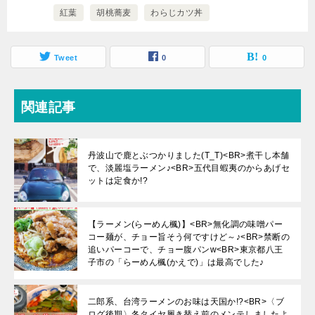
紅葉
胡桃蕎麦
わらじカツ丼
Tweet
0
0
関連記事
丹波山で鹿とぶつかりました(T_T)<BR>煮干し本舗
で、淡麗塩ラーメン♪<BR>五代目蝦夷のからあげセ
ットは定食か!?
【ラーメン(らーめん楓)】<BR>無化調の味噌パー
コー麺が、チョー旨そう何ですけど～♪<BR>禁断の
追いパーコーで、チョー腹パンw<BR>東京都八王
子市の「らーめん楓(かえで)」は最高でした♪
二郎系、台湾ラーメンのお味は天国か!?<BR>〈ブ
ログ後期〉冬タイヤ履き替え前のメンテしましたよ