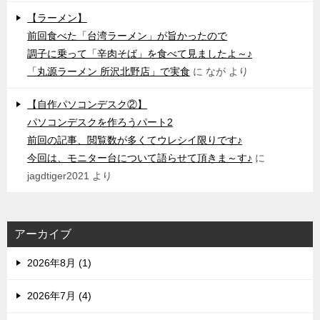
【ラーメン】
前回食べた「台湾ラーメン」が旨かったので
調子に乗って「辛肉そば」を食べて見ましたよ～♪
「丸源ラーメン 所沢北野店」で実食
に
なが
より
【自作パソコンデスク②】
パソコンデスクを作ろうパート2
前回の記事、閲覧数が多くてウレシイ限りです♪
今回は、モニター台について語らせて頂きま～す♪
に
jagdtiger2021
より
アーカイブ
2026年8月 (1)
2026年7月 (4)