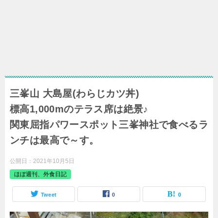
三峯山 大島屋(わらじカツ丼)
標高1,000mのテラス席は絶景♪
関東屈指パワースポット三峯神社で食べるラ
ンチは最高で～す。
公開日：
2021年10月5日
ほぼ週刊、外食日記
Tweet
0
0