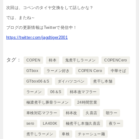
次回は、コペンのタイヤ交換をして話しかな？
では、またね～
ブログの更新情報はTwitterで発信中！
https://twitter.com/jagdtiger2001
タグ
COPEN
柿本
鬼煮干しラーメン
COPENCero
GTbox
ラーメン好き
COPEN Cero
中華そば
GTbox06＆S
ダイハツコペン
煮干し本舗
ラーメン
06＆S
柿本改マフラー
極濃煮干し豚骨ラーメン
24時間営業
車検対応マフラー
柿本改
久喜店
朝ラー
sero
LA400K
極煮干し本舗久喜店
夜ラー
煮干しラーメン
車検
チャーシュー麺