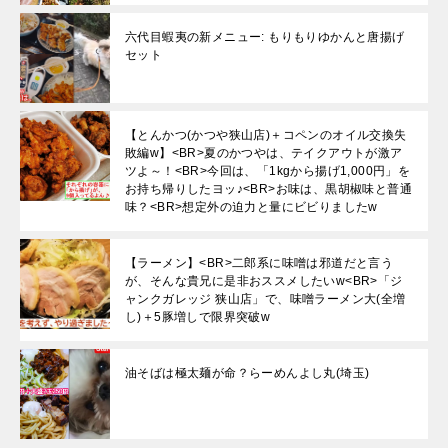
六代目蝦夷の新メニュー: もりもりゆかんと唐揚げ
セット
【とんかつ(かつや狭山店)＋コペンのオイル交換失
敗編w】<BR>夏のかつやは、テイクアウトが激ア
ツよ～！<BR>今回は、「1kgから揚げ1,000円」を
お持ち帰りしたヨッ♪<BR>お味は、黒胡椒味と普通
味？<BR>想定外の迫力と量にビビりましたw
【ラーメン】<BR>二郎系に味噌は邪道だと言う
が、そんな貴兄に是非おススメしたいw<BR>「ジ
ャンクガレッジ 狭山店」で、味噌ラーメン大(全増
し)＋5豚増しで限界突破w
油そばは極太麺が命？らーめんよし丸(埼玉)