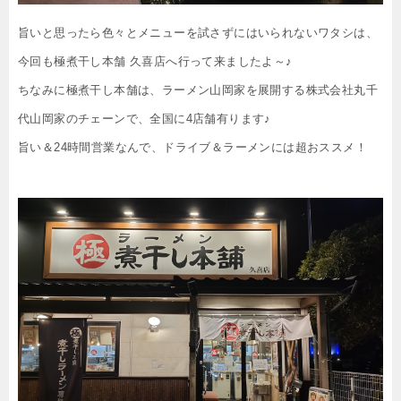
旨いと思ったら色々とメニューを試さずにはいられないワタシは、
今回も極煮干し本舗 久喜店へ行って来ましたよ～♪
ちなみに極煮干し本舗は、ラーメン山岡家を展開する株式会社丸千
代山岡家のチェーンで、全国に4店舗有ります♪
旨い＆24時間営業なんで、ドライブ＆ラーメンには超おススメ！