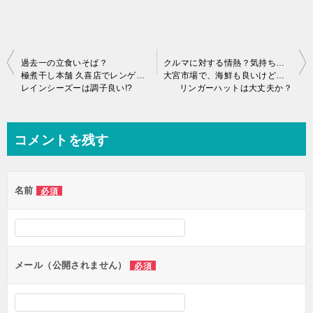
投
過去一の立食いそば？
クルマに対する情熱？気持ち？は、いつまで続けられるのか？
極煮干し本舗 久喜店でレンゲが立つ？鬼煮干しらーめん
大宮市場で、海鮮も良いけどカレーもネッ！
稿
レインシーズーは調子良い!?
リンガーハットは大丈夫か？
ナ
ビ
コメントを残す
ゲ
ー
名前
必須
シ
ョ
ン
メール（公開されません）
必須