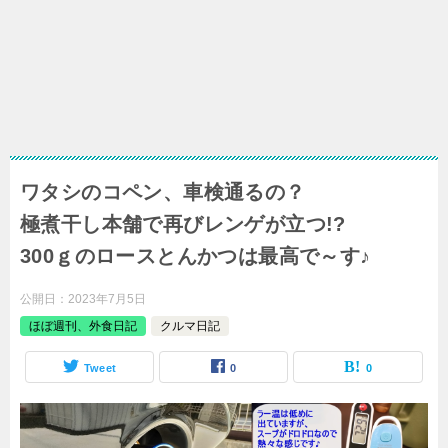
ワタシのコペン、車検通るの？
極煮干し本舗で再びレンゲが立つ!?
300ｇのロースとんかつは最高で～す♪
公開日：
2023年7月5日
ほぼ週刊、外食日記
クルマ日記
Tweet
0
0