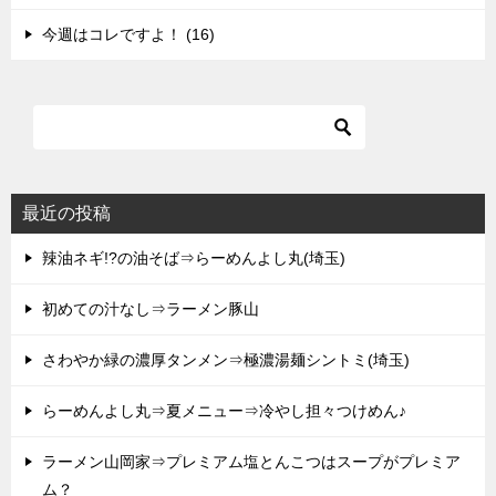
今週はコレですよ！ (16)
最近の投稿
辣油ネギ!?の油そば⇒らーめんよし丸(埼玉)
初めての汁なし⇒ラーメン豚山
さわやか緑の濃厚タンメン⇒極濃湯麺シントミ(埼玉)
らーめんよし丸⇒夏メニュー⇒冷やし担々つけめん♪
ラーメン山岡家⇒プレミアム塩とんこつはスープがプレミア
ム？