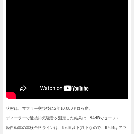
状態は、マフラー交換後に2年10,000キロ程度。
ディーラーで近接排気騒音を測定した結果は、
94dB
でセーフ♪
軽自動車の車検合格ラインは、97dB以下(以下なので、97dBはアウ