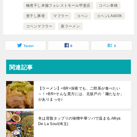
極煮干し本舗フォレストモール甲斐店
コペン車検
煮干し豚骨
マフラー
コペン
コペンLA400K
コペンマフラー
夜ラーメン
Tweet
0
0
関連記事
【ラーメン】<BR>深夜でも、二郎系が食べたい
～！<BR>そんな貴方には、北坂戸の「麺たなか」
がありまっせ♪
冬は背脂タップリの味噌中華ソバで温まる♪Miya
De La Soul(埼玉)