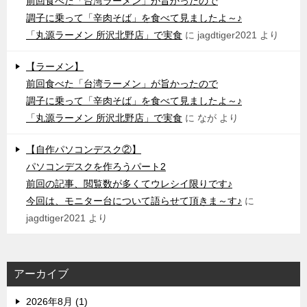
前回食べた「台湾ラーメン」が旨かったので
調子に乗って「辛肉そば」を食べて見ましたよ～♪
「丸源ラーメン 所沢北野店」で実食
に
jagdtiger2021
より
【ラーメン】
前回食べた「台湾ラーメン」が旨かったので
調子に乗って「辛肉そば」を食べて見ましたよ～♪
「丸源ラーメン 所沢北野店」で実食
に
なが
より
【自作パソコンデスク②】
パソコンデスクを作ろうパート2
前回の記事、閲覧数が多くてウレシイ限りです♪
今回は、モニター台について語らせて頂きま～す♪
に
jagdtiger2021
より
アーカイブ
2026年8月 (1)