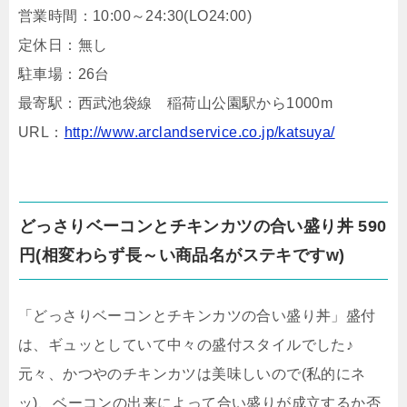
営業時間：10:00～24:30(LO24:00)
定休日：無し
駐車場：26台
最寄駅：西武池袋線 稲荷山公園駅から1000m
URL：
http://www.arclandservice.co.jp/katsuya/
どっさりベーコンとチキンカツの合い盛り丼 590
円(相変わらず長～い商品名がステキですw)
「どっさりベーコンとチキンカツの合い盛り丼」盛付
は、ギュッとしていて中々の盛付スタイルでした♪
元々、かつやのチキンカツは美味しいので(私的にネ
ッ)、ベーコンの出来によって合い盛りが成立するか否