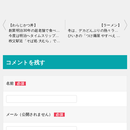
投
【わらじかつ丼】
【ラーメン】
創業明治30年の超老舗で食べる、わらじカツ丼♪
冬は、デカどんぶりの熱々ラーメンに限るネッ！
稿
今度は明治へタイムスリップか!?
ひいきの「つけ麺屋 やすべえ 高田馬場店」は、ヤメラレマヘンな～w
秩父駅近「そば処 大むら」で実食♪
ナ
ビ
ゲ
コメントを残す
ー
シ
名前
必須
ョ
ン
メール（公開されません）
必須