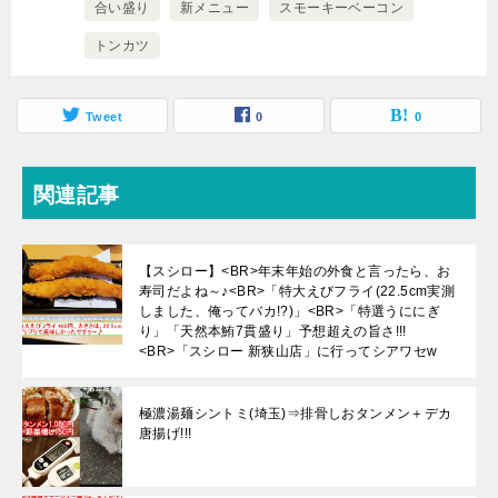
合い盛り
新メニュー
スモーキーベーコン
トンカツ
Tweet
0
0
関連記事
【スシロー】<BR>年末年始の外食と言ったら、お
寿司だよね～♪<BR>「特大えびフライ(22.5cm実測
しました、俺ってバカ!?)」<BR>「特選うににぎ
り」「天然本鮪7貫盛り」予想超えの旨さ!!!
<BR>「スシロー 新狭山店」に行ってシアワセw
極濃湯麺シントミ(埼玉)⇒排骨しおタンメン＋デカ
唐揚げ!!!