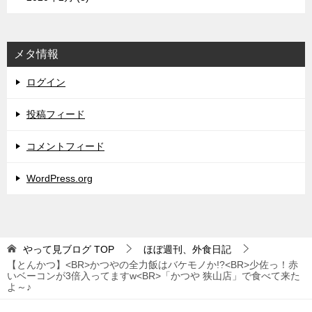
メタ情報
ログイン
投稿フィード
コメントフィード
WordPress.org
やって見ブログ
TOP
ほぼ週刊、外食日記
【とんかつ】<BR>かつやの全力飯はバケモノか!?<BR>少佐っ！赤
いベーコンが3倍入ってますw<BR>「かつや 狭山店」で食べて来た
よ～♪