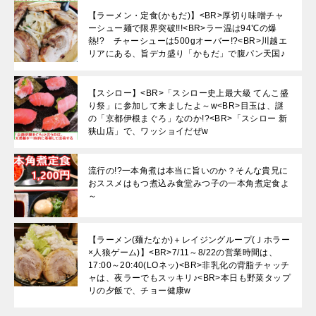
【ラーメン・定食(かもだ)】<BR>厚切り味噌チャ
ーシュー麺で限界突破!!!<BR>ラー温は94℃の爆
熱!? チャーシューは500gオーバー!?<BR>川越エ
リアにある、旨デカ盛り「かもだ」で腹パン天国♪
【スシロー】<BR>「スシロー史上最大級 てんこ盛
り祭」に参加して来ましたよ～w<BR>目玉は、謎
の「京都伊根まぐろ」なのか!?<BR>「スシロー 新
狭山店」で、ワッショイだぜw
流行の!?一本角煮は本当に旨いのか？そんな貴兄に
おススメはもつ煮込み食堂みつ子の一本角煮定食よ
～
【ラーメン(麺たなか)＋レイジングループ(Ｊホラー
×人狼ゲーム)】<BR>7/11～8/22の営業時間は、
17:00～20:40(LOネッ)<BR>非乳化の背脂チャッチ
ャは、夜ラーでもスッキリ♪<BR>本日も野菜タップ
リの夕飯で、チョー健康w