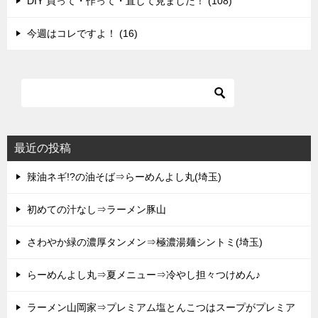
DIY 買って・作って・直して見ました！ (108)
今週はコレですよ！ (16)
最近の投稿
辣油ネギ!?の油そば⇒らーめんよし丸(埼玉)
初めての汁なし⇒ラーメン豚山
さわやか緑の濃厚タンメン⇒極濃湯麺シントミ(埼玉)
らーめんよし丸⇒夏メニュー⇒冷やし担々つけめん♪
ラーメン山岡家⇒プレミアム塩とんこつはスープがプレミア