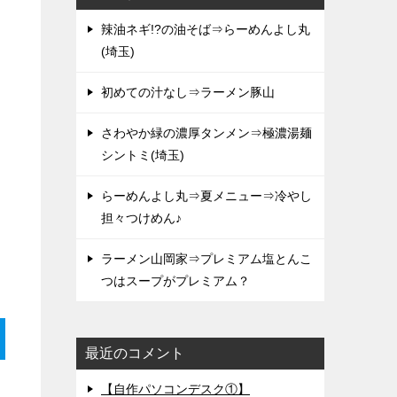
辣油ネギ!?の油そば⇒らーめんよし丸
(埼玉)
初めての汁なし⇒ラーメン豚山
さわやか緑の濃厚タンメン⇒極濃湯麺
シントミ(埼玉)
らーめんよし丸⇒夏メニュー⇒冷やし
担々つけめん♪
ラーメン山岡家⇒プレミアム塩とんこ
つはスープがプレミアム？
最近のコメント
【自作パソコンデスク①】