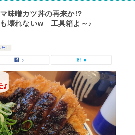
マ味噌カツ丼の再来か!?
も壊れないw 工具箱よ～♪
した！
0
0