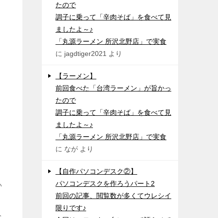
たので
調子に乗って「辛肉そば」を食べて見
ましたよ～♪
「丸源ラーメン 所沢北野店」で実食
に
jagdtiger2021
より
【ラーメン】
前回食べた「台湾ラーメン」が旨かっ
たので
調子に乗って「辛肉そば」を食べて見
ましたよ～♪
「丸源ラーメン 所沢北野店」で実食
に
なが
より
【自作パソコンデスク②】
パソコンデスクを作ろうパート2
い
前回の記事、閲覧数が多くてウレシイ
限りです♪
分