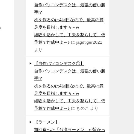
自作パソコンデスクは、最強の使い勝
手!?
机を作るのは4回目なので、最高の満
足度を目指しますぅ～w
ね
経験を活かして、工夫を凝らして、低
予算で作成中よ～♪
に
jagdtiger2021
より
【自作パソコンデスク①】
自作パソコンデスクは、最強の使い勝
手!?
机を作るのは4回目なので、最高の満
足度を目指しますぅ～w
経験を活かして、工夫を凝らして、低
予算で作成中よ～♪
に
きのこ
より
【ラーメン】
前回食べた「台湾ラーメン」が旨かっ