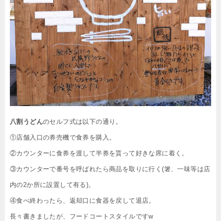
八割うどん
のセルフ式は以下の通り。
①店舗入口の券売機で食券を購入。
②カウンターに食券を渡して半券を貰って好きな席に着く。
③カウンターで番号を呼ばれたら商品を取りに行く(箸、一味等は店
内の2か所に設置して有る)。
④食べ終わったら、返却口に食器を戻して退店。
長々書きましたが、フードコートスタイルですw