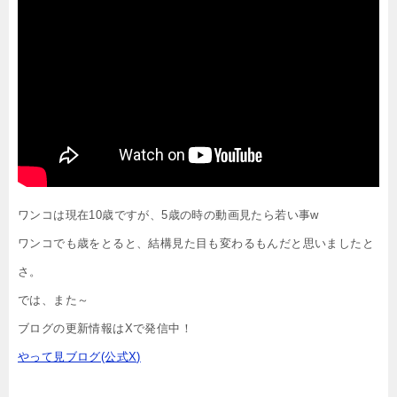
ワンコは現在10歳ですが、5歳の時の動画見たら若い事w
ワンコでも歳をとると、結構見た目も変わるもんだと思いましたと
さ。
では、また～
ブログの更新情報はXで発信中！
やって見ブログ(公式X)