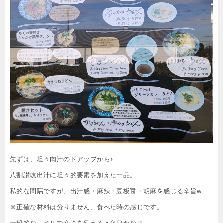
先ずは、坦々肉汁のドアップから♪
八割讃岐出汁に坦々的要素を加えた一品。
私的な間隔ですが、出汁感・麻辣・豆板醤・胡麻を感じる辛旨w
※正確な材料は分りません、食べた時の感じです。
一般的なレベルで辛さを例えると辛口かな？