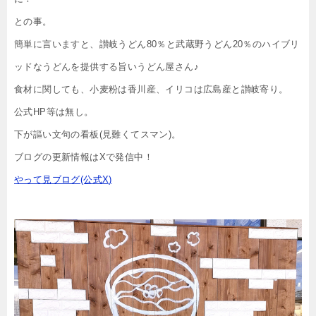
との事。
簡単に言いますと、讃岐うどん80％と武蔵野うどん20％のハイブリ
ッドなうどんを提供する旨いうどん屋さん♪
食材に関しても、小麦粉は香川産、イリコは広島産と讃岐寄り。
公式HP等は無し。
下が謳い文句の看板(見難くてスマン)。
ブログの更新情報はXで発信中！
やって見ブログ(公式X)