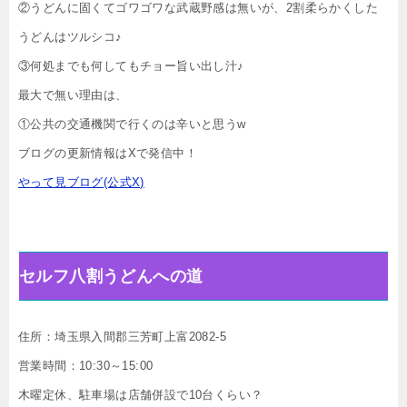
②うどんに固くてゴワゴワな武蔵野感は無いが、2割柔らかくした
うどんはツルシコ♪
③何処までも何してもチョー旨い出し汁♪
最大で無い理由は、
①公共の交通機関で行くのは辛いと思うw
ブログの更新情報はXで発信中！
やって見ブログ(公式X)
セルフ八割うどんへの道
住所：埼玉県入間郡三芳町上富2082-5
営業時間：10:30～15:00
木曜定休、駐車場は店舗併設で10台くらい？