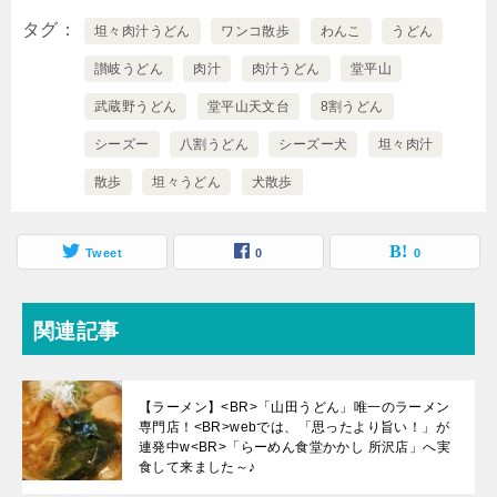
タグ
坦々肉汁うどん
ワンコ散歩
わんこ
うどん
讃岐うどん
肉汁
肉汁うどん
堂平山
武蔵野うどん
堂平山天文台
8割うどん
シーズー
八割うどん
シーズー犬
坦々肉汁
散歩
坦々うどん
犬散歩
Tweet
0
0
関連記事
【ラーメン】<BR>「山田うどん」唯一のラーメン
専門店！<BR>webでは、「思ったより旨い！」が
連発中w<BR>「らーめん食堂かかし 所沢店」へ実
食して来ました～♪