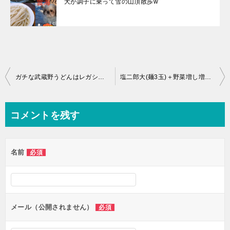
犬が調子に乗って雪の山頂散歩w
投
ガチな武蔵野うどんはレガシーな旨さ「本手打ちうどん庄司」＋シーズ散歩
塩二郎大(麺3玉)＋野菜増し増し＋叉焼5枚の幸せ♪らーめん伏竜(埼玉)
稿
ナ
コメントを残す
ビ
ゲ
名前
必須
ー
シ
ョ
ン
メール（公開されません）
必須