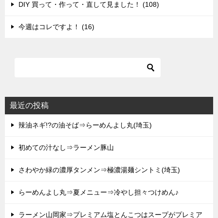
DIY 買って・作って・直して見ました！ (108)
今週はコレですよ！ (16)
最近の投稿
辣油ネギ!?の油そば⇒らーめんよし丸(埼玉)
初めての汁なし⇒ラーメン豚山
さわやか緑の濃厚タンメン⇒極濃湯麺シントミ(埼玉)
らーめんよし丸⇒夏メニュー⇒冷やし担々つけめん♪
ラーメン山岡家⇒プレミアム塩とんこつはスープがプレミア