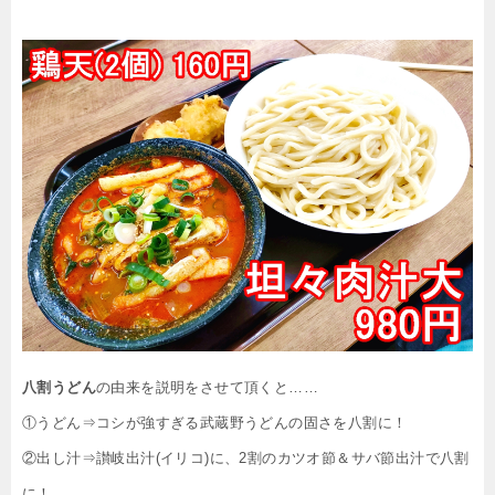
八割うどん
の由来を説明をさせて頂くと……
①うどん⇒コシが強すぎる武蔵野うどんの固さを八割に！
②出し汁⇒讃岐出汁(イリコ)に、2割のカツオ節＆サバ節出汁で八割
に！