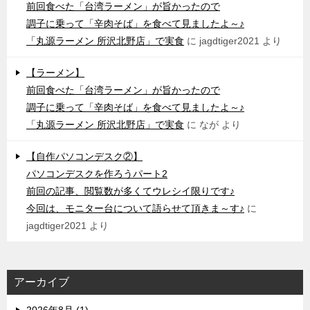
前回食べた「台湾ラーメン」が旨かったので
調子に乗って「辛肉そば」を食べて見ましたよ～♪
「丸源ラーメン 所沢北野店」で実食
に
jagdtiger2021
より
【ラーメン】
前回食べた「台湾ラーメン」が旨かったので
調子に乗って「辛肉そば」を食べて見ましたよ～♪
「丸源ラーメン 所沢北野店」で実食
に
なが
より
【自作パソコンデスク②】
パソコンデスクを作ろうパート2
前回の記事、閲覧数が多くてウレシイ限りです♪
今回は、モニター台について語らせて頂きま～す♪
に
jagdtiger2021
より
アーカイブ