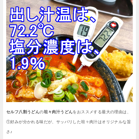
セルフ八割うどん
の
坦々肉汁うどん
をおススメする最大の理由は、
①好みが分かれる味だが、サッパリした坦々肉汁はオリジナルな旨
さ♪