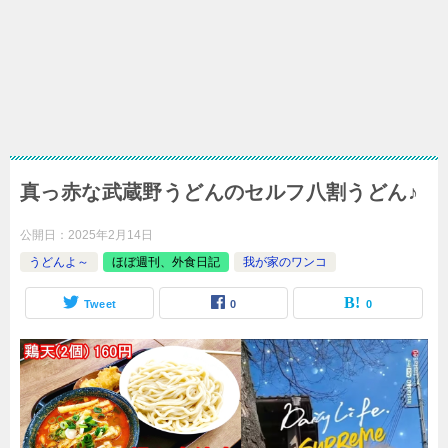
真っ赤な武蔵野うどんのセルフ八割うどん♪
公開日：
2025年2月14日
うどんよ～
ほぼ週刊、外食日記
我が家のワンコ
Tweet
0
0