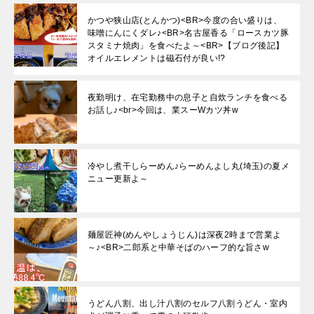
かつや狭山店(とんかつ)<BR>今度の合い盛りは、
味噌にんにくダレ♪<BR>名古屋香る「ロースカツ豚
スタミナ焼肉」を食べたよ～<BR>【ブログ後記】
オイルエレメントは磁石付が良い!?
夜勤明け、在宅勤務中の息子と自炊ランチを食べる
お話し♪<br>今回は、業スーWカツ丼w
冷やし煮干しらーめん♪らーめんよし丸(埼玉)の夏メ
ニュー更新よ～
麺屋匠神(めんやしょうじん)は深夜2時まで営業よ
～♪<BR>二郎系と中華そばのハーフ的な旨さw
うどん八割、出し汁八割のセルフ八割うどん・室内