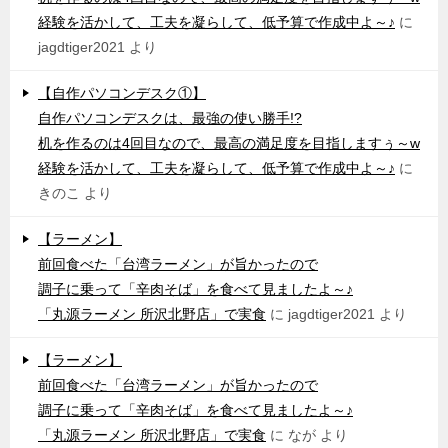
経験を活かして、工夫を凝らして、低予算で作成中よ～♪
に
jagdtiger2021
より
【自作パソコンデスク①】
自作パソコンデスクは、最強の使い勝手!?
机を作るのは4回目なので、最高の満足度を目指しますぅ～w
経験を活かして、工夫を凝らして、低予算で作成中よ～♪
に
きのこ
より
【ラーメン】
前回食べた「台湾ラーメン」が旨かったので
調子に乗って「辛肉そば」を食べて見ましたよ～♪
「丸源ラーメン 所沢北野店」で実食
に
jagdtiger2021
より
【ラーメン】
前回食べた「台湾ラーメン」が旨かったので
調子に乗って「辛肉そば」を食べて見ましたよ～♪
「丸源ラーメン 所沢北野店」で実食
に
なが
より