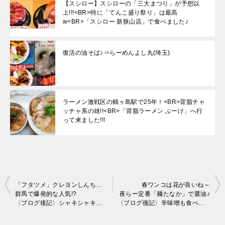
【スシロー】スシローの「三大まつり」が予想以
上!!!<BR>特に「てんこ盛り祭り」は最高
w<BR>「スシロー 新狭山店」で食べました♪
復活の油そば♪⇒らーめんよし丸(埼玉)
ラーメン激戦区の鶴ヶ島駅で25年！<BR>背脂チャ
ッチャ系の雄!!<BR>「背脂ラーメン ぶーけ」へ行
って来ました!!!
投
「フタツメ」クレヨンしんちゃんの悪の組織の様なタンメン屋?
春ワンコは花が良いね～
群馬で爆発的な人気!?
夜らー定番「麺たなか」で醤油♪
稿
〈ブログ後記〉シャキシャキレタスサンドは意外と簡単♪
〈ブログ後記〉辛味噌も食べましたよ～♪
ナ