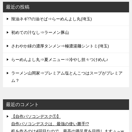
最近の投稿
辣油ネギ!?の油そば⇒らーめんよし丸(埼玉)
初めての汁なし⇒ラーメン豚山
さわやか緑の濃厚タンメン⇒極濃湯麺シントミ(埼玉)
らーめんよし丸⇒夏メニュー⇒冷やし担々つけめん♪
ラーメン山岡家⇒プレミアム塩とんこつはスープがプレミア
ム？
最近のコメント
【自作パソコンデスク①】
自作パソコンデスクは、最強の使い勝手!?
机を作るのは4回目なので、最高の満足度を目指しますぅ～w