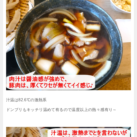
汁温は82.6℃の激熱系
ドンブリもキッチリ温めて有るので温度以上の熱々感有り～