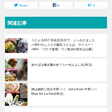
Tweet
0
0
関連記事
うどん EAST 百名店2022で、ぶっかけました
♪<BR>久しぶりの藤店うどんは、サイコー！
<BR>〈ブログ後期〉ワン散歩in智光山公園♪
油そばは極太麺が命？らーめんよし丸(埼玉)
神は細部に宿る中華ソバ、old school 中華ソバ
Miya De La Soul(埼玉)