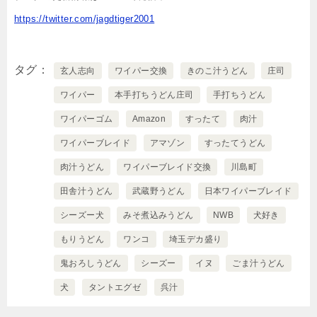
https://twitter.com/jagdtiger2001
タグ
玄人志向
ワイパー交換
きのこ汁うどん
庄司
ワイパー
本手打ちうどん庄司
手打ちうどん
ワイパーゴム
Amazon
すったて
肉汁
ワイパーブレイド
アマゾン
すったてうどん
肉汁うどん
ワイパーブレイド交換
川島町
田舎汁うどん
武蔵野うどん
日本ワイパーブレイド
シーズー犬
みそ煮込みうどん
NWB
犬好き
もりうどん
ワンコ
埼玉デカ盛り
鬼おろしうどん
シーズー
イヌ
ごま汁うどん
犬
タントエグゼ
呉汁