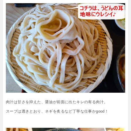
肉汁は甘さを抑えた、醤油が前面に出たキレの有る肉汁。
スープは透きとおり、ネギを炙るなど丁寧な仕事かgood！