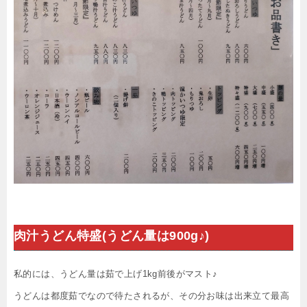
肉汁うどん特盛(うどん量は900g♪)
私的には、うどん量は茹で上げ1kg前後がマスト♪
うどんは都度茹でなので待たされるが、その分お味は出来立て最高