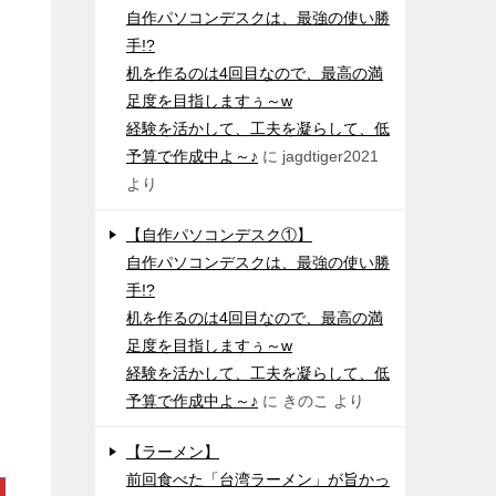
自作パソコンデスクは、最強の使い勝
手!?
机を作るのは4回目なので、最高の満
足度を目指しますぅ～w
経験を活かして、工夫を凝らして、低
予算で作成中よ～♪
に
jagdtiger2021
より
【自作パソコンデスク①】
自作パソコンデスクは、最強の使い勝
手!?
机を作るのは4回目なので、最高の満
足度を目指しますぅ～w
経験を活かして、工夫を凝らして、低
予算で作成中よ～♪
に
きのこ
より
【ラーメン】
前回食べた「台湾ラーメン」が旨かっ