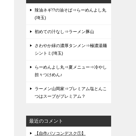
辣油ネギ!?の油そば⇒らーめんよし丸
(埼玉)
初めての汁なし⇒ラーメン豚山
さわやか緑の濃厚タンメン⇒極濃湯麺
シントミ(埼玉)
らーめんよし丸⇒夏メニュー⇒冷やし
担々つけめん♪
ラーメン山岡家⇒プレミアム塩とんこ
つはスープがプレミアム？
最近のコメント
【自作パソコンデスク①】