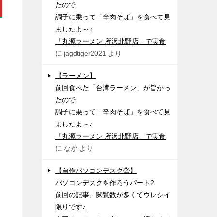
たので
調子に乗って「辛肉そば」を食べて見
ましたよ～♪
「丸源ラーメン 所沢北野店」で実食
に
jagdtiger2021
より
【ラーメン】
前回食べた「台湾ラーメン」が旨かっ
たので
調子に乗って「辛肉そば」を食べて見
ましたよ～♪
「丸源ラーメン 所沢北野店」で実食
に
なが
より
【自作パソコンデスク②】
パソコンデスクを作ろうパート2
前回の記事、閲覧数が多くてウレシイ
限りです♪