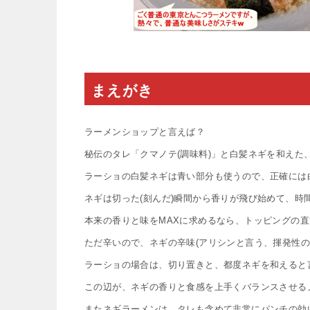
まえがき
ラーメンショップと言えば？
秘伝のタレ「クマノテ(調味料)」と白髪ネギを和え
ラーショの白髪ネギは青い部分も使うので、正確には
ネギは切った(刻んだ)瞬間から香りが飛び始めて、時
本来の香りと味をMAXに求めるなら、トッピングの
ただ辛いので、ネギの辛味(アリシンと言う、揮発性の
ラーショの場合は、切り置きと、都度ネギを和えると
この辺が、ネギの香りと食感を上手くバランスさせる
またネギラーメンは、タレも含めて非常にパンチの効