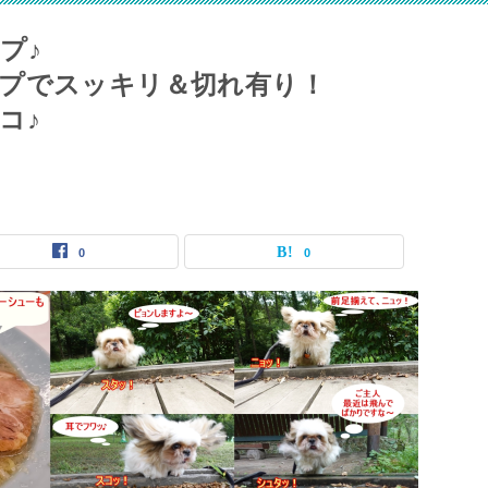
プ♪
プでスッキリ＆切れ有り！
コ♪
0
0