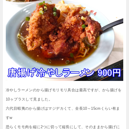
冷やしラーメンのから揚げモリモリ具合は最高ですが、から揚げを
10ヶプラスして見ました。
六代目蝦夷のから揚げはマジデカくて、全長10～15cmくらい有ま
すw
恐らくモモ肉を縦に2つに切って縦長にして、そのままから揚げに