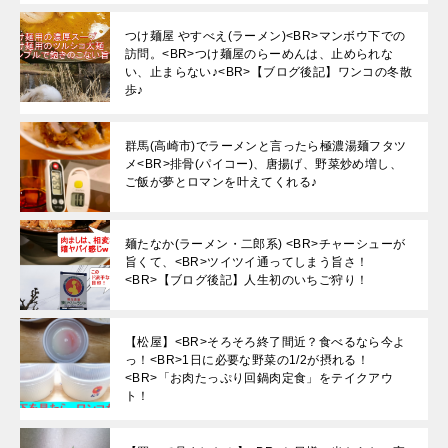
つけ麺屋 やすべえ(ラーメン)<BR>マンボウ下での
訪問。<BR>つけ麺屋のらーめんは、止められな
い、止まらない♪<BR>【ブログ後記】ワンコの冬散
歩♪
群馬(高崎市)でラーメンと言ったら極濃湯麺フタツ
メ<BR>排骨(パイコー)、唐揚げ、野菜炒め増し、
ご飯が夢とロマンを叶えてくれる♪
麺たなか(ラーメン・二郎系) <BR>チャーシューが
旨くて、<BR>ツイツイ通ってしまう旨さ！
<BR>【ブログ後記】人生初のいちご狩り！
【松屋】<BR>そろそろ終了間近？食べるなら今よ
っ！<BR>1日に必要な野菜の1/2が摂れる！
<BR>「お肉たっぷり回鍋肉定食」をテイクアウ
ト！