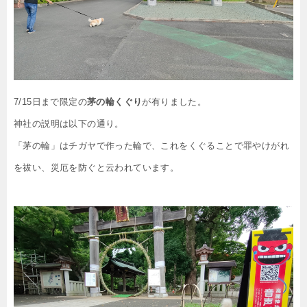
7/15日まで限定の
茅の輪くぐり
が有りました。
神社の説明は以下の通り。
「茅の輪」はチガヤで作った輪で、これをくぐることで罪やけがれ
を祓い、災厄を防ぐと云われています。