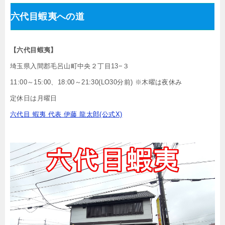
六代目蝦夷への道
【六代目蝦夷】
埼玉県入間郡毛呂山町中央２丁目13−３
11:00～15:00、18:00～21:30(LO30分前) ※木曜は夜休み
定休日は月曜日
六代目 蝦夷 代表 伊藤 龍太郎(公式X)