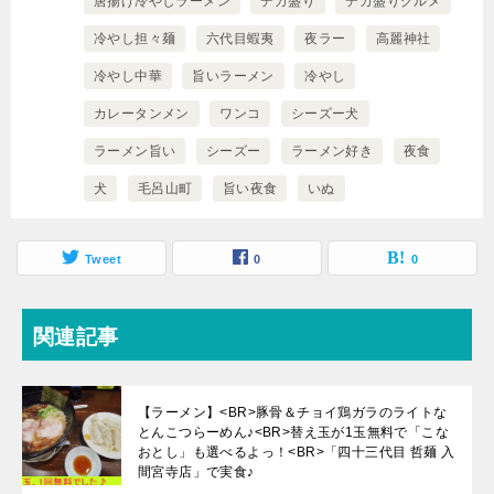
唐揚げ冷やしラーメン
デカ盛り
デカ盛りグルメ
冷やし担々麺
六代目蝦夷
夜ラー
高麗神社
冷やし中華
旨いラーメン
冷やし
カレータンメン
ワンコ
シーズー犬
ラーメン旨い
シーズー
ラーメン好き
夜食
犬
毛呂山町
旨い夜食
いぬ
Tweet
0
0
関連記事
【ラーメン】<BR>豚骨＆チョイ鶏ガラのライトな
とんこつらーめん♪<BR>替え玉が1玉無料で「こな
おとし」も選べるよっ！<BR>「四十三代目 哲麺 入
間宮寺店」で実食♪