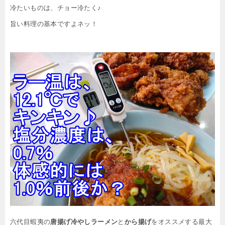
冷たいものは、チョー冷たく♪
旨い料理の基本ですよネッ！
六代目蝦夷の
唐揚げ冷やしラーメン
と
から揚げ
をオススメする最大