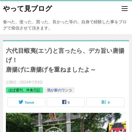
やって見ブログ
食べた、使った、買った、良かった等の、自身で経験した事をブロ
グで発信させて頂きます。
六代目蝦夷(エゾ)と言ったら、デカ旨い唐揚
げ！
唐揚げに唐揚げを重ねましたよ～
公開日：
2024年7月9日
ほぼ週刊、外食日記
我が家のワンコ
Tweet
0
0