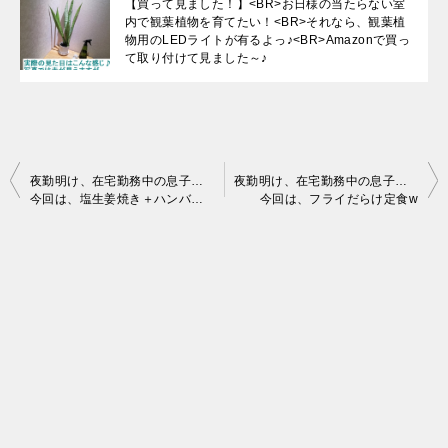
【買って見ました！】<BR>お日様の当たらない室
内で観葉植物を育てたい！<BR>それなら、観葉植
物用のLEDライトが有るよっ♪<BR>Amazonで買っ
て取り付けて見ました～♪
投
夜勤明け、在宅勤務中の息子と自炊ランチを食べるお話し♪
夜勤明け、在宅勤務中の息子と自炊ランチを食べるお話し♪
今回は、塩生姜焼き＋ハンバーグ♪
今回は、フライだらけ定食w
稿
ナ
ビ
ゲ
ー
シ
ョ
ン