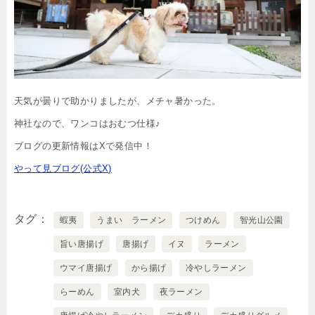
天気が曇りで助かりましたが、メチャ暑かった。
神社なので、ワンコはおむつ仕様♪
ブログの更新情報はXで発信中！
やって見ブログ(公式X)
タグ
蝦夷
うまい ラーメン
つけめん
智光山公園
旨い唐揚げ
唐揚げ
イヌ
ラーメン
ウマイ唐揚げ
から揚げ
冷やしラーメン
らーめん
室内犬
夜ラーメン