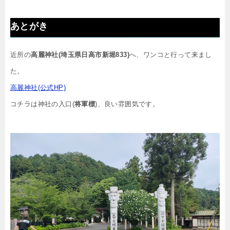
あとがき
近所の
高麗神社(埼玉県日高市新堀833)
へ、ワンコと行って来まし
た。
高麗神社(公式HP)
コチラは神社の入口(
将軍標
)、良い雰囲気です。