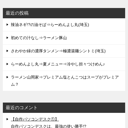
最近の投稿
辣油ネギ!?の油そば⇒らーめんよし丸(埼玉)
初めての汁なし⇒ラーメン豚山
さわやか緑の濃厚タンメン⇒極濃湯麺シントミ(埼玉)
らーめんよし丸⇒夏メニュー⇒冷やし担々つけめん♪
ラーメン山岡家⇒プレミアム塩とんこつはスープがプレミア
ム？
最近のコメント
【自作パソコンデスク①】
自作パソコンデスクは、最強の使い勝手!?