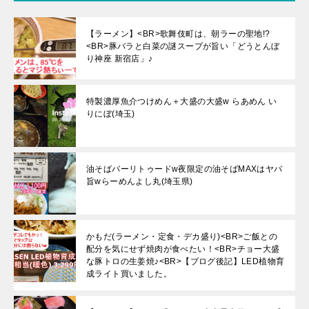
【ラーメン】<BR>歌舞伎町は、朝ラーの聖地!?
<BR>豚バラと白菜の謎スープが旨い「どうとんぼ
り神座 新宿店」♪
特製濃厚魚介つけめん＋大盛の大盛w らあめん い
りにぼ(埼玉)
油そばバーリトゥードw夜限定の油そばMAXはヤバ
旨wらーめんよし丸(埼玉県)
かもだ(ラーメン・定食・デカ盛り)<BR>ご飯との
配分を気にせず焼肉が食べたい！<BR>チョー大盛
な豚トロの生姜焼♪<BR>【ブログ後記】LED植物育
成ライト買いました。