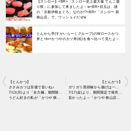
【スシロー】<BR>「スシロー史上最大級 てんこ盛
り祭」に参加して来ましたよ～w<BR>目玉は、謎
の「京都伊根まぐろ」なのか!?<BR>「スシロー 新
狭山店」で、ワッショイだぜw
とんから亭(すかいらーくグループ)のWロースかつ
丼と<br>かつやのカツ丼(松)を食べ比べて見たよ～
投
【とんかつ】
【とんかつ】
ささみカツは安価で旨いね♪
ガリガリ黒胡椒から揚げは一味違う♪
稿
7/13(月)より「全力麺」期間限定で発売中！
7/17(金)より、期間限定で発売中！
うどん好きの私が「かつや 狭山店」で実食。
旨かったよ～「かつや 狭山店」で実食。
ナ
ビ
ゲ
ー