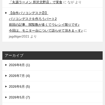
「丸源ラーメン 所沢北野店」で実食
に
なが
より
【自作パソコンデスク②】
パソコンデスクを作ろうパート2
前回の記事、閲覧数が多くてウレシイ限りです♪
今回は、モニター台について語らせて頂きま～す♪
に
jagdtiger2021
より
アーカイブ
2026年8月 (1)
2026年7月 (4)
2026年6月 (5)
2026年5月 (7)