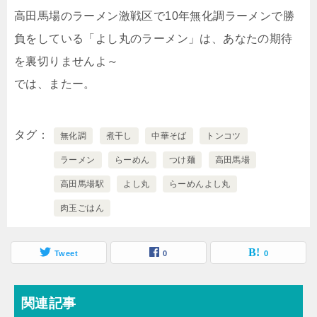
高田馬場のラーメン激戦区で10年無化調ラーメンで勝
負をしている「よし丸のラーメン」は、あなたの期待
を裏切りませんよ～
では、またー。
タグ
無化調
煮干し
中華そば
トンコツ
ラーメン
らーめん
つけ麺
高田馬場
高田馬場駅
よし丸
らーめんよし丸
肉玉ごはん
Tweet
0
0
関連記事