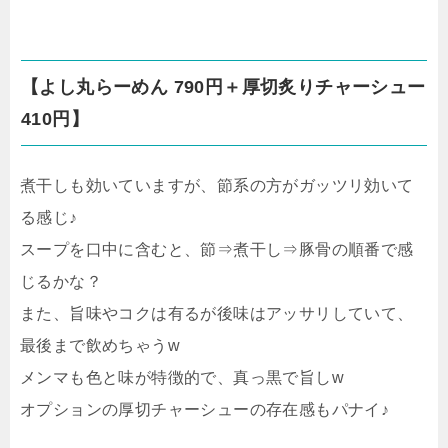
【よし丸らーめん 790円＋厚切炙りチャーシュー
410円】
煮干しも効いていますが、節系の方がガッツリ効いて
る感じ♪
スープを口中に含むと、節⇒煮干し⇒豚骨の順番で感
じるかな？
また、旨味やコクは有るが後味はアッサリしていて、
最後まで飲めちゃうw
メンマも色と味が特徴的で、真っ黒で旨しw
オプションの厚切チャーシューの存在感もパナイ♪