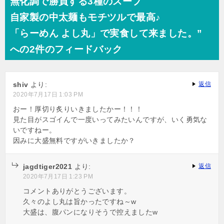
無化調で勝負する3種のスープ
自家製の中太麺もモチツルで最高♪
「らーめん よし丸」で実食して来ました。”
への2件のフィードバック
shiv
より:
返信
2020年7月17日 1:03 PM
おー！厚切り炙りいきましたかー！！！
見た目がスゴイんで一度いってみたいんですが、いく勇気な
いですねー。
因みに大盛無料ですがいきましたか？
jagdtiger2021
より:
返信
2020年7月17日 1:23 PM
コメントありがとうございます。
久々のよし丸は旨かったですね～w
大盛は、腹パンになりそうで控えましたw