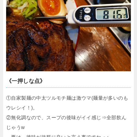
《一押しな点》
①自家製麺の中太ツルモチ麺は激ウマ(麺量が多いのも
ウレシイ！)。
②無化調なので、スープの後味がイイ感じ⇒全部飲ん
じゃうw