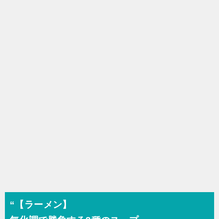
シ
ョ
ン
“【ラーメン】