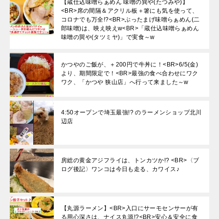
【蔵仕込味噌らぁめん 味噌の巽や(たつみや)】
<BR>席の間隔＆アクリル板＋箸にも気を使って、
コロナでも万全!?<BR>ぶったまげ味噌らぁめん(二
郎味噌)は、映え映えw<BR>「蔵仕込味噌らぁめん
味噌の巽や(タツミヤ)」で実食～w
かつやのご飯が、＋200円で牛丼に！<BR>6/5(金)
より、期間限定で！<BR>最強の食べ合わせにワク
ワク、「かつや 狭山店」へ行って来ました～w
4:50オープンで埼玉最強!? のラーメンショップ北川
辺店
房総の黄金アジフライは、トンカツか!? <BR>〈ブ
ログ後記〉ワンコは今日も走る、カワイス♪
【丸源ラーメン】<BR>入口にサーモセンサーが有
る用心深さは、ナイス丸源!?<BR>安心＆安全に食