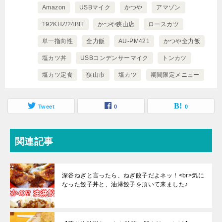
Amazon
USBマイク
かつや
アマゾン
192KHZ/24BIT
かつや狭山店
ロースカツ
単一指向性
全力飯
AU-PM421
かつや全力飯
塩カツ丼
USBコンデンサーマイク
トンカツ
塩カツ定食
狭山市
塩カツ
期間限定メニュー
Tweet
0
0
関連記事
深谷ねぎと言ったら、ねぎ餃子だよネッ！<br>気に
なった餃子丼と、油淋餃子を頂いて来ました♪