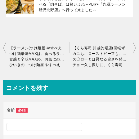
べる「肉そば」は旨いよね～<BR>「丸源ラーメン
所沢北野店」へ行って来ました～
投
【ラーメン(つけ麺屋 やすべえ高田馬場店)＋ベロワンコw】
【くら寿司 川越的場店(回転ずし)＋タントエグゼのツライチ計画w】
つけ麺辛味MAXは、食べるラー油がガンガン入っている♪
カニも、ローストビーフも、ウニも、テンコ盛りw
稿
食感と辛味MAXの、お気にのつけ麺♪
ス〇ローとは異なる旨さを発見か!?
ひいきの「つけ麺屋 やすべえ高田馬場店」に行ったよ♪
チョー久し振りに、くら寿司へ行って来ました～
ナ
ビ
ゲ
コメントを残す
ー
シ
名前
必須
ョ
ン