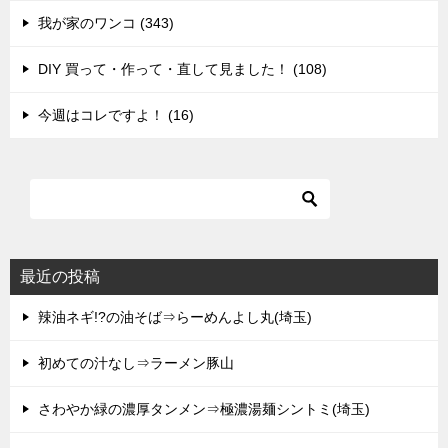
我が家のワンコ (343)
DIY 買って・作って・直して見ました！ (108)
今週はコレですよ！ (16)
最近の投稿
辣油ネギ!?の油そば⇒らーめんよし丸(埼玉)
初めての汁なし⇒ラーメン豚山
さわやか緑の濃厚タンメン⇒極濃湯麺シントミ(埼玉)