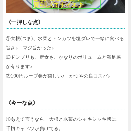
《一押しな点》
①大根(つま)、水菜とトンカツを塩ダレで一緒に食べる
旨さ♪ マジ旨かった♪
②ドンブリも、定食も、かなりのボリュームと満足感
が有ります♪
③100円ループ券が嬉しい♪ かつやの良コスパ♪
《今一な点》
①あえて言うなら、大根と水菜のシャキシャキ感に、
千切キャベツが負けてる。