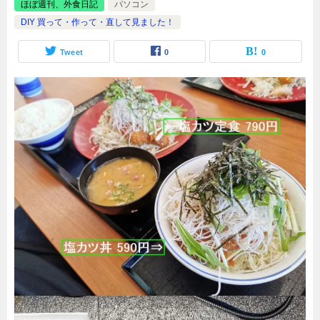
ほぼ週刊、外食日記
パソコン
DIY 買って・作って・直して見ました！
Tweet
0
0