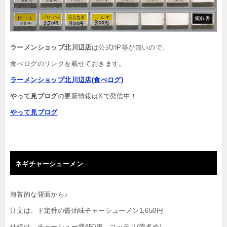
ラーメンショップ北川辺店
は公式HP等が無いので、
食べログのリンクを載せておきます。
ラーメンショップ北川辺店(食べログ)
やって見ブログ
の更新情報はXで発信中！
やって見ブログ
ネギチャーシューメン
海苔的な背面から♪
注文は、ド定番の醤油味チャーシューメン1,650円
仕様は、チャーシュー増450円、コッテリ(脂多め)。