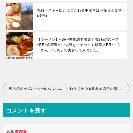
鴨ロースト＋出汁にこだわる中華そば⇒㐂りん食堂
(埼玉)
【ラーメン】<BR>無化調で勝負する3種のスープ
<BR>自家製の中太麺もモチツルで最高♪<BR>「ら
ーめん よし丸」で実食して来ました。
投
復活の油そば♪⇒らーめんよし丸(埼玉)
わらじかつ＆豚みその合い盛り丼は1.5㎏超えw(焼肉レストラン東大門)
稿
ナ
コメントを残す
ビ
ゲ
名前
必須