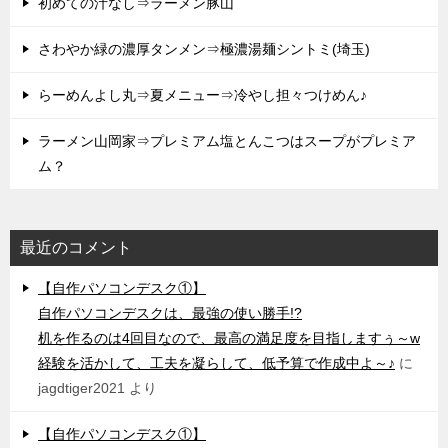
初めての汁なし⇒ラーメン豚山
さわやか緑の濃厚タンメン⇒極濃湯麺シントミ(埼玉)
らーめんよし丸⇒夏メニュー⇒冷やし担々つけめん♪
ラーメン山岡家⇒プレミアム塩とんこつはスープがプレミア
ム？
最近のコメント
【自作パソコンデスク①】
自作パソコンデスクは、最強の使い勝手!?
机を作るのは4回目なので、最高の満足度を目指しますぅ～w
経験を活かして、工夫を凝らして、低予算で作成中よ～♪
に
jagdtiger2021
より
【自作パソコンデスク①】