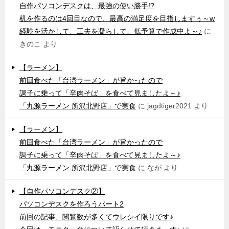
自作パソコンデスクは、最強の使い勝手!?
机を作るのは4回目なので、最高の満足度を目指しますぅ～w
経験を活かして、工夫を凝らして、低予算で作成中よ～♪
に
きのこ
より
【ラーメン】
前回食べた「台湾ラーメン」が旨かったので
調子に乗って「辛肉そば」を食べて見ましたよ～♪
「丸源ラーメン 所沢北野店」で実食
に
jagdtiger2021
より
【ラーメン】
前回食べた「台湾ラーメン」が旨かったので
調子に乗って「辛肉そば」を食べて見ましたよ～♪
「丸源ラーメン 所沢北野店」で実食
に
なが
より
【自作パソコンデスク②】
パソコンデスクを作ろうパート2
前回の記事、閲覧数が多くてウレシイ限りです♪