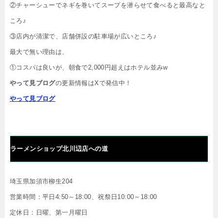
②チャーシューでネギを巻いてスープを潜らせて食べると最高なと
ころ♪
③店内が清潔で、店舗併設の駐車場が広いところ♪
最大で無い理由は、
①コスパは良いが、朝食で2,000円超えはホテル並みw
やって見ブログ
の更新情報はXで発信中！
やって見ブログ
ラーメンショップ北川辺店
への道
埼玉県加須市柳生204
営業時間：平日4:50～18:00、祝祭日10:00～18:00
定休日：日曜、第一月曜日