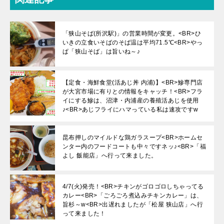
「狭山そば(所沢駅)」の営業時間が変更。<BR>ひ
いきの立食いそばのそば温は平均71.5℃<BR>やっ
ぱ「狭山そば」は旨いね～♪
【定食・海鮮食堂(活あじ丼 内浦)】<BR>鰺専門店
が大宮市場に有りとの情報をキャッチ！<BR>フラ
イにする鰺は、沼津・内浦産の養殖活あじを使用
♪<BR>あじフライにハマっている私は速攻ですw
昆布押しのマイルドな鶏ガラスープ<BR>ホームセ
ンター内のフードコートも中々ですネッ♪<BR>「福
よし 飯能店」へ行って来ました。
4/7(火)発売！<BR>チキンがゴロゴロしちゃってる
カレー<BR>「ごろごろ煮込みチキンカレー」は、
旨杉～w<BR>出遅れましたが「松屋 狭山店」へ行
って来ました！