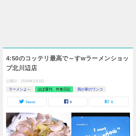
4:50のコッテリ最高で～すwラーメンショッ
プ北川辺店
公開日：
2026年2月3日
ラーメンよ～
ほぼ週刊、外食日記
我が家のワンコ
Tweet
0
0