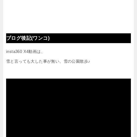
ブログ後記(ワンコ)
insta360 X4動画は、
雪と言っても大した事が無い、雪の公園散歩♪