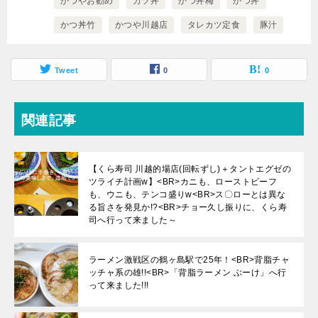
かつやお勧め
カツ丼
かつ丼梅
かつ丼
かつ丼竹
かつや川越店
タレカツ定食
豚汁
Tweet
0
0
関連記事
【くら寿司 川越的場店(回転ずし)＋タントエグゼの
ツライチ計画w】<BR>カニも、ローストビーフ
も、ウニも、テンコ盛りw<BR>ス〇ローとは異な
る旨さを発見か!?<BR>チョー久し振りに、くら寿
司へ行って来ました～
ラーメン激戦区の鶴ヶ島駅で25年！<BR>背脂チャ
ッチャ系の雄!!<BR>「背脂ラーメン ぶーけ」へ行
って来ました!!!