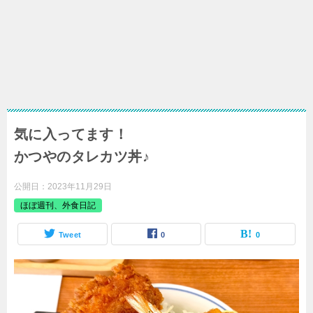
気に入ってます！
かつやのタレカツ丼♪
公開日：
2023年11月29日
ほぼ週刊、外食日記
Tweet
0
0