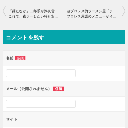
投
「麺たなか」二郎系が深夜営業よ～
超プロレス的ラーメン屋「チャーシュー力 Z 新狭山店」に行って来ました♪
これで、夜ラーしたい時も安心安心w
プロレス用語のメニューがイカスぜっ！ 良く分からないぜっ！
稿
ナ
ビ
コメントを残す
ゲ
ー
名前
必須
シ
ョ
ン
メール（公開されません）
必須
サイト