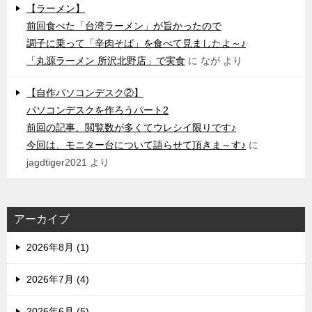
【ラーメン】
前回食べた「台湾ラーメン」が旨かったので
調子に乗って「辛肉そば」を食べて見ましたよ～♪
「丸源ラーメン 所沢北野店」で実食
に
なが
より
【自作パソコンデスク②】
パソコンデスクを作ろうパート2
前回の記事、閲覧数が多くてウレシイ限りです♪
今回は、モニター台について語らせて頂きま～す♪
に
jagdtiger2021
より
アーカイブ
2026年8月 (1)
2026年7月 (4)
2026年6月 (5)