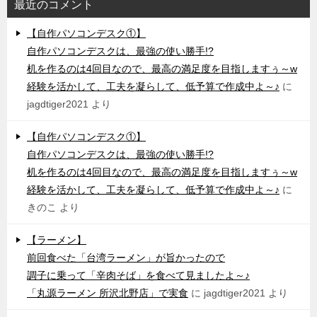
最近のコメント
【自作パソコンデスク①】
自作パソコンデスクは、最強の使い勝手!?
机を作るのは4回目なので、最高の満足度を目指しますぅ～w
経験を活かして、工夫を凝らして、低予算で作成中よ～♪
に
jagdtiger2021
より
【自作パソコンデスク①】
自作パソコンデスクは、最強の使い勝手!?
机を作るのは4回目なので、最高の満足度を目指しますぅ～w
経験を活かして、工夫を凝らして、低予算で作成中よ～♪
に
きのこ
より
【ラーメン】
前回食べた「台湾ラーメン」が旨かったので
調子に乗って「辛肉そば」を食べて見ましたよ～♪
「丸源ラーメン 所沢北野店」で実食
に
jagdtiger2021
より