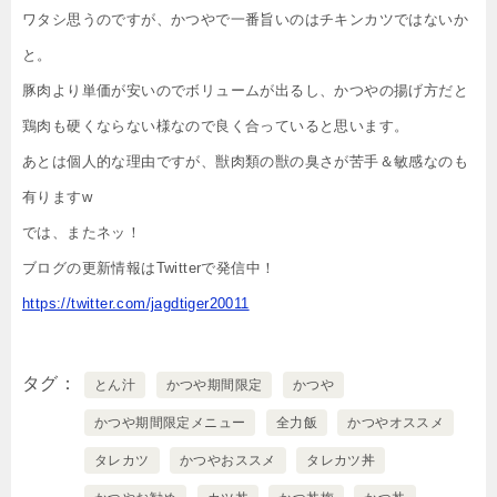
ワタシ思うのですが、かつやで一番旨いのはチキンカツではないか
と。
豚肉より単価が安いのでボリュームが出るし、かつやの揚げ方だと
鶏肉も硬くならない様なので良く合っていると思います。
あとは個人的な理由ですが、獣肉類の獣の臭さが苦手＆敏感なのも
有りますw
では、またネッ！
ブログの更新情報はTwitterで発信中！
https://twitter.com/jagdtiger20011
タグ
とん汁
かつや期間限定
かつや
かつや期間限定メニュー
全力飯
かつやオススメ
タレカツ
かつやおススメ
タレカツ丼