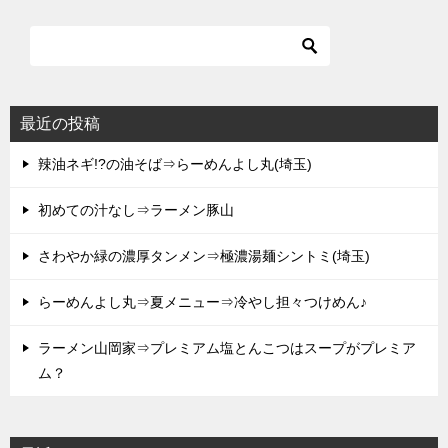
最近の投稿
辣油ネギ!?の油そば⇒らーめんよし丸(埼玉)
初めての汁なし⇒ラーメン豚山
さわやか緑の濃厚タンメン⇒極濃湯麺シントミ(埼玉)
らーめんよし丸⇒夏メニュー⇒冷やし担々つけめん♪
ラーメン山岡家⇒プレミアム塩とんこつはスープがプレミア
ム？