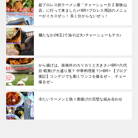
超プロレス的ラーメン屋「チャーシュー力 Z 新狭山
店」に行って来ました♪<BR>プロレス用語のメニュ
ーがイカスぜっ！ 良く分からないぜっ！
麺たなか(埼玉)で油そば大♪チャーシューもデカ♪
から揚げは、規格外のカリカリと大きさ♪<BR>六代
目 蝦夷(デカ盛り屋？ 中華料理屋？)<BR> 【ブログ
後記】コンデジでも動くワンコを撮るぜ～、チョー
撮るぜ～
冷たいラーメンと熱々唐揚げの完璧な組み合わせ