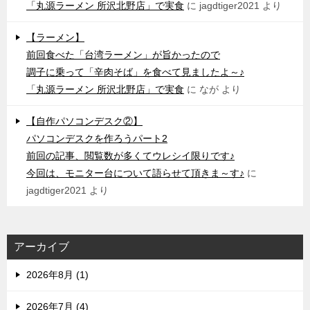
「丸源ラーメン 所沢北野店」で実食
に
jagdtiger2021
より
【ラーメン】
前回食べた「台湾ラーメン」が旨かったので
調子に乗って「辛肉そば」を食べて見ましたよ～♪
「丸源ラーメン 所沢北野店」で実食
に
なが
より
【自作パソコンデスク②】
パソコンデスクを作ろうパート2
前回の記事、閲覧数が多くてウレシイ限りです♪
今回は、モニター台について語らせて頂きま～す♪
に
jagdtiger2021
より
アーカイブ
2026年8月 (1)
2026年7月 (4)