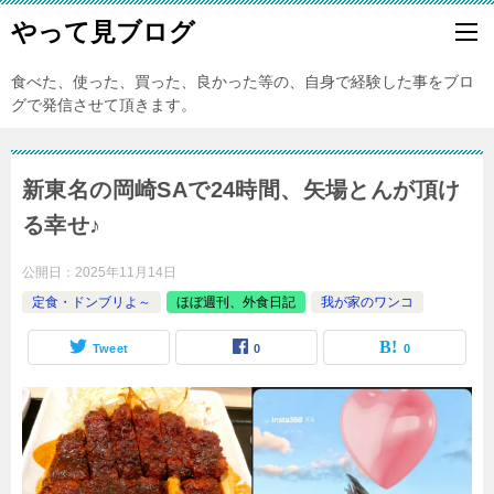
やって見ブログ
食べた、使った、買った、良かった等の、自身で経験した事をブロ
グで発信させて頂きます。
新東名の岡崎SAで24時間、矢場とんが頂け
る幸せ♪
公開日：
2025年11月14日
定食・ドンブリよ～
ほぼ週刊、外食日記
我が家のワンコ
Tweet
0
0