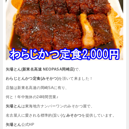
矢場とん(新東名高速 NEOPASA岡崎店)
で、
わらじとんかつ定食(みそかつ)
を頂いて来ました！
店舗は新東名高速の岡崎SAに有り、
何と！年中無休の24時間営業♪
矢場とん
は東海地方ナンバーワンのみそかつ屋で、
名古屋人に愛される標準的(旨い)な
みそかつ
を提供しています。
矢場とん
公式HP