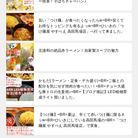
ー簡単！そぼろチャーハン♪
旨い「つけ麺」が食べたくなったらw<BR>旨くて
お得なトッピングも有るよっw<BR>ひいきの「つ
け麺屋 やすべえ 高田馬場店」へ行って来ました。
北浦和の絶品赤ラーメン！自家製スープの魅力
かもだ(ラーメン・定食・デカ盛り)<BR>ご飯との
配分を気にせず焼肉が食べたい！<BR>チョー大盛
な豚トロの生姜焼♪<BR>【ブログ後記】LED植物育
成ライト買いました。
【つけ麺】<BR>夏は、辛くて赤いつけ麺に限るネ
ッw<BR>ひいきにしている高田馬場の<BR>「つけ
麺屋 やすべえ 高田馬場店」で実食。