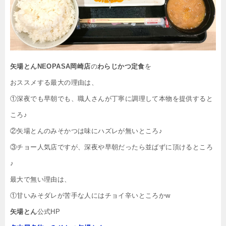
矢場とんNEOPASA岡崎店
の
わらじかつ定食
を
おススメする最大の理由は、
①深夜でも早朝でも、職人さんが丁寧に調理して本物を提供すると
ころ♪
②矢場とんのみそかつは味にハズレが無いところ♪
③チョー人気店ですが、深夜や早朝だったら並ばずに頂けるところ
♪
最大で無い理由は、
①甘いみそダレが苦手な人にはチョイ辛いところかw
矢場とん
公式HP