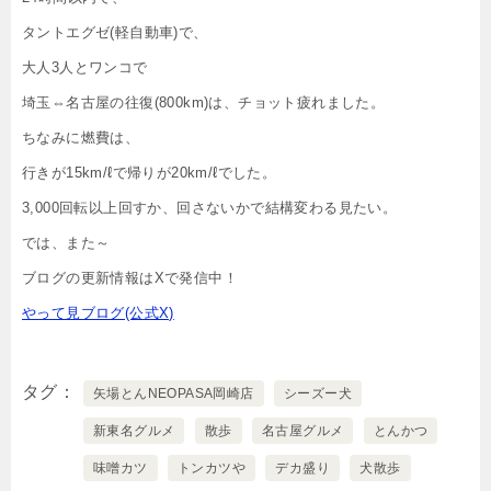
タントエグゼ(軽自動車)で、
大人3人とワンコで
埼玉⇔名古屋の往復(800km)は、チョット疲れました。
ちなみに燃費は、
行きが15km/ℓで帰りが20km/ℓでした。
3,000回転以上回すか、回さないかで結構変わる見たい。
では、また～
ブログの更新情報はXで発信中！
やって見ブログ(公式X)
タグ
矢場とんNEOPASA岡崎店
シーズー犬
新東名グルメ
散歩
名古屋グルメ
とんかつ
味噌カツ
トンカツや
デカ盛り
犬散歩