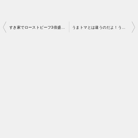
投
すき家でローストビーフ3倍盛り、ご飯が足らなくなる幸せ♪
うまトマとは違うのだよ！うまトマとは、西条てっぱんナポリタンハンバーグ(松屋)
稿
ナ
ビ
ゲ
ー
シ
ョ
ン