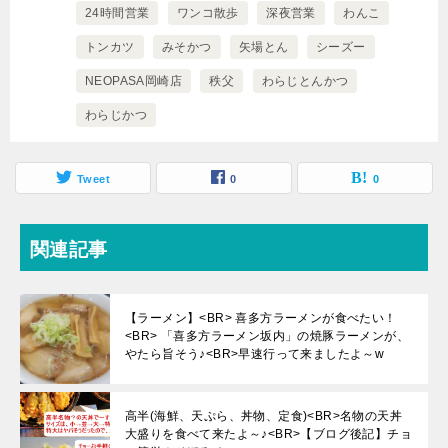
24時間営業
ワンコ散歩
深夜営業
わんこ
トンカツ
みそかつ
矢場とん
シーズー
NEOPASA岡崎店
秩父
わらじとんかつ
わらじかつ
Tweet
0
0
関連記事
【ラーメン】<BR> 喜多方ラーメンが食べたい！
<BR> 「喜多方ラーメン坂内」の焼豚ラーメンが、
やたら旨そう♪<BR>早速行って来ましたよ～w
高半(海鮮、天ぷら、丼物、定食)<BR>名物の天丼
大盛りを食べて来たよ～♪<BR>【ブログ後記】チョ