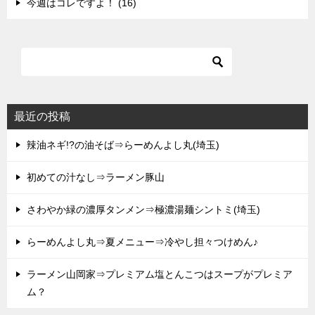
今週はコレですよ！ (16)
最近の投稿
辣油ネギ!?の油そば⇒らーめんよし丸(埼玉)
初めての汁なし⇒ラーメン豚山
さわやか緑の濃厚タンメン⇒極濃湯麺シントミ(埼玉)
らーめんよし丸⇒夏メニュー⇒冷やし担々つけめん♪
ラーメン山岡家⇒プレミアム塩とんこつはスープがプレミア
ム？