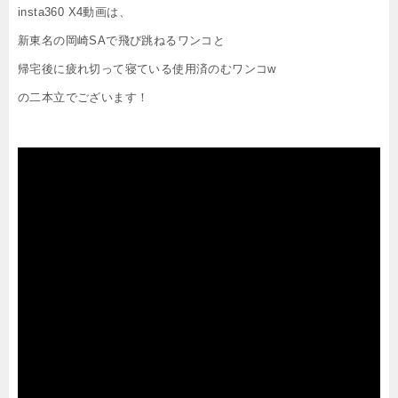
insta360 X4動画は、
新東名の岡崎SAで飛び跳ねるワンコと
帰宅後に疲れ切って寝ている使用済のむワンコw
の二本立でございます！