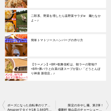
二郎系、野菜を増したら温野菜サラダw 麺たなか
よ～♪
簡単トマトソースハンバーグの作り方
【ラーメン】<BR>歌舞伎町は、朝ラーの聖地!?
<BR>豚バラと白菜の謎スープが旨い「どうとんぼ
り神座 新宿店」♪
投
ボーズになった自転車のリアタイヤを交換！
限定の冷やし麺、第2弾！
Amazonでタイヤ1本 1,640円＋100均のパンク修理セット♪
優勝軒 狭山店のチャーシュー丼は絶品♪