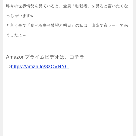
昨今の世界情勢を見ていると、全員「独裁者」を見ろと言いたくな
っちゃいますw
と言う事で「食べる事⇒希望と明日」の私は、山梨で夜ラーして来
ましたよ～
Amazonプライムビデオは、コチラ
⇒
https://amzn.to/3zOVNYC