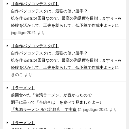
【自作パソコンデスク①】
自作パソコンデスクは、最強の使い勝手!?
机を作るのは4回目なので、最高の満足度を目指しますぅ～w
経験を活かして、工夫を凝らして、低予算で作成中よ～♪
に
jagdtiger2021
より
【自作パソコンデスク①】
自作パソコンデスクは、最強の使い勝手!?
机を作るのは4回目なので、最高の満足度を目指しますぅ～w
経験を活かして、工夫を凝らして、低予算で作成中よ～♪
に
きのこ
より
【ラーメン】
前回食べた「台湾ラーメン」が旨かったので
調子に乗って「辛肉そば」を食べて見ましたよ～♪
「丸源ラーメン 所沢北野店」で実食
に
jagdtiger2021
より
【ラーメン】