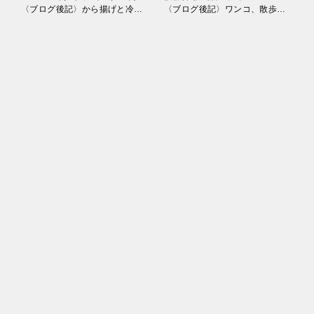
稿
〈ブログ後記〉から揚げと冷やし担々の相性はサイコーですかーッ、サイコーでーす♪
〈ブログ後記〉ワンコ、散歩コースに疑念を持つw
ナ
ビ
ゲ
ー
シ
ョ
ン