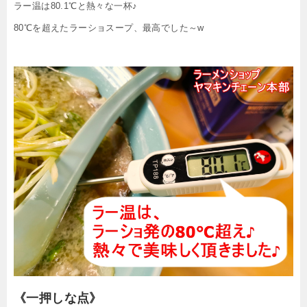
ラー温は80.1℃と熱々な一杯♪
80℃を超えたラーショスープ、最高でした～w
《一押しな点》