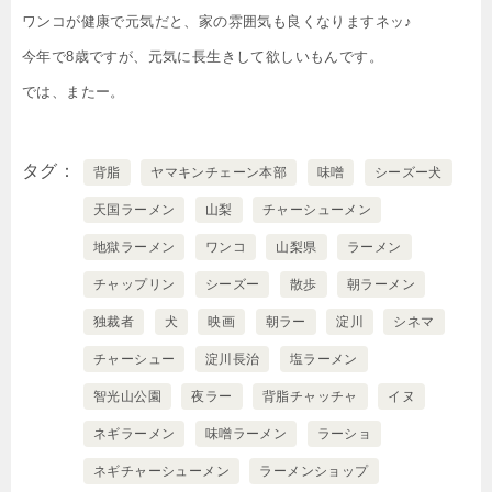
ワンコが健康で元気だと、家の雰囲気も良くなりますネッ♪
今年で8歳ですが、元気に長生きして欲しいもんです。
では、またー。
タグ
背脂
ヤマキンチェーン本部
味噌
シーズー犬
天国ラーメン
山梨
チャーシューメン
地獄ラーメン
ワンコ
山梨県
ラーメン
チャップリン
シーズー
散歩
朝ラーメン
独裁者
犬
映画
朝ラー
淀川
シネマ
チャーシュー
淀川長治
塩ラーメン
智光山公園
夜ラー
背脂チャッチャ
イヌ
ネギラーメン
味噌ラーメン
ラーショ
ネギチャーシューメン
ラーメンショップ