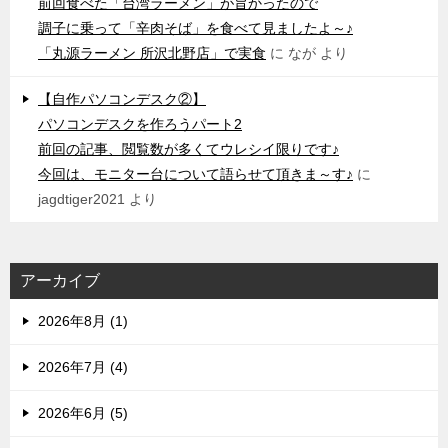
前回食べた「台湾ラーメン」が旨かったので
調子に乗って「辛肉そば」を食べて見ましたよ～♪
「丸源ラーメン 所沢北野店」で実食
に
なが
より
【自作パソコンデスク②】
パソコンデスクを作ろうパート2
前回の記事、閲覧数が多くてウレシイ限りです♪
今回は、モニター台について語らせて頂きま～す♪
に
jagdtiger2021
より
アーカイブ
2026年8月 (1)
2026年7月 (4)
2026年6月 (5)