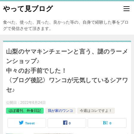
やって見ブログ
食べた、使った、買った、良かった等の、自身で経験した事をブロ
グで発信させて頂きます。
山梨のヤマキンチェーンと言う、謎のラーメ
ンショップ♪
中々のお手前でした！
〈ブログ後記〉ワンコが元気しているシアワ
セ♪
公開日：
2022年6月24日
ほぼ週刊、外食日記
我が家のワンコ
今週はコレですよ！
Tweet
0
0