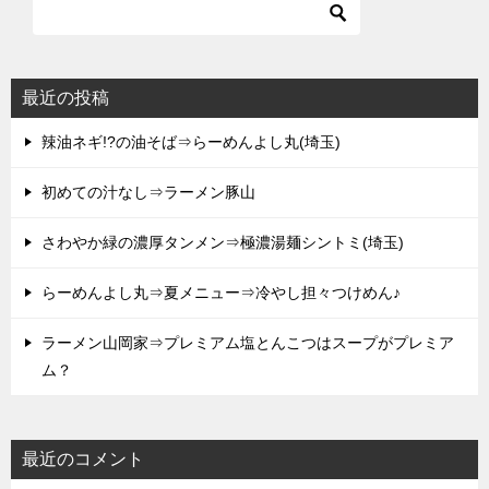
最近の投稿
辣油ネギ!?の油そば⇒らーめんよし丸(埼玉)
初めての汁なし⇒ラーメン豚山
さわやか緑の濃厚タンメン⇒極濃湯麺シントミ(埼玉)
らーめんよし丸⇒夏メニュー⇒冷やし担々つけめん♪
ラーメン山岡家⇒プレミアム塩とんこつはスープがプレミア
ム？
最近のコメント