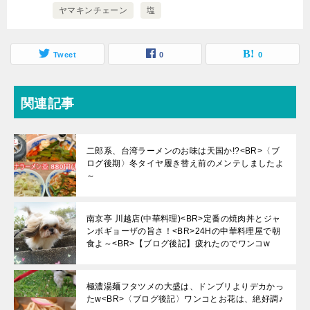
ヤマキンチェーン
塩
Tweet
0
0
関連記事
二郎系、台湾ラーメンのお味は天国か!?<BR>〈ブ
ログ後期〉冬タイヤ履き替え前のメンテしましたよ
～
南京亭 川越店(中華料理)<BR>定番の焼肉丼とジャ
ンボギョーザの旨さ！<BR>24Hの中華料理屋で朝
食よ～<BR>【ブログ後記】疲れたのでワンコw
極濃湯麺フタツメの大盛は、ドンブリよりデカかっ
たw<BR>〈ブログ後記〉ワンコとお花は、絶好調♪