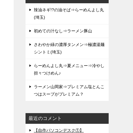
辣油ネギ!?の油そば⇒らーめんよし丸
(埼玉)
初めての汁なし⇒ラーメン豚山
さわやか緑の濃厚タンメン⇒極濃湯麺
シントミ(埼玉)
らーめんよし丸⇒夏メニュー⇒冷やし
担々つけめん♪
ラーメン山岡家⇒プレミアム塩とんこ
つはスープがプレミアム？
最近のコメント
【自作パソコンデスク①】