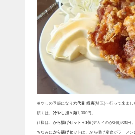
冷やしの季節になり
六代目 蝦夷
(埼玉)へ行って来まし
頂くは、
冷やし担々麺
1,000円。
仕様は、
から揚げセット＋1個
(デカイのが3個)920円
ちなみに
から揚げセット
は、から揚げ定食がラーメン