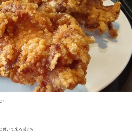
た♪
。
に付いて来る感じw