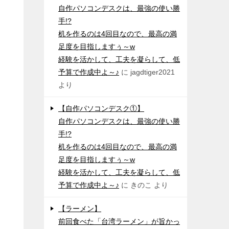
自作パソコンデスクは、最強の使い勝
手!?
机を作るのは4回目なので、最高の満
足度を目指しますぅ～w
経験を活かして、工夫を凝らして、低
予算で作成中よ～♪
に
jagdtiger2021
より
【自作パソコンデスク①】
自作パソコンデスクは、最強の使い勝
手!?
机を作るのは4回目なので、最高の満
足度を目指しますぅ～w
経験を活かして、工夫を凝らして、低
予算で作成中よ～♪
に
きのこ
より
【ラーメン】
前回食べた「台湾ラーメン」が旨かっ