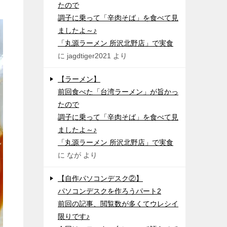
たので
調子に乗って「辛肉そば」を食べて見
ましたよ～♪
「丸源ラーメン 所沢北野店」で実食
に
jagdtiger2021
より
【ラーメン】
前回食べた「台湾ラーメン」が旨かっ
たので
調子に乗って「辛肉そば」を食べて見
ましたよ～♪
「丸源ラーメン 所沢北野店」で実食
に
なが
より
【自作パソコンデスク②】
パソコンデスクを作ろうパート2
前回の記事、閲覧数が多くてウレシイ
限りです♪