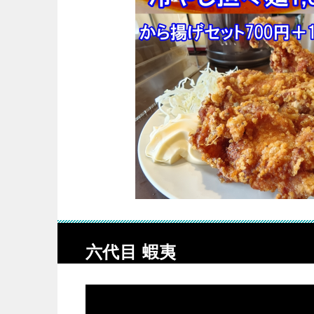
六代目 蝦夷