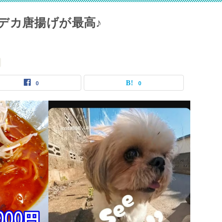
デカ唐揚げが最高♪
0
0