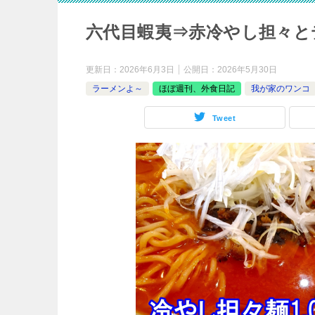
六代目蝦夷⇒赤冷やし担々と
更新日：
2026年6月3日
公開日：
2026年5月30日
ラーメンよ～
ほぼ週刊、外食日記
我が家のワンコ
Tweet