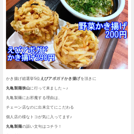
かき揚げ総選挙5位
えびアボガドかき揚げ
を頂きに
丸亀製麺狭山
に行って来ました～♪
丸亀製麺にお邪魔する理由は、
チェーン店なのに出来立てにこだわる
個人店の様なトコが気に入ってます♪
丸亀製麺
の謳い文句はコチラ！