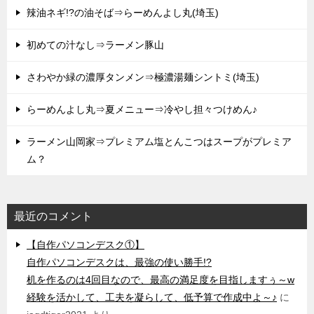
辣油ネギ!?の油そば⇒らーめんよし丸(埼玉)
初めての汁なし⇒ラーメン豚山
さわやか緑の濃厚タンメン⇒極濃湯麺シントミ(埼玉)
らーめんよし丸⇒夏メニュー⇒冷やし担々つけめん♪
ラーメン山岡家⇒プレミアム塩とんこつはスープがプレミア
ム？
最近のコメント
【自作パソコンデスク①】
自作パソコンデスクは、最強の使い勝手!?
机を作るのは4回目なので、最高の満足度を目指しますぅ～w
経験を活かして、工夫を凝らして、低予算で作成中よ～♪
に