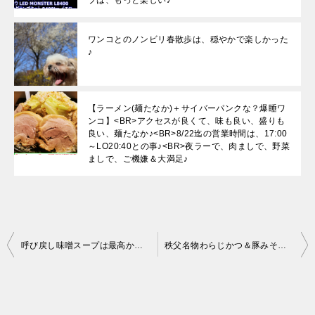
ワンコとのノンビリ春散歩は、穏やかで楽しかった
♪
【ラーメン(麺たなか)＋サイバーパンクな？爆睡ワ
ンコ】<BR>アクセスが良くて、味も良い、盛りも
良い、麺たなか♪<BR>8/22迄の営業時間は、17:00
～LO20:40との事♪<BR>夜ラーで、肉ましで、野菜
ましで、ご機嫌＆大満足♪
投
呼び戻し味噌スープは最高か？⇒らーめんよし丸(埼玉)
秩父名物わらじかつ＆豚みそ極まるw(焼肉レストラン東大門)
稿
ナ
ビ