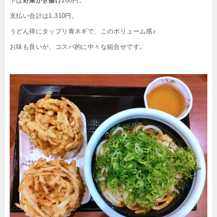
下は
野菜かき揚げ
200円。
支払い合計は1,310円。
うどん得にタップリ青ネギで、このボリューム感♪
お味も良いが、コスパ的に中々な組合せです。