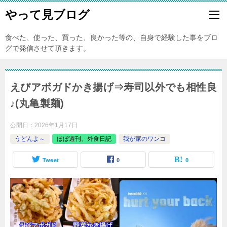
やって見ブログ
食べた、使った、買った、良かった等の、自身で経験した事をブロ
グで発信させて頂きます。
えびアボガドかき揚げ⇒寿司以外でも相性良
♪(丸亀製麺)
公開日：
2026年1月17日
うどんよ～
ほぼ週刊、外食日記
我が家のワンコ
Tweet
0
0