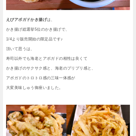
えびアボガドかき揚げ
は、
かき揚げ総選挙5位のかき揚げで、
1/4より販売開始の限定品です♪
頂いて思うは、
寿司以外でも海老とアボガドの相性は良くて
かき揚げのサクサク感と、海老のプリプリ感と、
アボガドのトロトロ感の三味一体感が
大変美味しゅう御座いました。