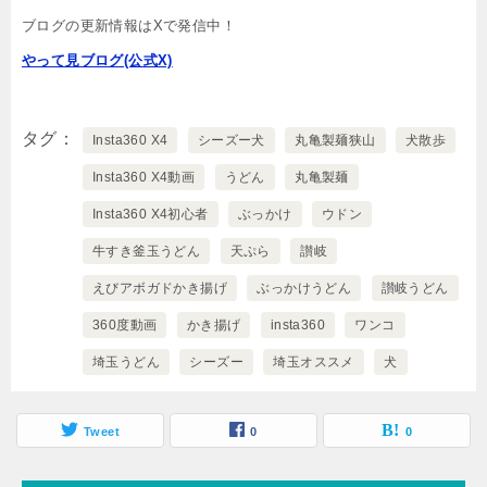
ブログの更新情報はXで発信中！
やって見ブログ(公式X)
タグ
Insta360 X4
シーズー犬
丸亀製麺狭山
犬散歩
Insta360 X4動画
うどん
丸亀製麺
Insta360 X4初心者
ぶっかけ
ウドン
牛すき釜玉うどん
天ぷら
讃岐
えびアボガドかき揚げ
ぶっかけうどん
讃岐うどん
360度動画
かき揚げ
insta360
ワンコ
埼玉うどん
シーズー
埼玉オススメ
犬
Tweet
0
0