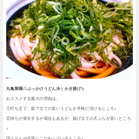
丸亀製麺
の
ぶっかけうどん冷
と
かき揚げ
を
おススメする最大の理由は、
①打ち立て、茹で立ての旨いうどんが手軽に頂けるところ♪
②待ちが発生するが場合もあるが、揚げ立ての天ぷらが旨いところ
♪
③うどんの品質にこだわっているところ♪