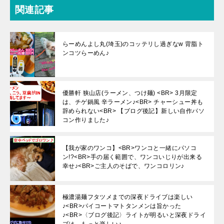
関連記事
らーめんよし丸(埼玉)のコッテリし過ぎなw 背脂ト
ンコツらーめん♪
優勝軒 狭山店(ラーメン、つけ麺) <BR> 3月限定
は、チゲ鍋風 辛ラーメン♪<BR> チャーシュー丼も
辞められない<BR> 【ブログ後記】新しい自作パソ
コン作りました♪
【我が家のワンコ】<BR>ワンコと一緒にパソコ
ン!?<BR>手の届く範囲で、ワンコいじりが出来る
幸せ♪<BR>ご主人のそばで、ワンコロリン♪
極濃湯麺フタツメまでの深夜ドライブは楽しい
♪<BR>パイコートマトタンメンは旨かった
♪<BR>〈ブログ後記〉ライトが明るいと深夜ドライ
ブは、もっと楽しい♪