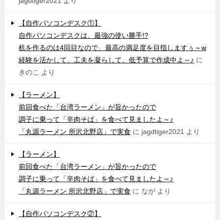
jagdtiger2021
より
【自作パソコンデスク①】
自作パソコンデスクは、最強の使い勝手!?
机を作るのは4回目なので、最高の満足度を目指しますぅ～w
経験を活かして、工夫を凝らして、低予算で作成中よ～♪
に
きのこ
より
【ラーメン】
前回食べた「台湾ラーメン」が旨かったので
調子に乗って「辛肉そば」を食べて見ましたよ～♪
「丸源ラーメン 所沢北野店」で実食
に
jagdtiger2021
より
【ラーメン】
前回食べた「台湾ラーメン」が旨かったので
調子に乗って「辛肉そば」を食べて見ましたよ～♪
「丸源ラーメン 所沢北野店」で実食
に
なが
より
【自作パソコンデスク②】