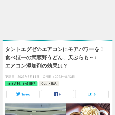
タントエグゼのエアコンにモアパワーを！
食べほーの武蔵野うどん、天ぷらも～♪
エアコン添加剤の効果は？
更新日：
2023年8月14日
公開日：
2023年8月3日
ほぼ週刊、外食日記
クルマ日記
Tweet
0
0