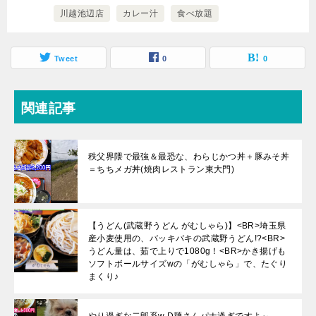
川越池辺店
カレー汁
食べ放題
Tweet
0
0
関連記事
秩父界隈で最強＆最恐な、わらじかつ丼＋豚みそ丼
＝ちちメガ丼(焼肉レストラン東大門)
【うどん(武蔵野うどん がむしゃら)】<BR>埼玉県
産小麦使用の、バッキバキの武蔵野うどん!?<BR>
うどん量は、茹で上りで1080g！<BR>かき揚げも
ソフトボールサイズwの「がむしゃら」で、たぐり
まくり♪
やり過ぎな二郎系w D麺さんパナ過ぎですよ～