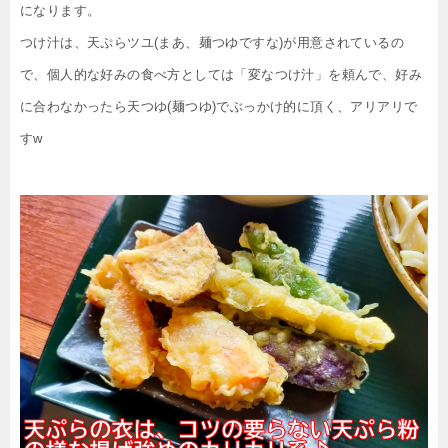
になります。
つけ汁は、天ぷらツユ(まあ、麺つゆですな)が用意されているの
で、個人的な好みの食べ方としては「変なつけ汁」を頼んで、好み
に合わなかったら天つゆ(麺つゆ)でぶっかけ的に頂く、アリアリで
すw