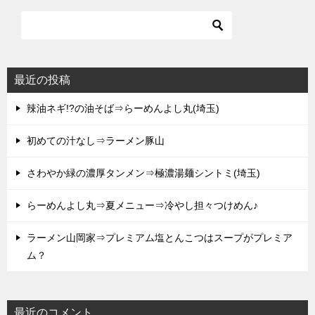
最近の投稿
辣油ネギ!?の油そば⇒らーめんよし丸(埼玉)
初めての汁なし⇒ラーメン豚山
さわやか緑の濃厚タンメン⇒極濃湯麺シントミ(埼玉)
らーめんよし丸⇒夏メニュー⇒冷やし担々つけめん♪
ラーメン山岡家⇒プレミアム塩とんこつはスープがプレミア
ム？
最近のコメント