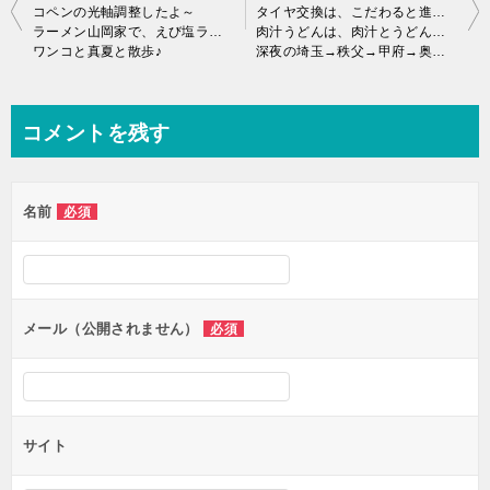
投
コペンの光軸調整したよ～
タイヤ交換は、こだわると進まない2
ラーメン山岡家で、えび塩ラーメン
肉汁うどんは、肉汁とうどん交互に食べるスタイルw
稿
ワンコと真夏と散歩♪
深夜の埼玉→秩父→甲府→奥多摩→埼玉ドライブ♪
ナ
ビ
コメントを残す
ゲ
ー
名前
必須
シ
ョ
ン
メール（公開されません）
必須
サイト