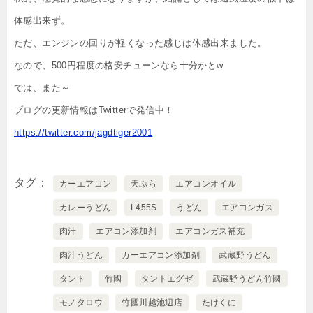
体感出来ず。
ただ、エンジンの回りが軽くなった感じは体感出来ました。
なので、500円程度の格安チューンなら十分かとw
では、また～
ブログの更新情報はTwitterで発信中！
https://twitter.com/jagdtiger2001
タグ
カーエアコン
天ぷら
エアコンオイル
カレーうどん
L455S
うどん
エアコンガス
肉汁
エアコン添加剤
エアコンガス補充
肉汁うどん
カーエアコン添加剤
武蔵野うどん
タント
竹國
タントエグゼ
武蔵野うどん竹國
モノタロウ
竹國川越池辺店
たけくに