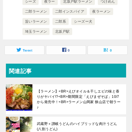
シーズ
夜ラー
北坂戸駅ラーメン
つけめん
二郎ラーメン
二郎インスパイア
夜ラーメン
旨いラーメン
二郎系
シーズー犬
埼玉ラーメン
北坂戸駅
Tweet
0
0
関連記事
【ラーメン】<BR>えびオイル＆干しエビの味と香
りがヤバイ!?<BR>期間限定「えびまぜそば」10/7
から発売中！<BR>ラーメン山岡家 狭山店で朝ラー
♪
武蔵野＋讃岐うどんのハイブリッドな肉汁うどん
(八割うどん)