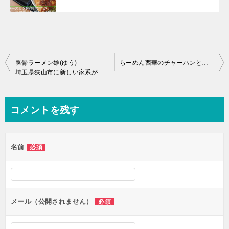
投
豚骨ラーメン雄(ゆう)
らーめん西華のチャーハンと餃子の絶品レビュー
埼玉県狭山市に新しい家系が誕生したよ♪
稿
ナ
ビ
コメントを残す
ゲ
ー
名前
必須
シ
ョ
ン
メール（公開されません）
必須