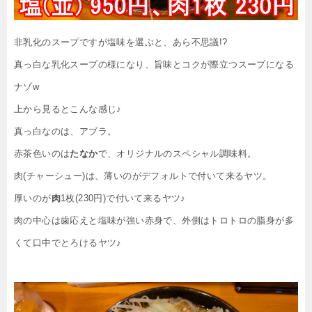
非乳化のスープですが塩味を選ぶと、あら不思議!?
真っ白な乳化スープの様になり、旨味とコクが際立つスープになる
ナゾw
上から見るとこんな感じ♪
真っ白なのは、アブラ。
赤茶色いのは
たなか
で、オリジナルのスペシャル調味料。
肉(チャーシュー)は、薄いのがデフォルトで付いて来るヤツ。
厚いのが
肉
1枚(230円)で付いて来るヤツ♪
肉の中心は歯応えと塩味が強い赤身で、外側はトロトロの脂身が多
くて口中でとろけるヤツ♪