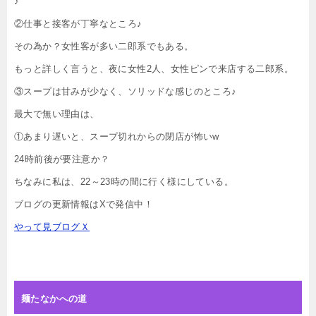
♪
②仕事と接客が丁寧なところ♪
その為か？女性客が多い二郎系でもある。
もっと詳しく言うと、夜に女性2人、女性ピンで来店する二郎系。
③スープは甘みが少なく、ソリッドな感じのところ♪
最大で無い理由は、
①あまり遅いと、スープ切れからの閉店が怖いw
24時前後が要注意か？
ちなみに私は、22～23時の間に行く様にしている。
ブログの更新情報はXで発信中！
やって見ブログＸ
麺たなかへの道