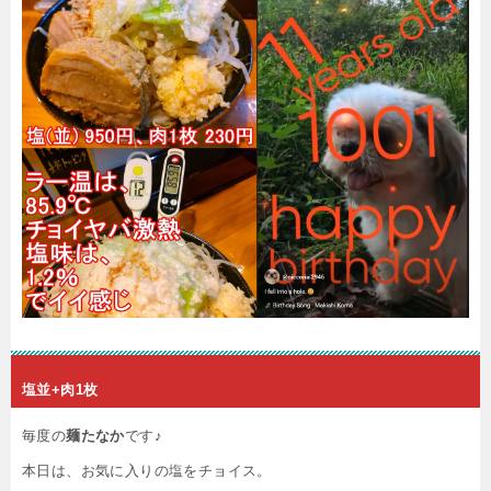
塩並+肉1枚
毎度の
麺たなか
です♪
本日は、お気に入りの塩をチョイス。