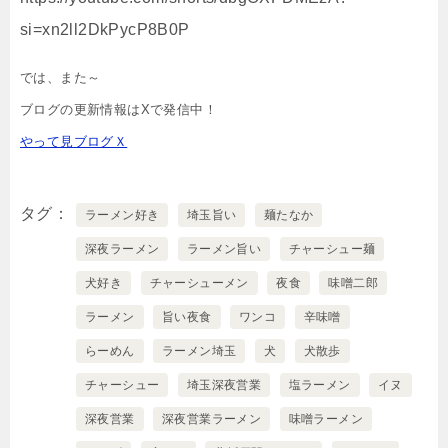
si=xn2ll2DkPycP8B0P
では、また～
ブログの更新情報はXで発信中！
やって見ブログＸ
タグ
ラーメン好き
埼玉旨い
麺たなか
深夜ラーメン
ラーメン旨い
チャーシュー麺
犬好き
チャーシューメン
夜食
味噌二郎
ラーメン
旨い夜食
ワンコ
辛味噌
らーめん
ラーメン埼玉
犬
犬散歩
チャーシュー
埼玉深夜営業
塩ラーメン
イヌ
深夜営業
深夜営業ラーメン
味噌ラーメン