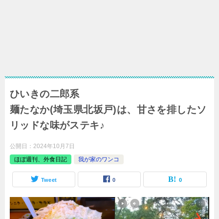
ひいきの二郎系
麺たなか(埼玉県北坂戸)は、甘さを排したソ
リッドな味がステキ♪
公開日：
2024年10月7日
ほぼ週刊、外食日記
我が家のワンコ
Tweet
0
0