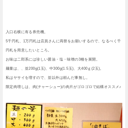
入口右横に有る券売機。
5千円札、1万円札は店員さんに両替をお願いするので、なるべく千
円札を用意したいところ。
お味は二郎系には珍しい醤油・塩・味噌の3種を展開。
麺量は、、並200g(1玉)、中300g(1.5玉)、大400ｇ(2玉)。
私はヤサイを増すので、並以外は頼んだ事無し。
限定肉増しは、肉(チャーシュー)の肉片がゴロゴロで結構オススメ♪