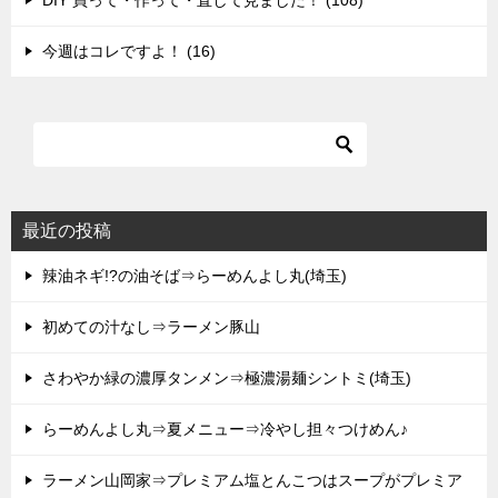
DIY 買って・作って・直して見ました！ (108)
今週はコレですよ！ (16)
最近の投稿
辣油ネギ!?の油そば⇒らーめんよし丸(埼玉)
初めての汁なし⇒ラーメン豚山
さわやか緑の濃厚タンメン⇒極濃湯麺シントミ(埼玉)
らーめんよし丸⇒夏メニュー⇒冷やし担々つけめん♪
ラーメン山岡家⇒プレミアム塩とんこつはスープがプレミア