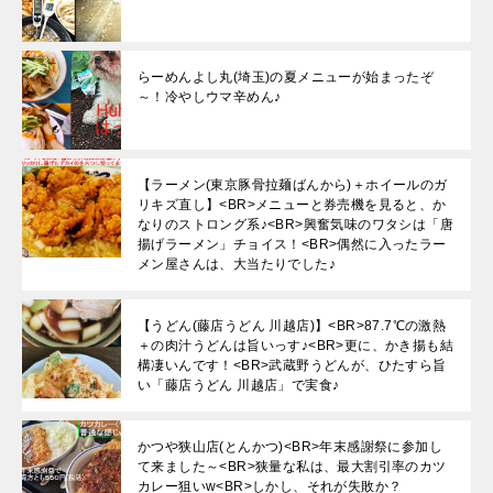
らーめんよし丸(埼玉)の夏メニューが始まったぞ
～！冷やしウマ辛めん♪
【ラーメン(東京豚骨拉麺ばんから)＋ホイールのガ
リキズ直し】<BR>メニューと券売機を見ると、か
なりのストロング系♪<BR>興奮気味のワタシは「唐
揚げラーメン」チョイス！<BR>偶然に入ったラー
メン屋さんは、大当たりでした♪
【うどん(藤店うどん 川越店)】<BR>87.7℃の激熱
＋の肉汁うどんは旨いっす♪<BR>更に、かき揚も結
構凄いんです！<BR>武蔵野うどんが、ひたすら旨
い「藤店うどん 川越店」で実食♪
かつや狭山店(とんかつ)<BR>年末感謝祭に参加し
て来ました～<BR>狭量な私は、最大割引率のカツ
カレー狙いw<BR>しかし、それが失敗か？