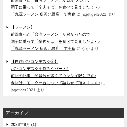
前回食べた「台湾ラーメン」が旨かったので
調子に乗って「辛肉そば」を食べて見ましたよ～♪
「丸源ラーメン 所沢北野店」で実食
に
jagdtiger2021
より
【ラーメン】
前回食べた「台湾ラーメン」が旨かったので
調子に乗って「辛肉そば」を食べて見ましたよ～♪
「丸源ラーメン 所沢北野店」で実食
に
なが
より
【自作パソコンデスク②】
パソコンデスクを作ろうパート2
前回の記事、閲覧数が多くてウレシイ限りです♪
今回は、モニター台について語らせて頂きま～す♪
に
jagdtiger2021
より
アーカイブ
2026年8月 (1)