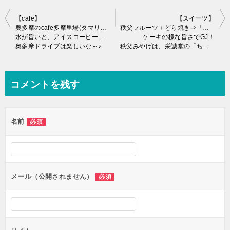
投
【cafe】
【スイーツ】
奥多摩のcafe多摩里場(タマリバ)にて、鹿ドック♪
秩父フルーツ＋どら焼き⇒「ちちドラ」!?
稿
水が旨いと、アイスコーヒーも旨い気がするw
ケーキの様な旨さでGJ！
奥多摩ドライブは楽しいな～♪
秩父みやげは、栄誠堂の「ちちドラ」で決まりかな♪
ナ
ビ
ゲ
コメントを残す
ー
シ
名前
必須
ョ
ン
メール（公開されません）
必須