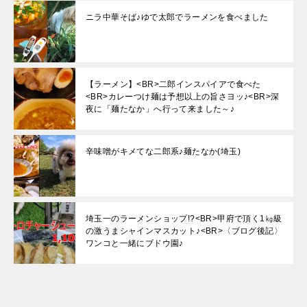
ニラ中華そば♪ゆで太郎でラーメンを食べました
【ラーメン】<BR>二郎インスパイアで食べた
<BR>カレーつけ麺は予想以上の旨さヨッ♪<BR>深
夜に「麺たなか」へ行って来ました～♪
辛味噌がキメてな二郎系♪麺たなか(埼玉)
埼玉一のラーメンショップ!?<BR>甲府で頂く1㎏級
の激うまシャインマスカット♪<BR>〈ブログ後記〉
ワンコと一緒にブドウ園♪