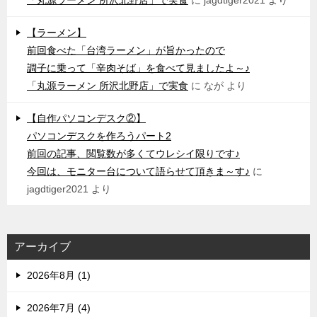
【ラーメン】
前回食べた「台湾ラーメン」が旨かったので
調子に乗って「辛肉そば」を食べて見ましたよ～♪
「丸源ラーメン 所沢北野店」で実食
に
なが
より
【自作パソコンデスク②】
パソコンデスクを作ろうパート2
前回の記事、閲覧数が多くてウレシイ限りです♪
今回は、モニター台について語らせて頂きま～す♪
に
jagdtiger2021
より
アーカイブ
2026年8月 (1)
2026年7月 (4)