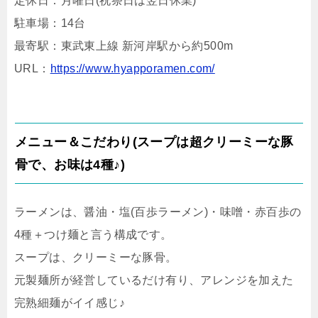
定休日：月曜日(祝祭日は翌日休業)
駐車場：14台
最寄駅：東武東上線 新河岸駅から約500m
URL：
https://www.hyapporamen.com/
メニュー＆こだわり(スープは超クリーミーな豚
骨で、お味は4種♪)
ラーメンは、醤油・塩(百歩ラーメン)・味噌・赤百歩の
4種＋つけ麺と言う構成です。
スープは、クリーミーな豚骨。
元製麺所が経営しているだけ有り、アレンジを加えた
完熟細麺がイイ感じ♪