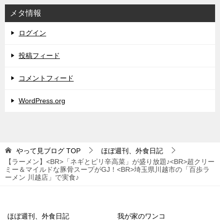
メタ情報
ログイン
投稿フィード
コメントフィード
WordPress.org
やって見ブログ
TOP
ほぼ週刊、外食日記
【ラーメン】<BR>「ネギとピリ辛高菜」が盛り放題♪<BR>超クリー
ミー＆マイルドな豚骨スープがGJ！<BR>埼玉県川越市の「百歩ラ
ーメン 川越店」で実食♪
ほぼ週刊、外食日記
我が家のワンコ