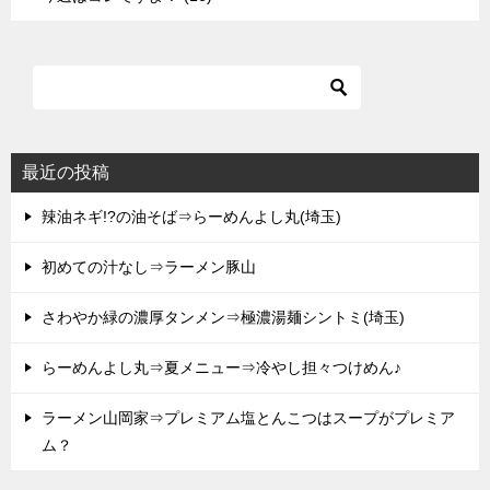
最近の投稿
辣油ネギ!?の油そば⇒らーめんよし丸(埼玉)
初めての汁なし⇒ラーメン豚山
さわやか緑の濃厚タンメン⇒極濃湯麺シントミ(埼玉)
らーめんよし丸⇒夏メニュー⇒冷やし担々つけめん♪
ラーメン山岡家⇒プレミアム塩とんこつはスープがプレミア
ム？