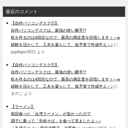
最近のコメント
【自作パソコンデスク①】
自作パソコンデスクは、最強の使い勝手!?
机を作るのは4回目なので、最高の満足度を目指しますぅ～w
経験を活かして、工夫を凝らして、低予算で作成中よ～♪
に
jagdtiger2021
より
【自作パソコンデスク①】
自作パソコンデスクは、最強の使い勝手!?
机を作るのは4回目なので、最高の満足度を目指しますぅ～w
経験を活かして、工夫を凝らして、低予算で作成中よ～♪
に
きのこ
より
【ラーメン】
前回食べた「台湾ラーメン」が旨かったので
調子に乗って「辛肉そば」を食べて見ましたよ～♪
「丸源ラーメン 所沢北野店」で実食
に
jagdtiger2021
より