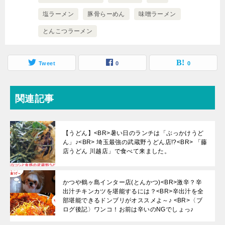
塩ラーメン
豚骨らーめん
味噌ラーメン
とんこつラーメン
Tweet
0
0
関連記事
【うどん】<BR>暑い日のランチは「ぶっかけうど
ん」♪<BR> 埼玉最強の武蔵野うどん店!?<BR> 「藤
店うどん 川越店」で食べて来ました。
かつや鶴ヶ島インター店(とんかつ)<BR>激辛？辛
出汁チキンカツを堪能するには？<BR>辛出汁を全
部堪能できるドンブリがオススメよ～♪ <BR>〈ブ
ログ後記〉ワンコ！お前は辛いのNGでしょっ♪