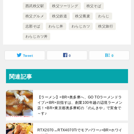
西武秩父駅
秩父ツーリング
秩父そば
秩父グルメ
秩父鉄道
秩父蕎麦
わらじ
志那そば
わらじ丼
わらじカツ
秩父旅行
わらじカツ丼
Tweet
0
0
関連記事
【ラーメン】<BR>奥多摩へ、GO TOラーメンドラ
イブ♪<BR>目指すは、創業100年越の辺境ラーメン
店！<BR>東京都奥多摩町の「のんきや」で実食で
～す♪
RTX2070→RTX4070Tiでモアパワー♪<BR>ホワイ