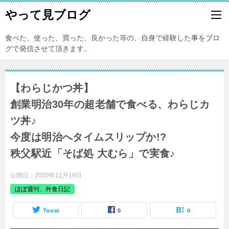
やって見ブログ
食べた、使った、買った、良かった等の、自身で経験した事をブロ
グで発信させて頂きます。
【わらじかつ丼】
創業明治30年の超老舗で食べる、わらじカ
ツ丼♪
今度は明治へタイムスリップか!?
秩父駅近「そば処 大むら」で実食♪
公開日：
2020年11月19日
ほぼ週刊、外食日記
Tweet
0
0