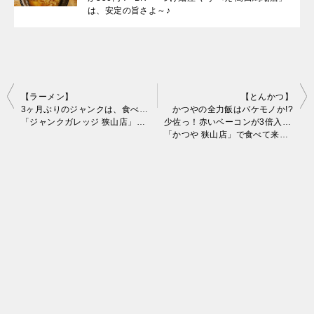
は、安定の旨さよ～♪
投
【ラーメン】
【とんかつ】
3ヶ月ぶりのジャンクは、食べ易くなってステキ♪
かつやの全力飯はバケモノか!?
稿
「ジャンクガレッジ 狭山店」で、全増し＋野菜ダブル＋6豚増しで、臨界突破w
少佐っ！赤いベーコンが3倍入ってますw
「かつや 狭山店」で食べて来たよ～♪
ナ
ビ
ゲ
ー
シ
ョ
ン