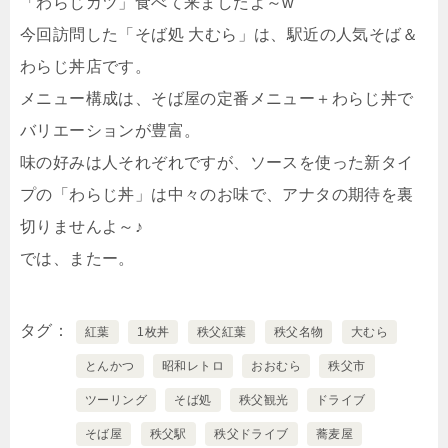
「わらじカツ」食べて来ましたよ～w
今回訪問した「そば処 大むら」は、駅近の人気そば＆
わらじ丼店です。
メニュー構成は、そば屋の定番メニュー＋わらじ丼で
バリエーションが豊富。
味の好みは人それぞれですが、ソースを使った新タイ
プの「わらじ丼」は中々のお味で、アナタの期待を裏
切りませんよ～♪
では、またー。
タグ
紅葉
1枚丼
秩父紅葉
秩父名物
大むら
とんかつ
昭和レトロ
おおむら
秩父市
ツーリング
そば処
秩父観光
ドライブ
そば屋
秩父駅
秩父ドライブ
蕎麦屋