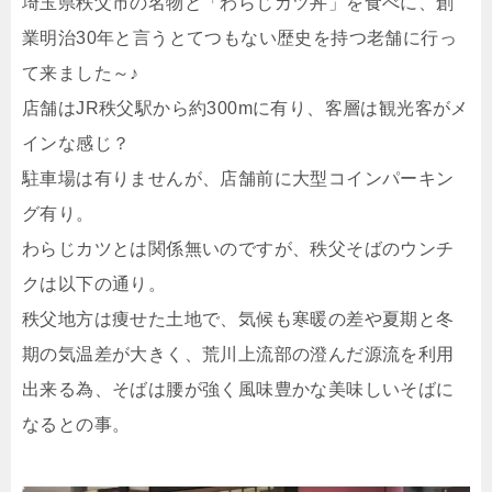
埼玉県秩父市の名物と「わらじカツ丼」を食べに、創
業明治30年と言うとてつもない歴史を持つ老舗に行っ
て来ました～♪
店舗はJR秩父駅から約300mに有り、客層は観光客がメ
インな感じ？
駐車場は有りませんが、店舗前に大型コインパーキン
グ有り。
わらじカツとは関係無いのですが、秩父そばのウンチ
クは以下の通り。
秩父地方は痩せた土地で、気候も寒暖の差や夏期と冬
期の気温差が大きく、荒川上流部の澄んだ源流を利用
出来る為、そばは腰が強く風味豊かな美味しいそばに
なるとの事。