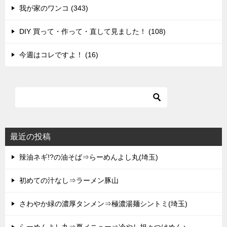
我が家のワンコ (343)
DIY 買って・作って・直して見ました！ (108)
今週はコレですよ！ (16)
最近の投稿
辣油ネギ!?の油そば⇒らーめんよし丸(埼玉)
初めての汁なし⇒ラーメン豚山
さわやか緑の濃厚タンメン⇒極濃湯麺シントミ(埼玉)
らーめんよし丸⇒夏メニュー⇒冷やし担々つけめん♪