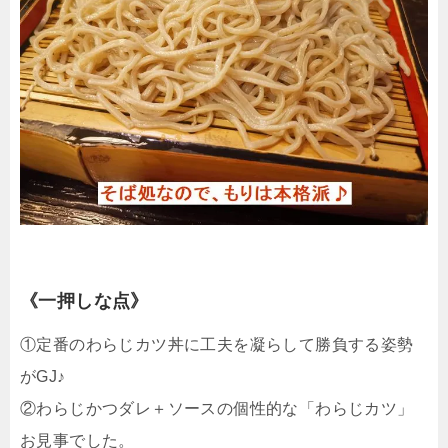
《一押しな点》
①定番のわらじカツ丼に工夫を凝らして勝負する姿勢
がGJ♪
②わらじかつダレ＋ソースの個性的な「わらじカツ」
お見事でした。