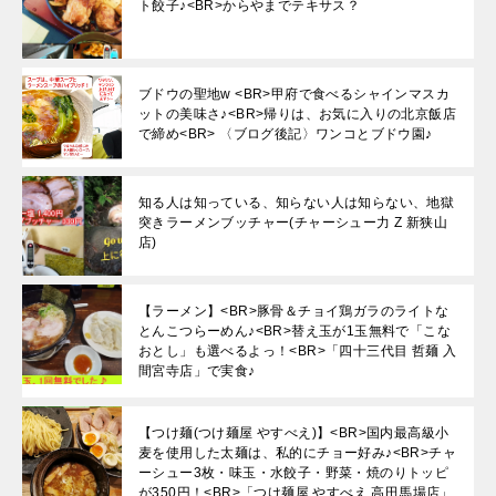
ト餃子♪<BR>からやまでテキサス？
ブドウの聖地w <BR>甲府で食べるシャインマスカ
ットの美味さ♪<BR>帰りは、お気に入りの北京飯店
で締め<BR> 〈ブログ後記〉ワンコとブドウ園♪
知る人は知っている、知らない人は知らない、地獄
突きラーメンブッチャー(チャーシュー力 Z 新狭山
店)
【ラーメン】<BR>豚骨＆チョイ鶏ガラのライトな
とんこつらーめん♪<BR>替え玉が1玉無料で「こな
おとし」も選べるよっ！<BR>「四十三代目 哲麺 入
間宮寺店」で実食♪
【つけ麺(つけ麺屋 やすべえ)】<BR>国内最高級小
麦を使用した太麺は、私的にチョー好み♪<BR>チャ
ーシュー3枚・味玉・水餃子・野菜・焼のりトッピ
が350円！<BR>「つけ麺屋 やすべえ 高田馬場店」