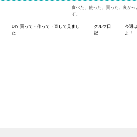
食べた、使った、買った、良かっ
す。
DIY 買って・作って・直して見まし
クルマ日
今週
た！
記
よ！