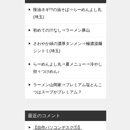
辣油ネギ!?の油そば⇒らーめんよし丸
(埼玉)
初めての汁なし⇒ラーメン豚山
さわやか緑の濃厚タンメン⇒極濃湯麺
シントミ(埼玉)
らーめんよし丸⇒夏メニュー⇒冷やし
担々つけめん♪
ラーメン山岡家⇒プレミアム塩とんこ
つはスープがプレミアム？
最近のコメント
【自作パソコンデスク①】