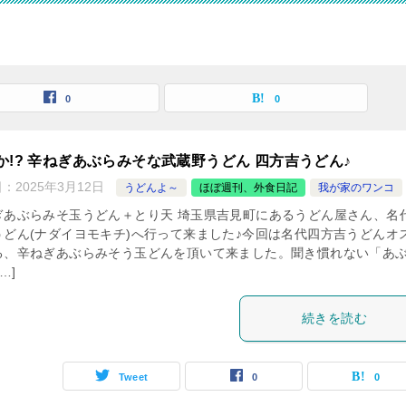
0
0
か!? 辛ねぎあぶらみそな武蔵野うどん 四方吉うどん♪
日：
2025年3月12日
うどんよ～
ほぼ週刊、外食日記
我が家のワンコ
ぎあぶらみそ玉うどん＋とり天 埼玉県吉見町にあるうどん屋さん、名
うどん(ナダイヨモキチ)へ行って来ました♪今回は名代四方吉うどんオ
る、辛ねぎあぶらみそう玉どんを頂いて来ました。聞き慣れない「あ
…]
続きを読む
Tweet
0
0