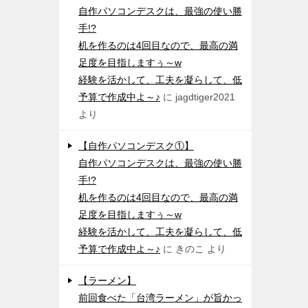
自作パソコンデスクは、最強の使い勝
手!?
机を作るのは4回目なので、最高の満
足度を目指しますぅ～w
経験を活かして、工夫を凝らして、低
予算で作成中よ～♪
に
jagdtiger2021
より
【自作パソコンデスク①】
自作パソコンデスクは、最強の使い勝
手!?
机を作るのは4回目なので、最高の満
足度を目指しますぅ～w
経験を活かして、工夫を凝らして、低
予算で作成中よ～♪
に
きのこ
より
【ラーメン】
前回食べた「台湾ラーメン」が旨かっ