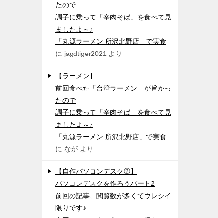
たので
調子に乗って「辛肉そば」を食べて見
ましたよ～♪
「丸源ラーメン 所沢北野店」で実食
に
jagdtiger2021
より
【ラーメン】
前回食べた「台湾ラーメン」が旨かっ
たので
調子に乗って「辛肉そば」を食べて見
ましたよ～♪
「丸源ラーメン 所沢北野店」で実食
に
なが
より
【自作パソコンデスク②】
パソコンデスクを作ろうパート2
前回の記事、閲覧数が多くてウレシイ
限りです♪