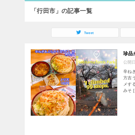
「行田市」の記事一覧
Tweet
珍品
公開
辛ね
方吉
メす
みそ [