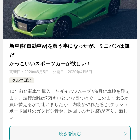
新車(軽自動車w)を買う事になったが、ミニバンは嫌
だ！
かっこいいスポーツカーが欲しい！
更新日：
2020年6月5日
公開日：
2020年4月6日
クルマ日記
10年前に新車で購入したダイハツムーブが6月に車検を迎え
ます。走行距離は7万キロと少な目なので、このまま乗るか
買い替えるかで迷いましたが、内装がやれた感じ(ダッシュ
ボード回りのガタピシ音や、足回りのヤレ感)が有り、新し
い […]
続きを読む