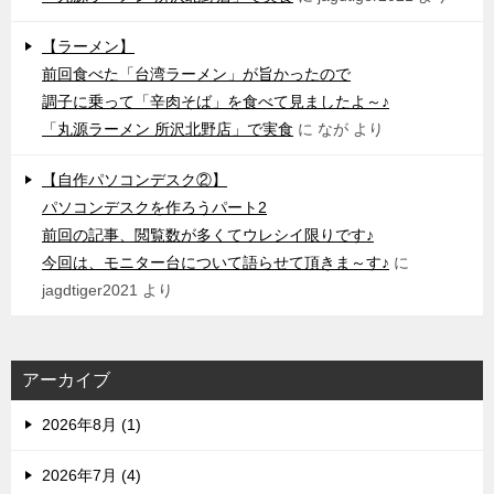
【ラーメン】
前回食べた「台湾ラーメン」が旨かったので
調子に乗って「辛肉そば」を食べて見ましたよ～♪
「丸源ラーメン 所沢北野店」で実食
に
なが
より
【自作パソコンデスク②】
パソコンデスクを作ろうパート2
前回の記事、閲覧数が多くてウレシイ限りです♪
今回は、モニター台について語らせて頂きま～す♪
に
jagdtiger2021
より
アーカイブ
2026年8月 (1)
2026年7月 (4)