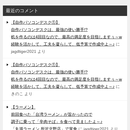
最近のコメント
【自作パソコンデスク①】
自作パソコンデスクは、最強の使い勝手!?
机を作るのは4回目なので、最高の満足度を目指しますぅ～w
経験を活かして、工夫を凝らして、低予算で作成中よ～♪
に
jagdtiger2021
より
【自作パソコンデスク①】
自作パソコンデスクは、最強の使い勝手!?
机を作るのは4回目なので、最高の満足度を目指しますぅ～w
経験を活かして、工夫を凝らして、低予算で作成中よ～♪
に
きのこ
より
【ラーメン】
前回食べた「台湾ラーメン」が旨かったので
調子に乗って「辛肉そば」を食べて見ましたよ～♪
「丸源ラーメン 所沢北野店」で実食
に
jagdtiger2021
より