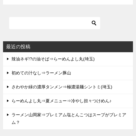
最近の投稿
辣油ネギ!?の油そば⇒らーめんよし丸(埼玉)
初めての汁なし⇒ラーメン豚山
さわやか緑の濃厚タンメン⇒極濃湯麺シントミ(埼玉)
らーめんよし丸⇒夏メニュー⇒冷やし担々つけめん♪
ラーメン山岡家⇒プレミアム塩とんこつはスープがプレミア
ム？