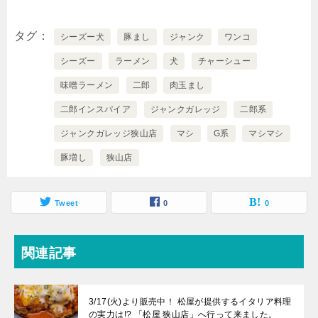
タグ
シーズー犬
豚まし
ジャンク
ワンコ
シーズー
ラーメン
犬
チャーシュー
味噌ラーメン
二郎
肉玉まし
二郎インスパイア
ジャンクガレッジ
二郎系
ジャンクガレッジ狭山店
マシ
G系
マシマシ
豚増し
狭山店
Tweet
0
0
関連記事
3/17(火)より販売中！ 松屋が提供するイタリア料理
の実力は!? 「松屋 狭山店」へ行って来ました。