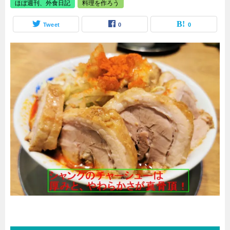
ほぼ週刊、外食日記
料理を作ろう
Tweet
0
0