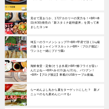
見せて貰おうか、1727カロリーの実力を！<BR>本
日(4/30)発売の「新スタミナ超特盛丼」を買って来
ましたヨッw
埼玉一のラーメンショップ!?<BR>甲府で頂く1㎏級
の激うまシャインマスカット♪<BR>〈ブログ後記〉
ワンコと一緒にブドウ園♪
海鮮食堂・定食(そうま水産)<BR>鯵フライが旨い
んだよね～<BR>みそ汁(あら汁)も、バツグン！
<BR>【ブログ後記】車載のUSBケーブル後編。
らーめんよし丸から夏をターゲットにした？ 新メ
ニューのもち麦めんにハマる♪