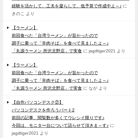
経験を活かして、工夫を凝らして、低予算で作成中よ～♪
に
きのこ
より
【ラーメン】
前回食べた「台湾ラーメン」が旨かったので
調子に乗って「辛肉そば」を食べて見ましたよ～♪
「丸源ラーメン 所沢北野店」で実食
に
jagdtiger2021
より
【ラーメン】
前回食べた「台湾ラーメン」が旨かったので
調子に乗って「辛肉そば」を食べて見ましたよ～♪
「丸源ラーメン 所沢北野店」で実食
に
なが
より
【自作パソコンデスク②】
パソコンデスクを作ろうパート2
前回の記事、閲覧数が多くてウレシイ限りです♪
今回は、モニター台について語らせて頂きま～す♪
に
jagdtiger2021
より