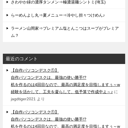
さわやか緑の濃厚タンメン⇒極濃湯麺シントミ(埼玉)
らーめんよし丸⇒夏メニュー⇒冷やし担々つけめん♪
ラーメン山岡家⇒プレミアム塩とんこつはスープがプレミア
ム？
最近のコメント
【自作パソコンデスク①】
自作パソコンデスクは、最強の使い勝手!?
机を作るのは4回目なので、最高の満足度を目指しますぅ～w
経験を活かして、工夫を凝らして、低予算で作成中よ～♪
に
jagdtiger2021
より
【自作パソコンデスク①】
自作パソコンデスクは、最強の使い勝手!?
机を作るのは4回目なので、最高の満足度を目指しますぅ～w