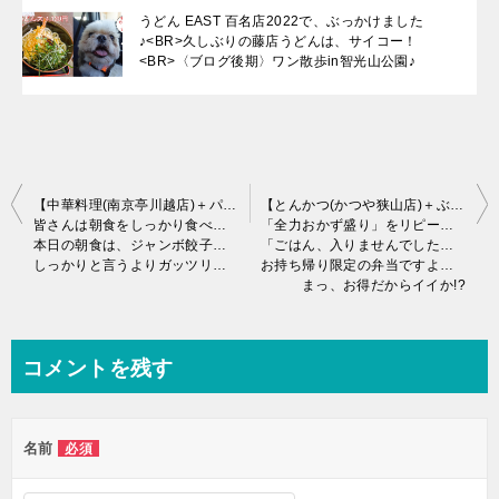
うどん EAST 百名店2022で、ぶっかけました
♪<BR>久しぶりの藤店うどんは、サイコー！
<BR>〈ブログ後期〉ワン散歩in智光山公園♪
投
【中華料理(南京亭川越店)＋パイプカッターは、価格が大事w】
【とんかつ(かつや狭山店)＋ぶどう狩りワンコ♪】
皆さんは朝食をしっかり食べてますか～♪
「全力おかず盛り」をリピートして来ました～
稿
本日の朝食は、ジャンボ餃子＋焼肉丼＋ミニラーメンw
「ごはん、入りませんでした」がコピーでしたが、オカズ容器になってたよ～
しっかりと言うよりガッツリ「南京亭 川越店」で朝チュー♪
お持ち帰り限定の弁当ですよね？
ナ
まっ、お得だからイイか!?
ビ
ゲ
コメントを残す
ー
シ
ョ
名前
必須
ン