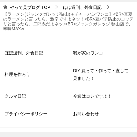
やって見ブログ
TOP
ほぼ週刊、外食日記
【ラーメン(ジャンクガレッジ狭山)＋チャーハンワンコ】<BR>真夏
のラーメンと言ったら、激辛ですよネッ！<BR>夏バテ防止のコッテ
リと言ったら、二郎系だよネッ♪<BR>ジャンクガレッジ 狭山店で、
辛味MAXw
ほぼ週刊、外食日記
我が家のワンコ
DIY 買って・作って・直して
料理を作ろう
見ました！
クルマ日記
今週はコレですよ！
プライバシーポリシー
お問い合わせ
© 2020 やって見ブログ