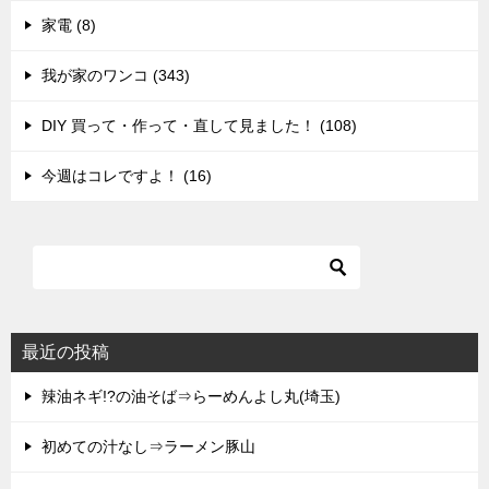
家電 (8)
我が家のワンコ (343)
DIY 買って・作って・直して見ました！ (108)
今週はコレですよ！ (16)
最近の投稿
辣油ネギ!?の油そば⇒らーめんよし丸(埼玉)
初めての汁なし⇒ラーメン豚山