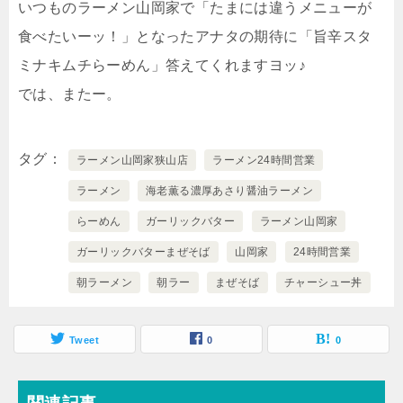
いつものラーメン山岡家で「たまには違うメニューが
食べたいーッ！」となったアナタの期待に「旨辛スタ
ミナキムチらーめん」答えてくれますヨッ♪
では、またー。
タグ
ラーメン山岡家狭山店
ラーメン24時間営業
ラーメン
海老薫る濃厚あさり醤油ラーメン
らーめん
ガーリックバター
ラーメン山岡家
ガーリックバターまぜそば
山岡家
24時間営業
朝ラーメン
朝ラー
まぜそば
チャーシュー丼
Tweet
0
0