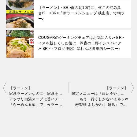
【ラーメン】<BR>雨の朝10時に、何この混み具
合!? <BR>「新ラーメンショップ 狭山店」で朝ラ
ー♪
COUGARのゲーミングチェアはお気に入り♪<BR>
イスを新しくした後は、深夜の二郎インスパイア
♪<BR>〈ブログ後記〉暴れん坊将軍的シーズー♪
投
【ラーメン】
【ラーメン】
家系ラーメンなのに、家系を謳わないw
限定メニューは「白い冷やし担々麺」マジですか!?
稿
アッサリ白湯スープに旨いチャーシュー♪
もう、行くしかないよネッw
「らーめん五葉」で、夜ラーして来ました。
「寿製麺 よしかわ 川越店」で実食。
ナ
ビ
ゲ
ー