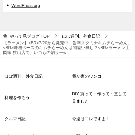
WordPress.org
やって見ブログ
TOP
ほぼ週刊、外食日記
【ラーメン】<BR>7/20から発売中「旨辛スタミナキムチらーめん」
<BR>味噌ベースのキムチらーめんは間違い無し？<BR>ラーメン山
岡家 狭山店で、いつもの朝ラーw
ほぼ週刊、外食日記
我が家のワンコ
DIY 買って・作って・直して
料理を作ろう
見ました！
クルマ日記
今週はコレですよ！