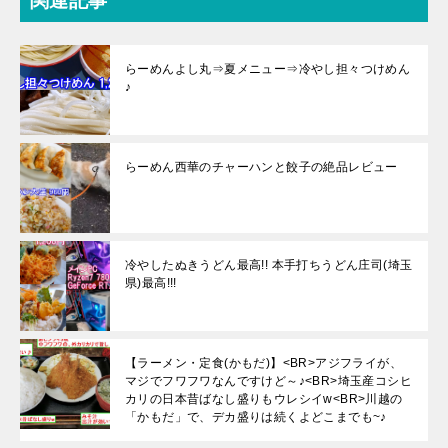
関連記事
らーめんよし丸⇒夏メニュー⇒冷やし担々つけめん
♪
らーめん西華のチャーハンと餃子の絶品レビュー
冷やしたぬきうどん最高!! 本手打ちうどん庄司(埼玉
県)最高!!!
【ラーメン・定食(かもだ)】<BR>アジフライが、
マジでフワフワなんですけど～♪<BR>埼玉産コシヒ
カリの日本昔ばなし盛りもウレシイw<BR>川越の
「かもだ」で、デカ盛りは続くよどこまでも~♪