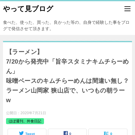
やって見ブログ
食べた、使った、買った、良かった等の、自身で経験した事をブロ
グで発信させて頂きます。
【ラーメン】
7/20から発売中「旨辛スタミナキムチらーめ
ん」
味噌ベースのキムチらーめんは間違い無し？
ラーメン山岡家 狭山店で、いつもの朝ラー
w
公開日：
2020年7月21日
ほぼ週刊、外食日記
Tweet
0
0