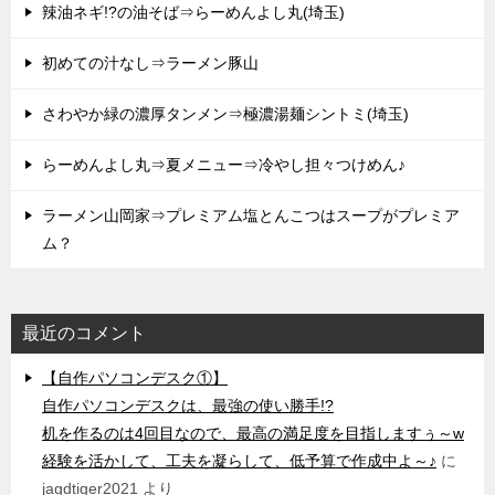
辣油ネギ!?の油そば⇒らーめんよし丸(埼玉)
初めての汁なし⇒ラーメン豚山
さわやか緑の濃厚タンメン⇒極濃湯麺シントミ(埼玉)
らーめんよし丸⇒夏メニュー⇒冷やし担々つけめん♪
ラーメン山岡家⇒プレミアム塩とんこつはスープがプレミア
ム？
最近のコメント
【自作パソコンデスク①】
自作パソコンデスクは、最強の使い勝手!?
机を作るのは4回目なので、最高の満足度を目指しますぅ～w
経験を活かして、工夫を凝らして、低予算で作成中よ～♪
に
jagdtiger2021
より