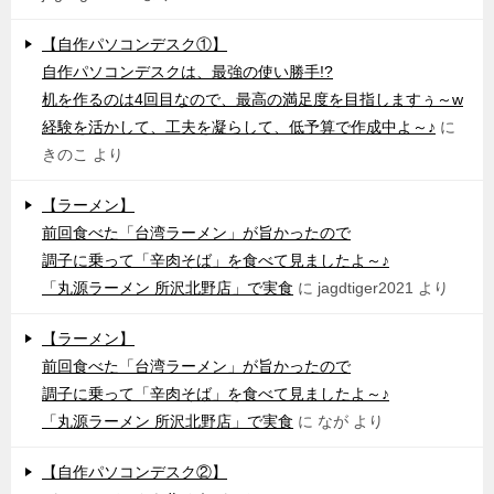
【自作パソコンデスク①】
自作パソコンデスクは、最強の使い勝手!?
机を作るのは4回目なので、最高の満足度を目指しますぅ～w
経験を活かして、工夫を凝らして、低予算で作成中よ～♪
に
きのこ
より
【ラーメン】
前回食べた「台湾ラーメン」が旨かったので
調子に乗って「辛肉そば」を食べて見ましたよ～♪
「丸源ラーメン 所沢北野店」で実食
に
jagdtiger2021
より
【ラーメン】
前回食べた「台湾ラーメン」が旨かったので
調子に乗って「辛肉そば」を食べて見ましたよ～♪
「丸源ラーメン 所沢北野店」で実食
に
なが
より
【自作パソコンデスク②】