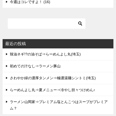
今週はコレですよ！ (16)
最近の投稿
辣油ネギ!?の油そば⇒らーめんよし丸(埼玉)
初めての汁なし⇒ラーメン豚山
さわやか緑の濃厚タンメン⇒極濃湯麺シントミ(埼玉)
らーめんよし丸⇒夏メニュー⇒冷やし担々つけめん♪
ラーメン山岡家⇒プレミアム塩とんこつはスープがプレミア
ム？