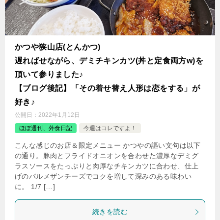
かつや狭山店(とんかつ)
遅ればせながら、デミチキンカツ(丼と定食両方w)を
頂いて参りました♪
【ブログ後記】「その着せ替え人形は恋をする」が
好き♪
公開日：
2022年1月12日
ほぼ週刊、外食日記
今週はコレですよ！
こんな感じのお店＆限定メニュー かつやの謳い文句は以下
の通り。豚肉とフライドオニオンを合わせた濃厚なデミグ
ラスソースをたっぷりと肉厚なチキンカツに合わせ、仕上
げのパルメザンチーズでコクを増して深みのある味わい
に。 1/7 […]
続きを読む