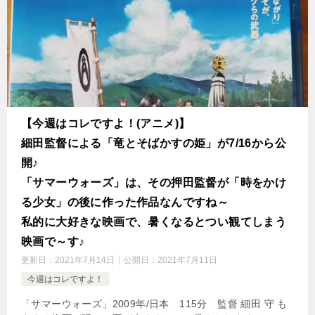
【今週はコレですよ！(アニメ)】
細田監督による「竜とそばかすの姫」が7/16から公
開♪
「サマーウォーズ」は、その押田監督が「時をかけ
る少女」の後に作った作品なんですね～
私的に大好きな映画で、暑くなるとつい観てしまう
映画で～す♪
更新日：
2021年7月14日
公開日：
2021年7月11日
今週はコレですよ！
「サマーウォーズ」2009年/日本 115分 監督 細田 守 も