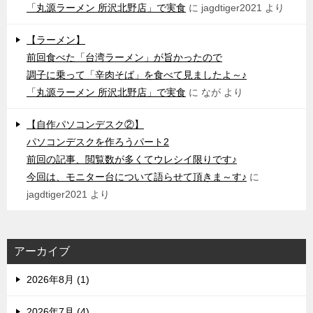
「丸源ラーメン 所沢北野店」で実食
に
jagdtiger2021
より
【ラーメン】
前回食べた「台湾ラーメン」が旨かったので
調子に乗って「辛肉そば」を食べて見ましたよ～♪
「丸源ラーメン 所沢北野店」で実食
に
なが
より
【自作パソコンデスク②】
パソコンデスクを作ろうパート2
前回の記事、閲覧数が多くてウレシイ限りです♪
今回は、モニター台について語らせて頂きま～す♪
に
jagdtiger2021
より
アーカイブ
2026年8月 (1)
2026年7月 (4)