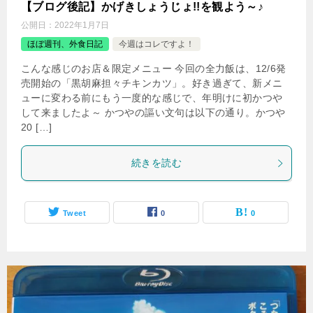
【ブログ後記】かげきしょうじょ!!を観よう～♪
公開日：
2022年1月7日
ほぼ週刊、外食日記
今週はコレですよ！
こんな感じのお店＆限定メニュー 今回の全力飯は、12/6発
売開始の「黒胡麻担々チキンカツ」。好き過ぎて、新メニ
ューに変わる前にもう一度的な感じで、年明けに初かつや
して来ましたよ～ かつやの謳い文句は以下の通り。かつや
20 […]
続きを読む
Tweet
0
0