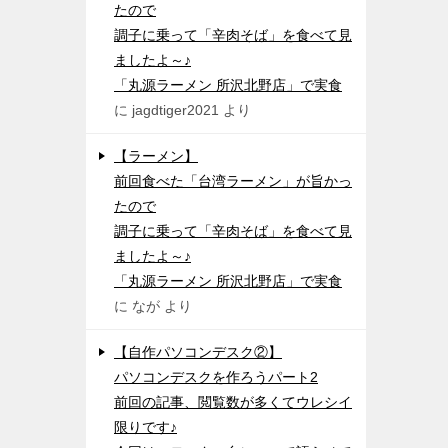
たので
調子に乗って「辛肉そば」を食べて見
ましたよ～♪
「丸源ラーメン 所沢北野店」で実食
に
jagdtiger2021
より
【ラーメン】
前回食べた「台湾ラーメン」が旨かっ
たので
調子に乗って「辛肉そば」を食べて見
ましたよ～♪
「丸源ラーメン 所沢北野店」で実食
に
なが
より
【自作パソコンデスク②】
パソコンデスクを作ろうパート2
前回の記事、閲覧数が多くてウレシイ
限りです♪