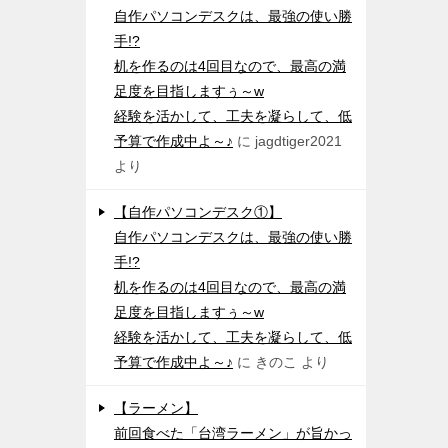
自作パソコンデスクは、最強の使い勝
手!?
机を作るのは4回目なので、最高の満
足度を目指しますぅ～w
経験を活かして、工夫を凝らして、低
予算で作成中よ～♪
に
jagdtiger2021
より
【自作パソコンデスク①】
自作パソコンデスクは、最強の使い勝
手!?
机を作るのは4回目なので、最高の満
足度を目指しますぅ～w
経験を活かして、工夫を凝らして、低
予算で作成中よ～♪
に
きのこ
より
【ラーメン】
前回食べた「台湾ラーメン」が旨かっ