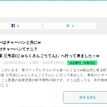
0
0
ーはチャーハンと共にw
けチャーハンてナニ？
楽 三号店(じゅらくさんごうてん)」へ行って来ました～w
日：
2020年6月5日
公開日：
2020年4月4日
ほぼ週刊、外食日記
うございます。夜ラー＋アレヤコレヤも食べたくなりw狭山市に有る町
寿楽 三号店(じゅらくさんごうてん)」に行って来ました。事前のリサ
、ごく普通の深夜営業の町中華料の様です。そうは言っても、年中無
 […]
続きを読む