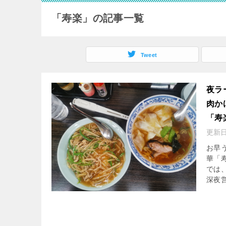
「寿楽」の記事一覧
Tweet
夜ラ
肉か
「寿
更新
お早
華「
では
深夜営