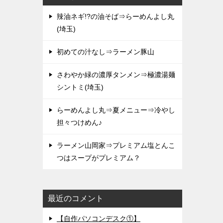
辣油ネギ!?の油そば⇒らーめんよし丸
(埼玉)
初めての汁なし⇒ラーメン豚山
さわやか緑の濃厚タンメン⇒極濃湯麺
シントミ(埼玉)
らーめんよし丸⇒夏メニュー⇒冷やし
担々つけめん♪
ラーメン山岡家⇒プレミアム塩とんこ
つはスープがプレミアム？
最近のコメント
【自作パソコンデスク①】