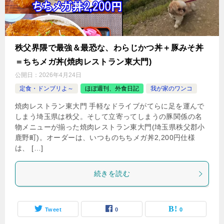
秩父界隈で最強＆最恐な、わらじかつ丼＋豚みそ丼
＝ちちメガ丼(焼肉レストラン東大門)
公開日：
2026年4月24日
定食・ドンブリよ～
ほぼ週刊、外食日記
我が家のワンコ
焼肉レストラン東大門 手軽なドライブがてらに足を運んで
しまう埼玉県は秩父。そして立寄ってしまうの豚関係の名
物メニューが揃った焼肉レストラン東大門(埼玉県秩父郡小
鹿野町)。オーダーは、いつものちちメガ丼2,200円仕様
は、 […]
続きを読む
Tweet
0
0