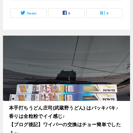
Tweet
0
0
本手打ちうどん庄司(武蔵野うどん) はバッキバキ♪
香りは全粒粉でイイ感じ♪
【ブログ後記】ワイパーの交換はチョー簡単でした
よ～