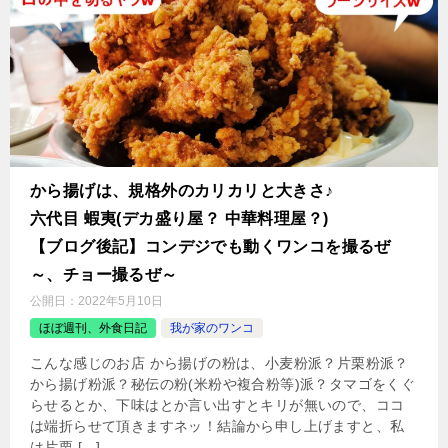
から揚げは、規格外のカリカリと大きさ♪
六代目 蝦夷(デカ盛り屋？ 中華料理屋？)
【ブログ後記】コンデジでも動くワンコを撮るぜ
～、チョー撮るぜ～
公開日：
2022年5月10日
ほぼ週刊、外食日記
我が家のワンコ
こんな感じのお店 から揚げの粉は、小麦粉派？片栗粉派？
から揚げ粉派？秘伝の粉(米粉や複合粉等)派？タマゴをくぐ
らせるとか、下味はとか言い出すとキリが無いので、ココ
は端折らせて頂きますネッ！結論から申し上げますと、私
は片栗 […]