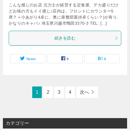
こんな感じのお店 元力士が経営する定食屋、デカ盛りだけ
どお味の方もイイ感じ♪店内は、フロントにカウンター5
席？＋小あがり4卓に、奥に座敷部屋(8卓くらい？)が有り、
かなりのキャパ♪ 埼玉県川越市鴨田3370-3 TEL: […]
続きを読む
Tweet
0
0
1
2
3
4
次へ
カテゴリー