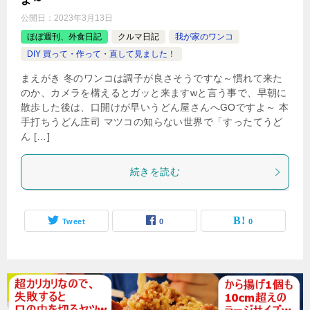
公開日：
2023年3月13日
ほぼ週刊、外食日記
クルマ日記
我が家のワンコ
DIY 買って・作って・直して見ました！
まえがき 冬のワンコは調子が良さそうですな～慣れて来た
のか、カメラを構えるとガッと来ますwと言う事で、早朝に
散歩した後は、口開けが早いうどん屋さんへGOですよ～ 本
手打ちうどん庄司 マツコの知らない世界で「すったてうど
ん […]
続きを読む
Tweet
0
0