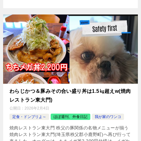
わらじかつ＆豚みその合い盛り丼は1.5㎏超えw(焼肉
レストラン東大門)
公開日：
2026年2月4日
定食・ドンブリよ～
ほぼ週刊、外食日記
我が家のワンコ
焼肉レストラン東大門 秩父の豚関係の名物メニューが揃う
焼肉レストラン東大門(埼玉県秩父郡小鹿野町)へ再び行って