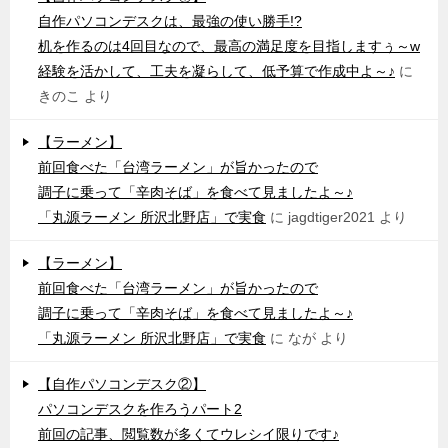
自作パソコンデスクは、最強の使い勝手!?
机を作るのは4回目なので、最高の満足度を目指しますぅ～w
経験を活かして、工夫を凝らして、低予算で作成中よ～♪
に
きのこ
より
【ラーメン】
前回食べた「台湾ラーメン」が旨かったので
調子に乗って「辛肉そば」を食べて見ましたよ～♪
「丸源ラーメン 所沢北野店」で実食
に
jagdtiger2021
より
【ラーメン】
前回食べた「台湾ラーメン」が旨かったので
調子に乗って「辛肉そば」を食べて見ましたよ～♪
「丸源ラーメン 所沢北野店」で実食
に
なが
より
【自作パソコンデスク②】
パソコンデスクを作ろうパート2
前回の記事、閲覧数が多くてウレシイ限りです♪