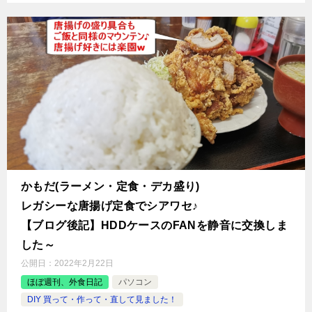
かもだ(ラーメン・定食・デカ盛り)
レガシーな唐揚げ定食でシアワセ♪
【ブログ後記】HDDケースのFANを静音に交換しま
した～
公開日：
2022年2月22日
ほぼ週刊、外食日記
パソコン
DIY 買って・作って・直して見ました！