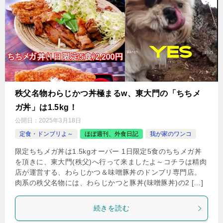
秩父名物わらじかつ丼極まるw、東大門の「ちちメ
ガ丼」は1.5kg！
公開日：
2025年3月18日
定食・ドンブリよ～
ほぼ週刊、外食日記
我が家のワンコ
限定ちちメガ丼は1.5kgオーバー 1日限定5食のちちメガ丼
を頂きに、東大門(秩父)へ行って来ましたよ～コチラは精肉
店が運営する、わらじかつ＆味噌豚丼のドンブリ専門店。
肉系の秩父名物には、わらじかつと豚丼(味噌豚丼)の2 […]
続きを読む