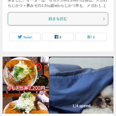
来ました。オーダーは、ちちメガ丼2,200円仕様は、メガわ
らじかつ＋豚みその1.5㎏超wわらじかつ丼も、メガわ […]
続きを読む
Tweet
0
0