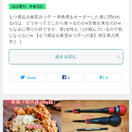
ほぼ週刊、外食日記
もつ煮込み食堂みつ子 一本角煮をオーダーした者に問われ
るのは、どうやってどこから食べるのかw完食出来るのかw
ちなみに周りの目ですが、皆(女性も！)が頼んでいるので気
にならないw 【もつ煮込み食堂みつ子への道】埼玉県入間
市 […]
続きを読む
Tweet
0
0