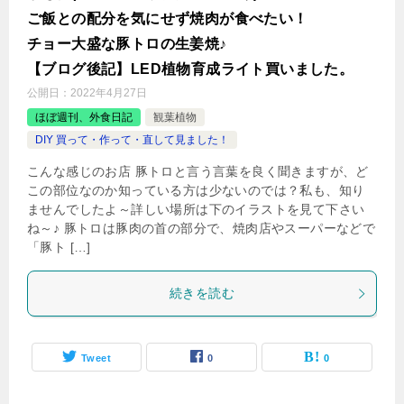
ご飯との配分を気にせず焼肉が食べたい！
チョー大盛な豚トロの生姜焼♪
【ブログ後記】LED植物育成ライト買いました。
公開日：
2022年4月27日
ほぼ週刊、外食日記
観葉植物
DIY 買って・作って・直して見ました！
こんな感じのお店 豚トロと言う言葉を良く聞きますが、ど
この部位なのか知っている方は少ないのでは？私も、知り
ませんでしたよ～詳しい場所は下のイラストを見て下さい
ね～♪ 豚トロは豚肉の首の部分で、焼肉店やスーパーなどで
「豚ト […]
続きを読む
Tweet
0
0