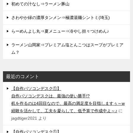
初めての汁なし⇒ラーメン豚山
さわやか緑の濃厚タンメン⇒極濃湯麺シントミ(埼玉)
らーめんよし丸⇒夏メニュー⇒冷やし担々つけめん♪
ラーメン山岡家⇒プレミアム塩とんこつはスープがプレミア
ム？
最近のコメント
【自作パソコンデスク①】
自作パソコンデスクは、最強の使い勝手!?
机を作るのは4回目なので、最高の満足度を目指しますぅ～w
経験を活かして、工夫を凝らして、低予算で作成中よ～♪
に
jagdtiger2021
より
【自作パソコンデスク①】