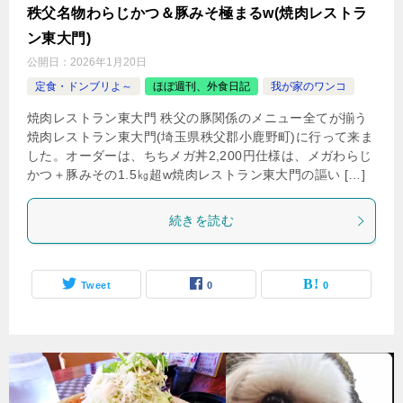
秩父名物わらじかつ＆豚みそ極まるw(焼肉レストラ
ン東大門)
公開日：
2026年1月20日
定食・ドンブリよ～
ほぼ週刊、外食日記
我が家のワンコ
焼肉レストラン東大門 秩父の豚関係のメニュー全てが揃う
焼肉レストラン東大門(埼玉県秩父郡小鹿野町)に行って来ま
した。オーダーは、ちちメガ丼2,200円仕様は、メガわらじ
かつ＋豚みその1.5㎏超w焼肉レストラン東大門の謳い […]
続きを読む
Tweet
0
0