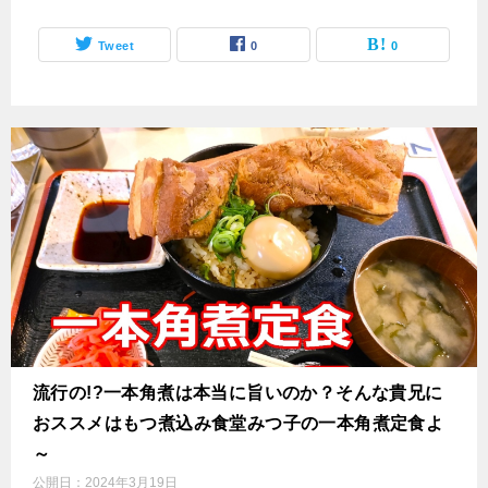
Tweet
0
0
流行の!?一本角煮は本当に旨いのか？そんな貴兄に
おススメはもつ煮込み食堂みつ子の一本角煮定食よ
～
公開日：
2024年3月19日