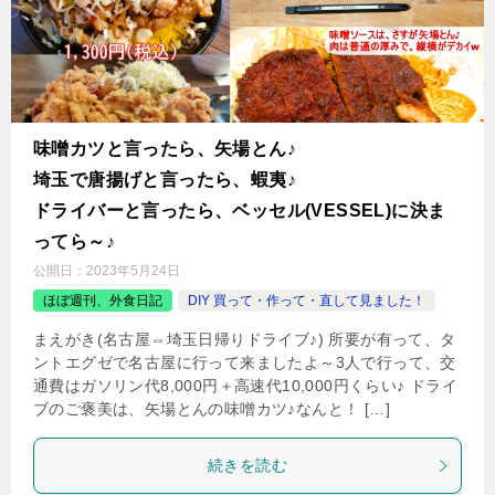
味噌カツと言ったら、矢場とん♪
埼玉で唐揚げと言ったら、蝦夷♪
ドライバーと言ったら、ベッセル(VESSEL)に決ま
ってら～♪
公開日：
2023年5月24日
ほぼ週刊、外食日記
DIY 買って・作って・直して見ました！
まえがき(名古屋⇔埼玉日帰りドライブ♪) 所要が有って、タ
ントエグゼで名古屋に行って来ましたよ～3人で行って、交
通費はガソリン代8,000円＋高速代10,000円くらい♪ ドライ
ブのご褒美は、矢場とんの味噌カツ♪なんと！ […]
続きを読む