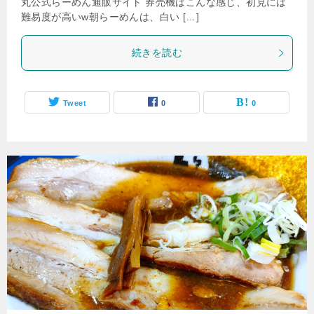
丸公式らーめん通販サイト 券売機はこんな感じ、初見には
難易度が高いw朝らーめんは、白い […]
続きを読む
Tweet
0
0