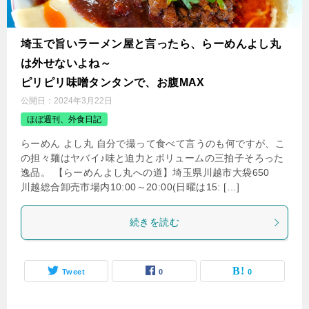
埼玉で旨いラーメン屋と言ったら、らーめんよし丸
は外せないよね～
ピリピリ味噌タンタンで、お腹MAX
公開日：
2024年3月22日
ほぼ週刊、外食日記
らーめん よし丸 自分で撮って食べて言うのも何ですが、こ
の担々麺はヤバイ♪味と迫力とボリュームの三拍子そろった
逸品。 【らーめんよし丸への道】埼玉県川越市大袋650
川越総合卸売市場内10:00～20:00(日曜は15: […]
続きを読む
Tweet
0
0