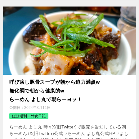
呼び戻し豚骨スープが朝から迫力満点w
無化調で朝から健康的w
らーめん よし丸で朝らーヨッ！
公開日：
2024年3月11日
ほぼ週刊、外食日記
らーめん よし丸 時々X(旧Twitter)で販売を告知している朝
らーめん♪X(旧Twitter)公式⇒らーめん よし丸公式HP⇒よし