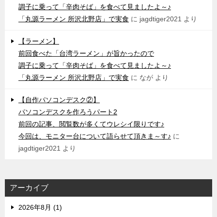
調子に乗って「辛肉そば」を食べて見ましたよ～♪
「丸源ラーメン 所沢北野店」で実食
に
jagdtiger2021
より
【ラーメン】
前回食べた「台湾ラーメン」が旨かったので
調子に乗って「辛肉そば」を食べて見ましたよ～♪
「丸源ラーメン 所沢北野店」で実食
に
なが
より
【自作パソコンデスク②】
パソコンデスクを作ろうパート2
前回の記事、閲覧数が多くてウレシイ限りです♪
今回は、モニター台について語らせて頂きま～す♪
に
jagdtiger2021
より
アーカイブ
2026年8月 (1)