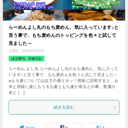
らーめんよし丸のもち麦めん、気に入っています♪と
言う事で、もち麦めんのトッピングを色々と試して
見ました～
公開日：
2024年6月5日
ほぼ週刊、外食日記
らーめん よし丸 らーめんよし丸のもち麦めん、気に入って
います♪と言う事で、もち麦めんを色々と試して見ました～
wもち麦については以下の通りネッ！簡単に説明すると、お
米と同様に麦にもうるち麦ともち麦が有るとの事。普通の
米と […]
続きを読む
Tweet
0
0