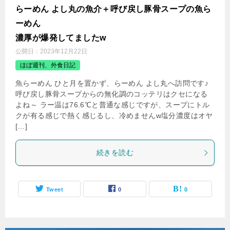
らーめん よし丸の魚介＋呼び戻し豚骨スープの魚ら
ーめん
濃厚が爆発してましたw
公開日：
2023年12月22日
ほぼ週刊、外食日記
魚らーめん ひと月を置かず、らーめん よし丸へ訪問です♪
呼び戻し豚骨スープからの無化調のコッテリはクセになる
よね～ ラー温は76.6℃と普通な感じですが、スープにトル
クが有る感じで熱く感じるし、冷めませんw塩分濃度はオヤ
[…]
続きを読む
Tweet
0
0