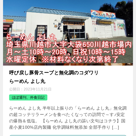
呼び戻し豚骨スープと無化調のコダワリ
らーめん よし丸
公開日：
2023年11月21日
ほぼ週刊、外食日記
らーめん よし丸 半年以上振りの「らーめん よし丸」無化調
の超コッテリラーメンを食べたくなっての訪問で～す♪安定
の爆熱＆低塩。 【らーめん よし丸の謳い文句はコチラ】国
産小麦100%店内製麺 化学調味料無添加 全部手作り […]