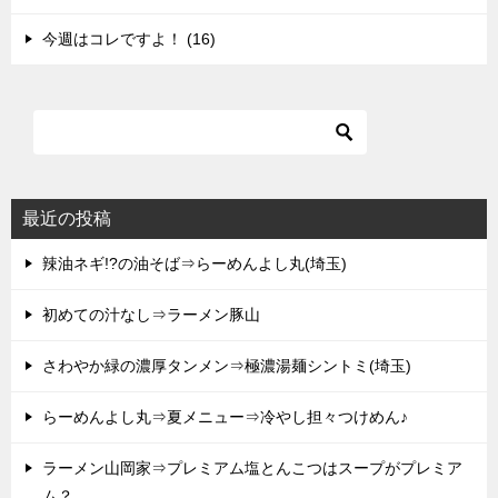
今週はコレですよ！ (16)
最近の投稿
辣油ネギ!?の油そば⇒らーめんよし丸(埼玉)
初めての汁なし⇒ラーメン豚山
さわやか緑の濃厚タンメン⇒極濃湯麺シントミ(埼玉)
らーめんよし丸⇒夏メニュー⇒冷やし担々つけめん♪
ラーメン山岡家⇒プレミアム塩とんこつはスープがプレミア
ム？