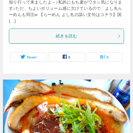
知り行って来ましたよ～♪私的にもち麦がワタシ気になりま
す♪ただ、ちよいボリューム感に欠けているので、よし丸ら
ーめんも同注w 【らーめん よし丸の謳い文句はコチラ】国
[…]
続きを読む
Tweet
0
0