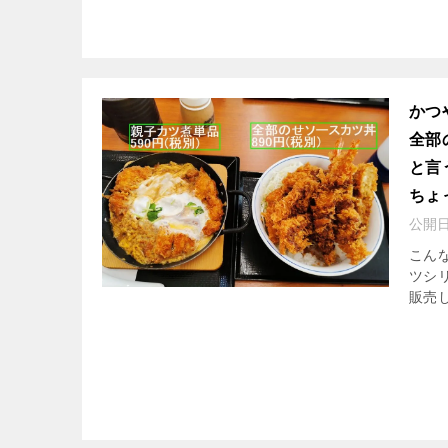
かつ
全部
と言
ちょ
公開
こんな
ツシリ
販売