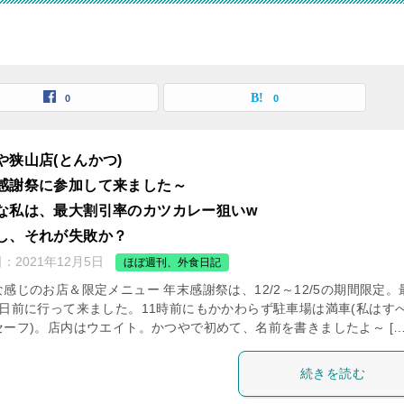
覧
0
0
や狭山店(とんかつ)
感謝祭に参加して来ました～
な私は、最大割引率のカツカレー狙いw
し、それが失敗か？
日：
2021年12月5日
ほぼ週刊、外食日記
感じのお店＆限定メニュー 年末感謝祭は、12/2～12/5の期間限定。
1日前に行って来ました。11時前にもかかわらず駐車場は満車(私はす
セーフ)。店内はウエイト。かつやで初めて、名前を書きましたよ～ […
続きを読む