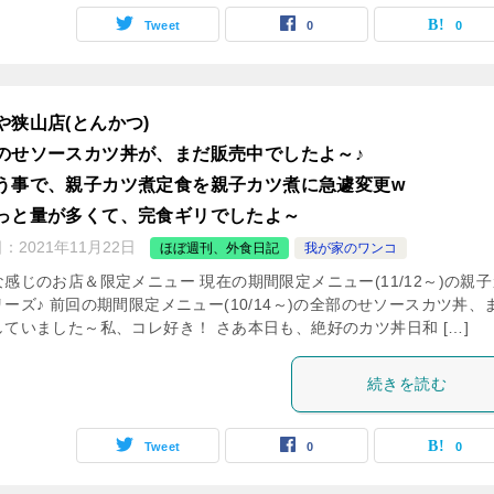
Tweet
0
0
や狭山店(とんかつ)
のせソースカツ丼が、まだ販売中でしたよ～♪
う事で、親子カツ煮定食を親子カツ煮に急遽変更w
っと量が多くて、完食ギリでしたよ～
日：
2021年11月22日
ほぼ週刊、外食日記
我が家のワンコ
感じのお店＆限定メニュー 現在の期間限定メニュー(11/12～)の親子
ーズ♪ 前回の期間限定メニュー(10/14～)の全部のせソースカツ丼、
していました～私、コレ好き！ さあ本日も、絶好のカツ丼日和 […]
続きを読む
Tweet
0
0