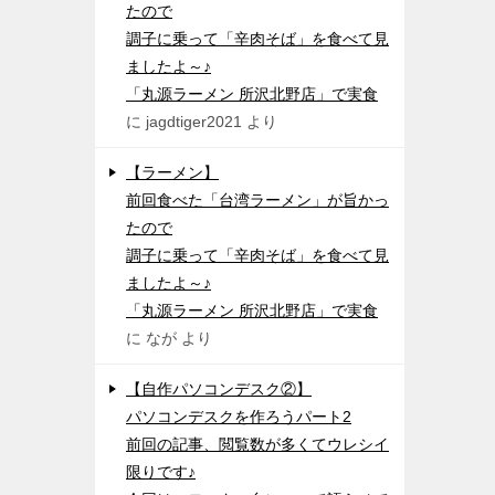
たので
調子に乗って「辛肉そば」を食べて見
ましたよ～♪
「丸源ラーメン 所沢北野店」で実食
に
jagdtiger2021
より
【ラーメン】
前回食べた「台湾ラーメン」が旨かっ
たので
調子に乗って「辛肉そば」を食べて見
ましたよ～♪
「丸源ラーメン 所沢北野店」で実食
に
なが
より
【自作パソコンデスク②】
パソコンデスクを作ろうパート2
前回の記事、閲覧数が多くてウレシイ
限りです♪