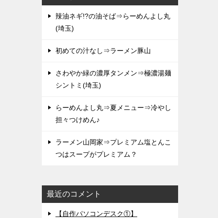
辣油ネギ!?の油そば⇒らーめんよし丸
(埼玉)
初めての汁なし⇒ラーメン豚山
さわやか緑の濃厚タンメン⇒極濃湯麺
シントミ(埼玉)
らーめんよし丸⇒夏メニュー⇒冷やし
担々つけめん♪
ラーメン山岡家⇒プレミアム塩とんこ
つはスープがプレミアム？
最近のコメント
【自作パソコンデスク①】