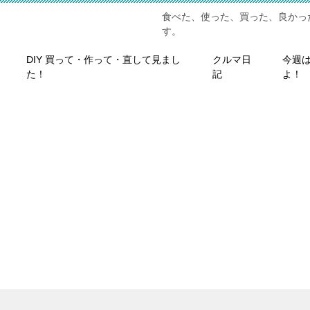
食べた、使った、買った、良かっ
す。
DIY 買って・作って・直して見まし
クルマ日
今週
た！
記
よ！