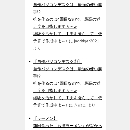
自作パソコンデスクは、最強の使い勝
手!?
机を作るのは4回目なので、最高の満
足度を目指しますぅ～w
経験を活かして、工夫を凝らして、低
予算で作成中よ～♪
に
jagdtiger2021
より
【自作パソコンデスク①】
自作パソコンデスクは、最強の使い勝
手!?
机を作るのは4回目なので、最高の満
足度を目指しますぅ～w
経験を活かして、工夫を凝らして、低
予算で作成中よ～♪
に
きのこ
より
【ラーメン】
前回食べた「台湾ラーメン」が旨かっ