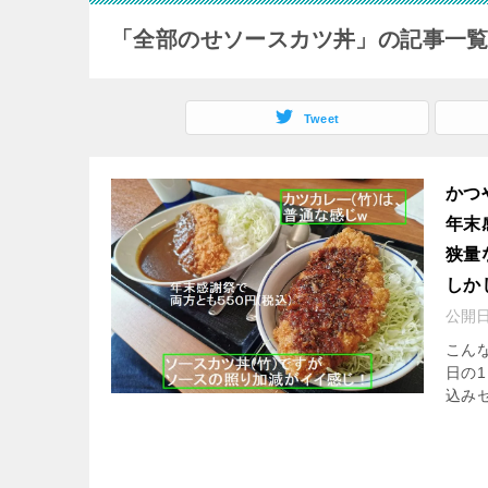
「全部のせソースカツ丼」の記事一
Tweet
かつ
年末
狭量
しか
公開
こんな
日の
込み