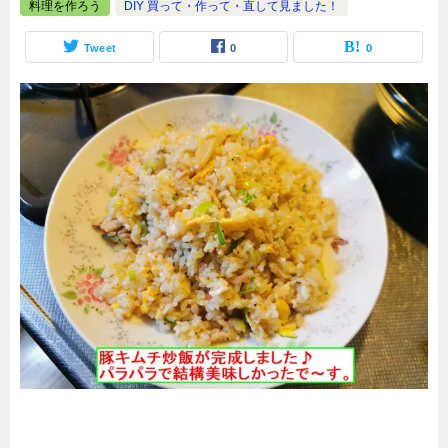
料理を作ろう
DIY 買って・作って・直して見ました！
Tweet
0
0