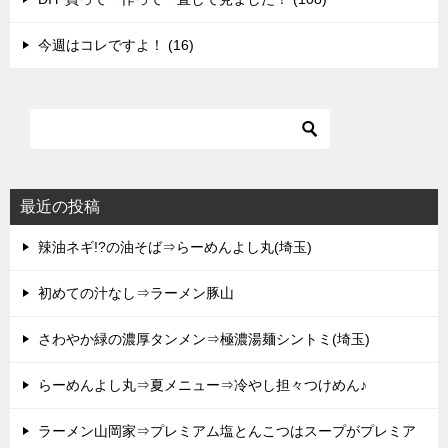
今週はコレですよ！ (16)
最近の投稿
辣油ネギ!?の油そば⇒らーめんよし丸(埼玉)
初めての汁なし⇒ラーメン豚山
さわやか緑の濃厚タンメン⇒極濃湯麺シントミ(埼玉)
らーめんよし丸⇒夏メニュー⇒冷やし担々つけめん♪
ラーメン山岡家⇒プレミアム塩とんこつはスープがプレミア