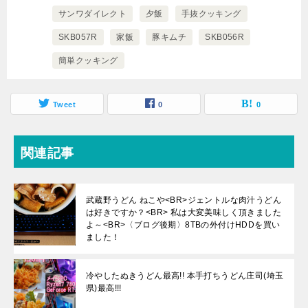
サンワダイレクト
夕飯
手抜クッキング
SKB057R
家飯
豚キムチ
SKB056R
簡単クッキング
Tweet
0
0
関連記事
武蔵野うどん ねこや<BR>ジェントルな肉汁うどん
は好きですか？<BR> 私は大変美味しく頂きました
よ～<BR>〈ブログ後期〉8TBの外付けHDDを買い
ました！
冷やしたぬきうどん最高!! 本手打ちうどん庄司(埼玉
県)最高!!!