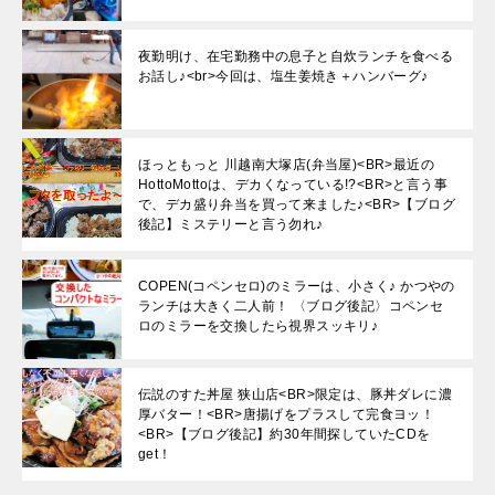
夜勤明け、在宅勤務中の息子と自炊ランチを食べる
お話し♪<br>今回は、塩生姜焼き＋ハンバーグ♪
ほっともっと 川越南大塚店(弁当屋)<BR>最近の
HottoMottoは、デカくなっている!?<BR>と言う事
で、デカ盛り弁当を買って来ました♪<BR>【ブログ
後記】ミステリーと言う勿れ♪
COPEN(コペンセロ)のミラーは、小さく♪ かつやの
ランチは大きく二人前！ 〈ブログ後記〉コペンセ
ロのミラーを交換したら視界スッキリ♪
伝説のすた丼屋 狭山店<BR>限定は、豚丼ダレに濃
厚バター！<BR>唐揚げをプラスして完食ヨッ！
<BR>【ブログ後記】約30年間探していたCDを
get！