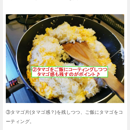
③タマゴ片(タマゴ感？)を残しつつ、ご飯にタマゴをコ
ーティング。