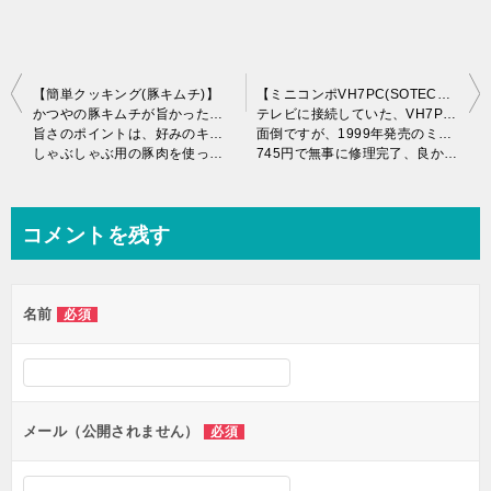
投
【簡単クッキング(豚キムチ)】
【ミニコンポVH7PC(SOTEC、KENWOOD)て、知ってますか？】
かつやの豚キムチが旨かったので、私も作って見ました！
テレビに接続していた、VH7PCの音がプツプツと途切れる!?
稿
旨さのポイントは、好みのキムチ選びか!?
面倒ですが、1999年発売のミニコンポVH7PCをプチ修理♪
しゃぶしゃぶ用の豚肉を使って、旨いの作れました～♪
745円で無事に修理完了、良かったよ～♪
ナ
ビ
ゲ
コメントを残す
ー
シ
名前
必須
ョ
ン
メール（公開されません）
必須