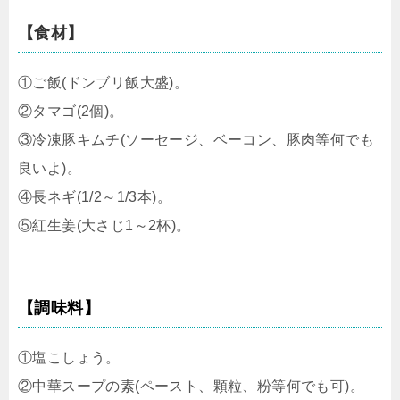
【食材】
①ご飯(ドンブリ飯大盛)。
②タマゴ(2個)。
③冷凍豚キムチ(ソーセージ、ベーコン、豚肉等何でも
良いよ)。
④長ネギ(1/2～1/3本)。
⑤紅生姜(大さじ1～2杯)。
【調味料】
①塩こしょう。
②中華スープの素(ペースト、顆粒、粉等何でも可)。