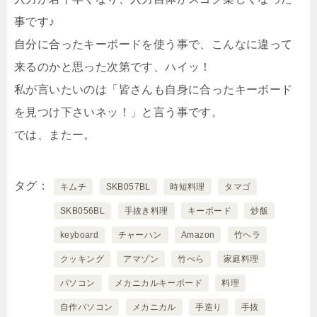
事です♪
自分に合ったキーボードを使う事で、こんなに違って
来るのかと思った次第です、ハイッ！
私が言いたいのは「皆さんも自身に合ったキーボード
を見つけ下さいネッ！」と言う事です。
では、またー。
タグ
キムチ
SKB057BL
時短料理
タマゴ
SKB056BL
手抜き料理
キーボード
炒飯
keyboard
チャーハン
Amazon
竹ヘラ
クッキング
アマゾン
竹べら
家庭料理
パソコン
メカニカルキーボード
料理
自作パソコン
メカニカル
手造り
手抜