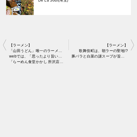
De La Soul(埼玉)
投
【ラーメン】
【ラーメン】
「山田うどん」唯一のラーメン専門店！
歌舞伎町は、朝ラーの聖地!?
稿
webでは、「思ったより旨い！」が連発中w
豚バラと白菜の謎スープが旨い「どうとんぼり神座 新宿店」♪
「らーめん食堂かかし 所沢店」へ実食して来ました～♪
ナ
ビ
ゲ
ー
シ
ョ
ン