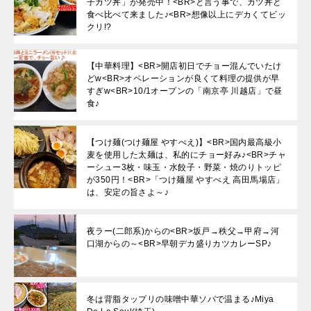
子カツ丼」が発売中！<BR>と言う事で、カツ丼と
食べ比べて来ました♪<BR>想像以上にデカくてビッ
クリ!?
【中華料理】<BR>開店初日でチョー混んでいたけ
どw<BR>オペレーションが良くて料理の提供が早
すぎw<BR>10/1オープンの「南京亭 川越店」で昼
食♪
【つけ麺(つけ麺屋 やすべえ)】<BR>国内最高級小
麦を使用した太麺は、私的にチョー好み♪<BR>チャ
ーシュー3枚・味玉・水餃子・野菜・焼のりトッピ
が350円！<BR>「つけ麺屋 やすべえ 高田馬場店」
は、安定の旨さよ～♪
夜ラー(二郎系)からの<BR>坂戸→秩父→甲府→河
口湖からの～<BR>早朝デカ盛りカツカレーSP♪
冬は背脂タップリの味噌中華ソバで温まる♪Miya