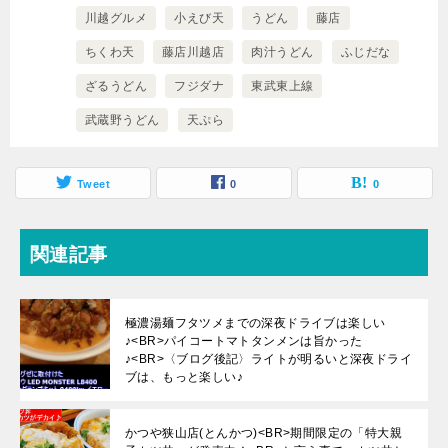
川越グルメ
小えび天
うどん
藤店
ちくわ天
藤店川越店
肉汁うどん
ふじだな
ざるうどん
フジダナ
東武東上線
武蔵野うどん
天ぷら
Tweet
0
0
関連記事
極濃湯麺フタツメまでの深夜ドライブは楽しい
♪<BR>パイコートマトタンメンは旨かった
♪<BR>〈ブログ後記〉ライトが明るいと深夜ドライ
ブは、もっと楽しい♪
かつや狭山店(とんかつ)<BR>期間限定の「特大親