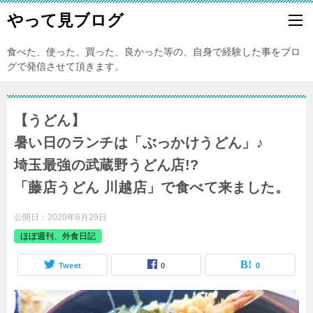
やって見ブログ
食べた、使った、買った、良かった等の、自身で経験した事をブロ
グで発信させて頂きます。
【うどん】
暑い日のランチは「ぶっかけうどん」♪
埼玉最強の武蔵野うどん店!?
「藤店うどん 川越店」で食べて来ました。
公開日：
2020年6月29日
ほぼ週刊、外食日記
Tweet
0
0