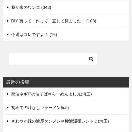
我が家のワンコ (343)
DIY 買って・作って・直して見ました！ (108)
今週はコレですよ！ (16)
最近の投稿
辣油ネギ!?の油そば⇒らーめんよし丸(埼玉)
初めての汁なし⇒ラーメン豚山
さわやか緑の濃厚タンメン⇒極濃湯麺シントミ(埼玉)