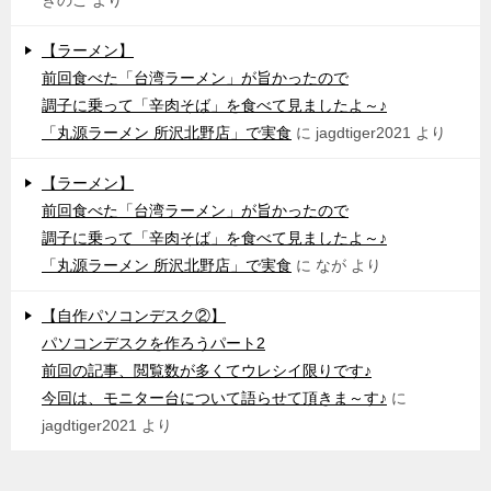
きのこ
より
【ラーメン】
前回食べた「台湾ラーメン」が旨かったので
調子に乗って「辛肉そば」を食べて見ましたよ～♪
「丸源ラーメン 所沢北野店」で実食
に
jagdtiger2021
より
【ラーメン】
前回食べた「台湾ラーメン」が旨かったので
調子に乗って「辛肉そば」を食べて見ましたよ～♪
「丸源ラーメン 所沢北野店」で実食
に
なが
より
【自作パソコンデスク②】
パソコンデスクを作ろうパート2
前回の記事、閲覧数が多くてウレシイ限りです♪
今回は、モニター台について語らせて頂きま～す♪
に
jagdtiger2021
より