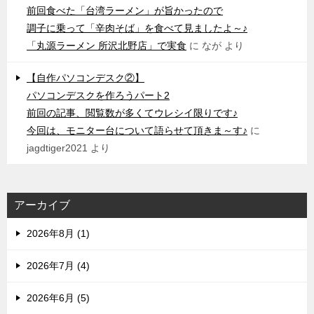
前回食べた「台湾ラーメン」が旨かったので
調子に乗って「辛肉そば」を食べて見ましたよ～♪
「丸源ラーメン 所沢北野店」で実食
に
なが
より
【自作パソコンデスク②】
パソコンデスクを作ろうパート2
前回の記事、閲覧数が多くてウレシイ限りです♪
今回は、モニター台について語らせて頂きま～す♪
に
jagdtiger2021
より
アーカイブ
2026年8月 (1)
2026年7月 (4)
2026年6月 (5)