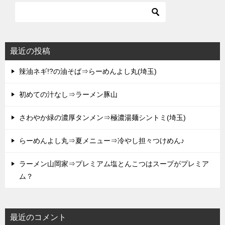
最近の投稿
辣油ネギ!?の油そば⇒らーめんよし丸(埼玉)
初めての汁なし⇒ラーメン豚山
さわやか緑の濃厚タンメン⇒極濃湯麺シントミ(埼玉)
らーめんよし丸⇒夏メニュー⇒冷やし担々つけめん♪
ラーメン山岡家⇒プレミアム塩とんこつはスープがプレミア
ム？
最近のコメント