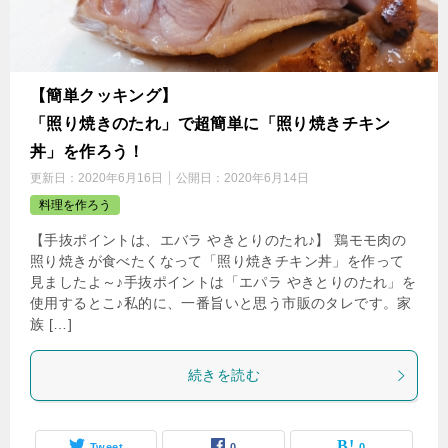
【簡単クッキング】
「照り焼きのたれ」で超簡単に「照り焼きチキン
丼」を作ろう！
更新日：
2020年6月16日
公開日：
2020年6月14日
料理を作ろう
【手抜ポイントは、エバラ やきとりのたれ♪】 鶏モモ肉の
照り焼きが食べたくなって「照り焼きチキン丼」を作って
見ましたよ～♪手抜ポイントは「エパラ やきとりのたれ」を
使用するとこ♪私的に、一番旨いと思う市販のタレです。家
族 […]
続きを読む
Tweet
0
0