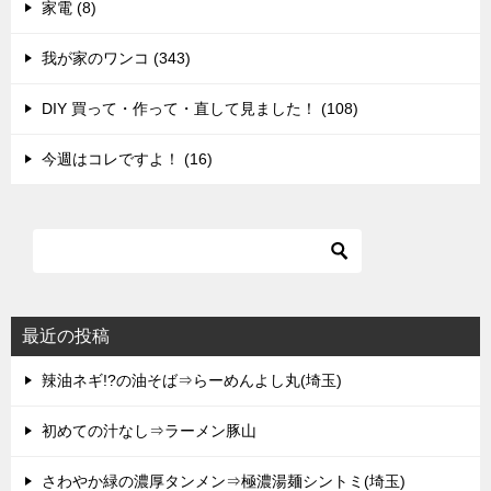
家電 (8)
我が家のワンコ (343)
DIY 買って・作って・直して見ました！ (108)
今週はコレですよ！ (16)
最近の投稿
辣油ネギ!?の油そば⇒らーめんよし丸(埼玉)
初めての汁なし⇒ラーメン豚山
さわやか緑の濃厚タンメン⇒極濃湯麺シントミ(埼玉)