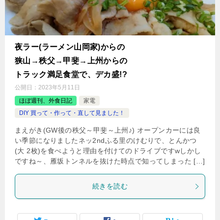
夜ラー(ラーメン山岡家)からの
狭山→秩父→甲斐→上州からの
トラック満足食堂で、デカ盛!?
公開日：
2023年5月11日
ほぼ週刊、外食日記
家電
DIY 買って・作って・直して見ました！
まえがき(GW後の秩父～甲斐～上州♪) オープンカーには良
い季節になりましたネッ2ndふる里のけむりで、とんかつ
(大 2枚)を食べようと理由を付けてのドライブですwしかし
ですね～、雁坂トンネルを抜けた時点で知ってしまった […]
続きを読む