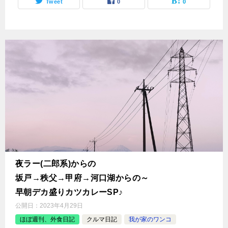
Tweet
0
0
夜ラー(二郎系)からの
坂戸→秩父→甲府→河口湖からの～
早朝デカ盛りカツカレーSP♪
公開日：
2023年4月29日
ほぼ週刊、外食日記
クルマ日記
我が家のワンコ