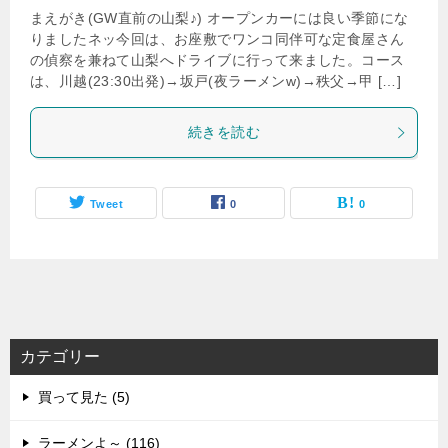
まえがき(GW直前の山梨♪) オープンカーには良い季節にな
りましたネッ今回は、お座敷でワンコ同伴可な定食屋さん
の偵察を兼ねて山梨へドライブに行って来ました。コース
は、川越(23:30出発)→坂戸(夜ラーメンw)→秩父→甲 […]
続きを読む
Tweet
0
0
カテゴリー
買って見た (5)
ラーメンよ～ (116)