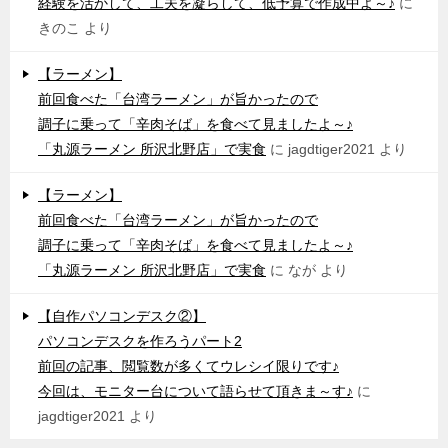
経験を活かして、工夫を凝らして、低予算で作成中よ～♪
に
きのこ
より
【ラーメン】
前回食べた「台湾ラーメン」が旨かったので
調子に乗って「辛肉そば」を食べて見ましたよ～♪
「丸源ラーメン 所沢北野店」で実食
に
jagdtiger2021
より
【ラーメン】
前回食べた「台湾ラーメン」が旨かったので
調子に乗って「辛肉そば」を食べて見ましたよ～♪
「丸源ラーメン 所沢北野店」で実食
に
なが
より
【自作パソコンデスク②】
パソコンデスクを作ろうパート2
前回の記事、閲覧数が多くてウレシイ限りです♪
今回は、モニター台について語らせて頂きま～す♪
に
jagdtiger2021
より