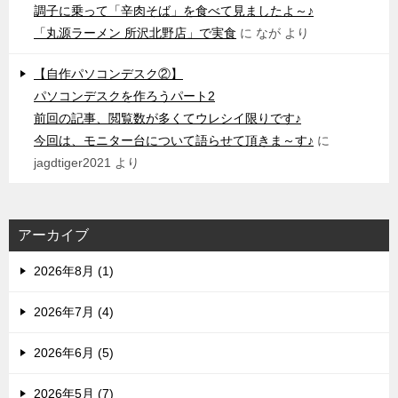
調子に乗って「辛肉そば」を食べて見ましたよ～♪
「丸源ラーメン 所沢北野店」で実食
に
なが
より
【自作パソコンデスク②】
パソコンデスクを作ろうパート2
前回の記事、閲覧数が多くてウレシイ限りです♪
今回は、モニター台について語らせて頂きま～す♪
に
jagdtiger2021
より
アーカイブ
2026年8月 (1)
2026年7月 (4)
2026年6月 (5)
2026年5月 (7)