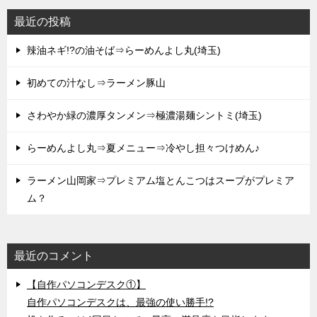
最近の投稿
辣油ネギ!?の油そば⇒らーめんよし丸(埼玉)
初めての汁なし⇒ラーメン豚山
さわやか緑の濃厚タンメン⇒極濃湯麺シントミ(埼玉)
らーめんよし丸⇒夏メニュー⇒冷やし担々つけめん♪
ラーメン山岡家⇒プレミアム塩とんこつはスープがプレミア
ム？
最近のコメント
【自作パソコンデスク①】
自作パソコンデスクは、最強の使い勝手!?