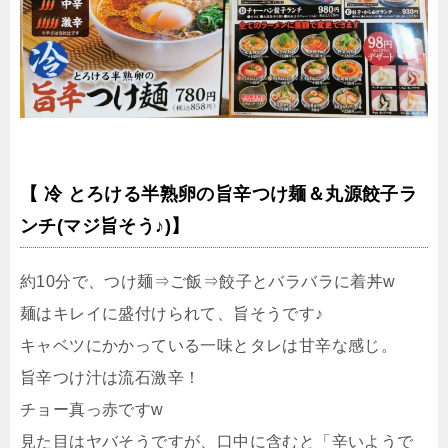
【 冷 とろける半熟卵の旨辛つけ麺＆丸源餃子ラ
ンチ(マジ旨そう♪)】
約10分で、つけ麺⇒ご飯⇒餃子とバラバラに着丼w
麺はキレイに盛付けられて、旨そうです♪
キャベツにかかっている一味とタレは甘辛な感じ。
旨辛つけ汁は流石激辛！
チョー真っ赤ですw
見た目はヤバそうですが、口中に含むと「辛いようで