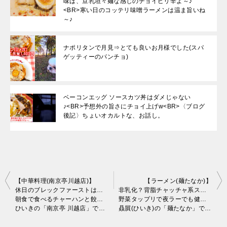
味は、豆乳坦々麺な感じのチョイピリ辛よ～♪
<BR>寒い日のコッテリ味噌ラーメンは温ま旨いね
～♪
ナポリタンで月見⇒とても良いお月様でした(スパ
ゲッティーのパンチョ)
ベーコンエッグ ソースカツ丼はダメじゃない
♪<BR>予想外の旨さにチョイ上げw<BR>〈ブログ
後記〉ちょいオカルトな、お話し。
投
【中華料理(南京亭川越店)】
【ラーメン(麺たなか)】
休日のブレックファーストは、南京亭で朝チューw
非乳化？背脂チャッチャ系スープの二郎インスパイア
稿
朝食で食べるチャーハンと餃子はサイコーか？
野菜タップリで夜ラーでも健康的!?
ひいきの「南京亭 川越店」で、早朝から腹パン♪
贔屓(ひいき)の「麺たなか」で、夜も二郎だぜ！
ナ