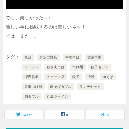
でも、楽しかった～♪
新しい事に挑戦するのは楽しいネッ！
では、またー。
タグ
丸源
所沢北野店
中華そば
営業再開
ラーメン
ねぎ肉そば
つけ麺
餃子セット
深夜営業
チェーン店
餃子
冷麺
肉そば
旨辛つけ麺
肉そばダブル
ランチセット
肉ダブル
丸源ラーメン
Tweet
0
0