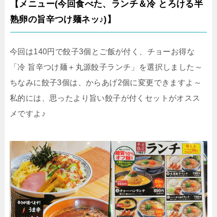
【メニュー(今回食べた、ランチ＆冷 とろける半
熟卵の旨辛つけ麺ネッ♪)】
今回は140円で餃子3個とご飯が付く、チョーお得な
「冷 旨辛つけ麺＋丸源餃子ランチ」を選択しました～
ちなみに餃子3個は、からあげ2個に変更できますよ～
私的には、思ったより旨い餃子が付くセットがオスス
メですよ♪