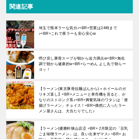
関連記事
埼玉で熊本ラーな気分♪<BR>営業は24時まで
♪<BR>これで夜ラーも安心安心w
呼び戻し豚骨スープが朝から迫力満点w<BR>無化
調で朝から健康的w<BR>らーめん よし丸で朝らー
ヨッ！
【ラーメン(東京豚骨拉麺ばんから)＋ホイールのガ
リキズ直し】<BR>メニューと券売機を見ると、か
なりのストロング系♪<BR>興奮気味のワタシは「唐
揚げラーメン」チョイス！<BR>偶然に入ったラー
メン屋さんは、大当たりでした♪
【ラーメン(優勝軒狭山店)】<BR> 2月限定の「豆乳
ごま味噌ラーメン」は、良い出来ザマス♪ <BR> お