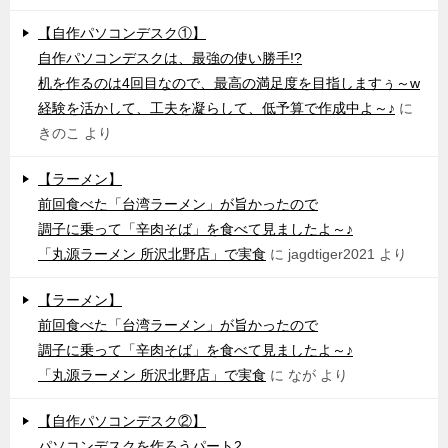
【自作パソコンデスク①】
自作パソコンデスクは、最強の使い勝手!?
机を作るのは4回目なので、最高の満足度を目指しますぅ～w
経験を活かして、工夫を凝らして、低予算で作成中よ～♪
に
きのこ
より
【ラーメン】
前回食べた「台湾ラーメン」が旨かったので
調子に乗って「辛肉そば」を食べて見ましたよ～♪
「丸源ラーメン 所沢北野店」で実食
に
jagdtiger2021
より
【ラーメン】
前回食べた「台湾ラーメン」が旨かったので
調子に乗って「辛肉そば」を食べて見ましたよ～♪
「丸源ラーメン 所沢北野店」で実食
に
なが
より
【自作パソコンデスク②】
パソコンデスクを作ろうパート2