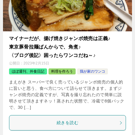
マイナーだが、揚げ焼きジャンボ焼売は正義♪
東京豚骨拉麺ばんからで、角煮♪
〈ブログ後記〉困ったらワンコだね～♪
公開日：
2023年2月15日
ほぼ週刊、外食日記
料理を作ろう
我が家のワンコ
まえがき スーパーで良く売っているジャンボ焼売の個人的
に旨いと思う、食べ方について語らせて頂きます。まずジ
ャンボ焼売の定義ですが、写真を撮り忘れたので簡単に説
明させて頂きますネッ！蒸された状態で、冷蔵で8個パック
で、30 […]
続きを読む