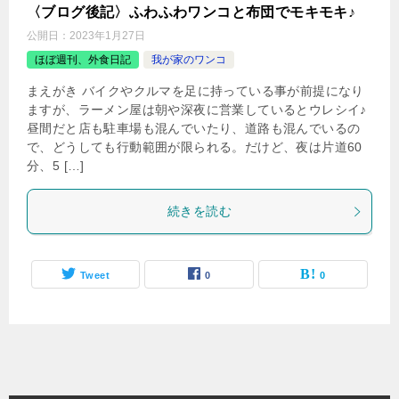
〈ブログ後記〉ふわふわワンコと布団でモキモキ♪
公開日：
2023年1月27日
ほぼ週刊、外食日記
我が家のワンコ
まえがき バイクやクルマを足に持っている事が前提になり
ますが、ラーメン屋は朝や深夜に営業しているとウレシイ♪
昼間だと店も駐車場も混んでいたり、道路も混んでいるの
で、どうしても行動範囲が限られる。だけど、夜は片道60
分、5 […]
続きを読む
Tweet
0
0