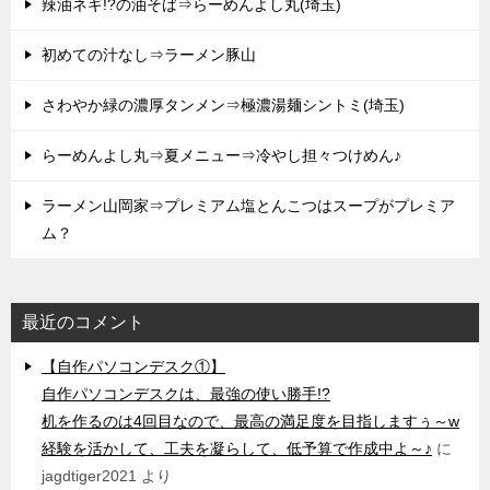
辣油ネギ!?の油そば⇒らーめんよし丸(埼玉)
初めての汁なし⇒ラーメン豚山
さわやか緑の濃厚タンメン⇒極濃湯麺シントミ(埼玉)
らーめんよし丸⇒夏メニュー⇒冷やし担々つけめん♪
ラーメン山岡家⇒プレミアム塩とんこつはスープがプレミア
ム？
最近のコメント
【自作パソコンデスク①】
自作パソコンデスクは、最強の使い勝手!?
机を作るのは4回目なので、最高の満足度を目指しますぅ～w
経験を活かして、工夫を凝らして、低予算で作成中よ～♪
に
jagdtiger2021
より