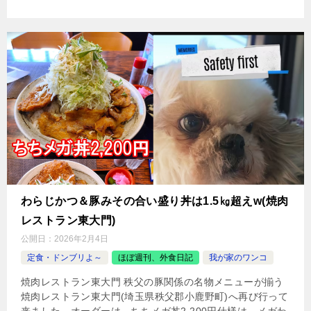
わらじかつ＆豚みその合い盛り丼は1.5㎏超えw(焼肉
レストラン東大門)
公開日：
2026年2月4日
定食・ドンブリよ～
ほぼ週刊、外食日記
我が家のワンコ
焼肉レストラン東大門 秩父の豚関係の名物メニューが揃う
焼肉レストラン東大門(埼玉県秩父郡小鹿野町)へ再び行って