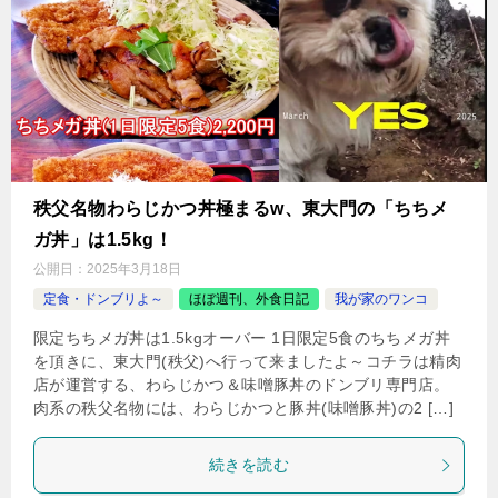
秩父名物わらじかつ丼極まるw、東大門の「ちちメ
ガ丼」は1.5kg！
公開日：
2025年3月18日
定食・ドンブリよ～
ほぼ週刊、外食日記
我が家のワンコ
限定ちちメガ丼は1.5kgオーバー 1日限定5食のちちメガ丼
を頂きに、東大門(秩父)へ行って来ましたよ～コチラは精肉
店が運営する、わらじかつ＆味噌豚丼のドンブリ専門店。
肉系の秩父名物には、わらじかつと豚丼(味噌豚丼)の2 […]
続きを読む