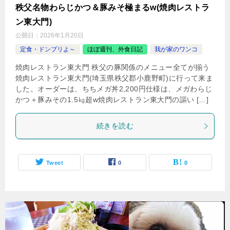
秩父名物わらじかつ＆豚みそ極まるw(焼肉レストラ
ン東大門)
公開日：
2026年1月20日
定食・ドンブリよ～
ほぼ週刊、外食日記
我が家のワンコ
焼肉レストラン東大門 秩父の豚関係のメニュー全てが揃う
焼肉レストラン東大門(埼玉県秩父郡小鹿野町)に行って来ま
した。オーダーは、ちちメガ丼2,200円仕様は、メガわらじ
かつ＋豚みその1.5㎏超w焼肉レストラン東大門の謳い […]
続きを読む
Tweet
0
0