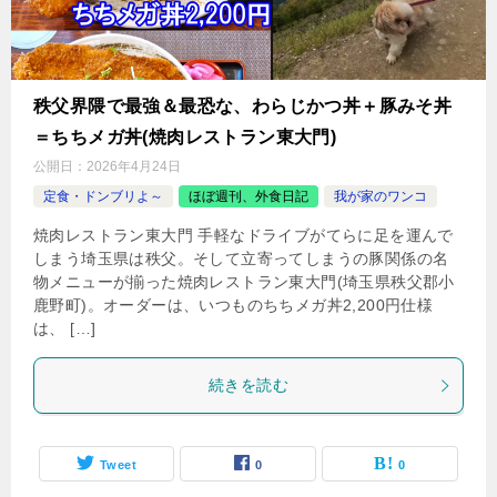
秩父界隈で最強＆最恐な、わらじかつ丼＋豚みそ丼
＝ちちメガ丼(焼肉レストラン東大門)
公開日：
2026年4月24日
定食・ドンブリよ～
ほぼ週刊、外食日記
我が家のワンコ
焼肉レストラン東大門 手軽なドライブがてらに足を運んで
しまう埼玉県は秩父。そして立寄ってしまうの豚関係の名
物メニューが揃った焼肉レストラン東大門(埼玉県秩父郡小
鹿野町)。オーダーは、いつものちちメガ丼2,200円仕様
は、 […]
続きを読む
Tweet
0
0