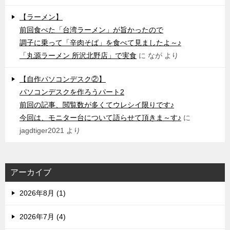
【ラーメン】
前回食べた「台湾ラーメン」が旨かったので
調子に乗って「辛肉そば」を食べて見ましたよ～♪
「丸源ラーメン 所沢北野店」で実食
に
なが
より
【自作パソコンデスク②】
パソコンデスクを作ろうパート2
前回の記事、閲覧数が多くてウレシイ限りです♪
今回は、モニター台について語らせて頂きま～す♪
に
jagdtiger2021
より
アーカイブ
2026年8月 (1)
2026年7月 (4)