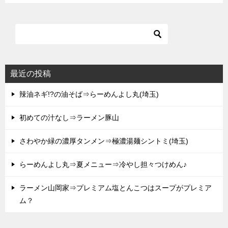
最近の投稿
辣油ネギ!?の油そば⇒らーめんよし丸(埼玉)
初めての汁なし⇒ラーメン豚山
さわやか緑の濃厚タンメン⇒極濃湯麺シントミ(埼玉)
らーめんよし丸⇒夏メニュー⇒冷やし担々つけめん♪
ラーメン山岡家⇒プレミアム塩とんこつはスープがプレミア
ム？