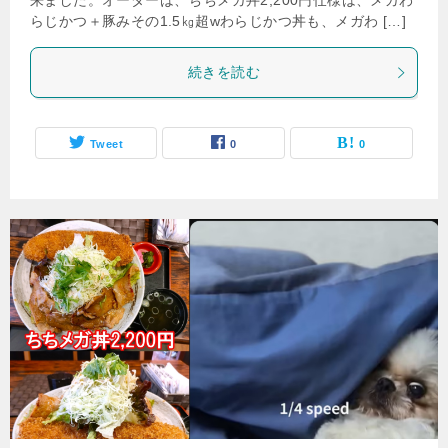
来ました。オーダーは、ちちメガ丼2,200円仕様は、メガわ
らじかつ＋豚みその1.5㎏超wわらじかつ丼も、メガわ […]
続きを読む
Tweet
0
0