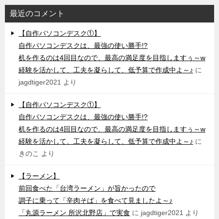
最近のコメント
【自作パソコンデスク①】
自作パソコンデスクは、最強の使い勝手!?
机を作るのは4回目なので、最高の満足度を目指しますぅ～w
経験を活かして、工夫を凝らして、低予算で作成中よ～♪
に
jagdtiger2021
より
【自作パソコンデスク①】
自作パソコンデスクは、最強の使い勝手!?
机を作るのは4回目なので、最高の満足度を目指しますぅ～w
経験を活かして、工夫を凝らして、低予算で作成中よ～♪
に
きのこ
より
【ラーメン】
前回食べた「台湾ラーメン」が旨かったので
調子に乗って「辛肉そば」を食べて見ましたよ～♪
「丸源ラーメン 所沢北野店」で実食
に
jagdtiger2021
より