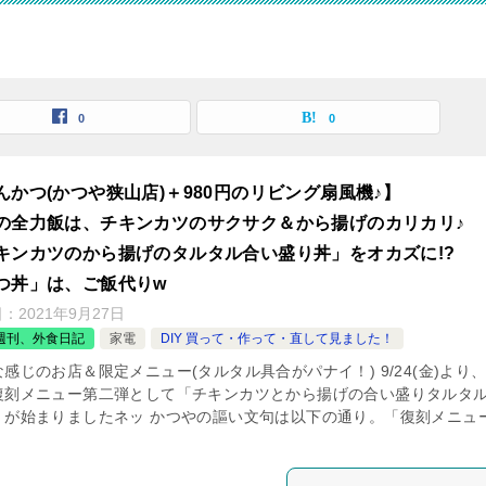
0
0
んかつ(かつや狭山店)＋980円のリビング扇風機♪】
の全力飯は、チキンカツのサクサク＆から揚げのカリカリ♪
キンカツのから揚げのタルタル合い盛り丼」をオカズに!?
つ丼」は、ご飯代りw
日：
2021年9月27日
週刊、外食日記
家電
DIY 買って・作って・直して見ました！
感じのお店＆限定メニュー(タルタル具合がパナイ！) 9/24(金)より
復刻メニュー第二弾として「チキンカツとから揚げの合い盛りタルタ
」が始まりましたネッ かつやの謳い文句は以下の通り。「復刻メニュ