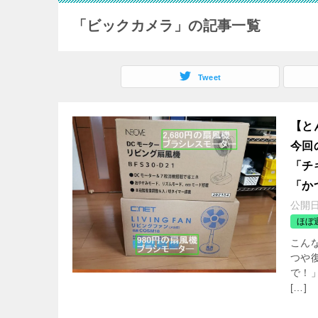
「ビックカメラ」の記事一覧
Tweet
【と
今回
「チ
「か
公開
ほぼ
こんな
つや
で！
[…]