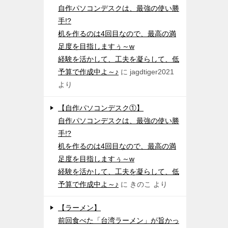
自作パソコンデスクは、最強の使い勝
手!?
机を作るのは4回目なので、最高の満
足度を目指しますぅ～w
経験を活かして、工夫を凝らして、低
予算で作成中よ～♪
に
jagdtiger2021
より
【自作パソコンデスク①】
自作パソコンデスクは、最強の使い勝
手!?
机を作るのは4回目なので、最高の満
足度を目指しますぅ～w
経験を活かして、工夫を凝らして、低
予算で作成中よ～♪
に
きのこ
より
【ラーメン】
前回食べた「台湾ラーメン」が旨かっ