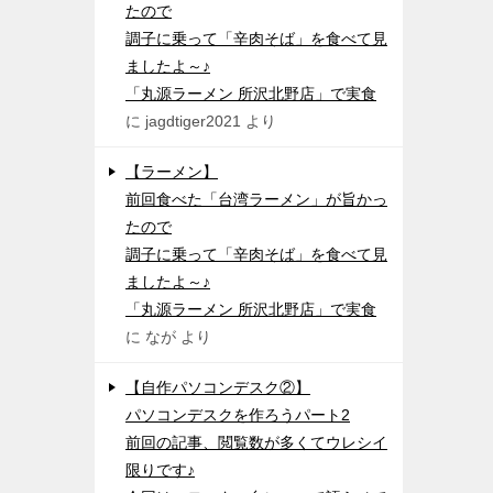
たので
調子に乗って「辛肉そば」を食べて見
ましたよ～♪
「丸源ラーメン 所沢北野店」で実食
に
jagdtiger2021
より
【ラーメン】
前回食べた「台湾ラーメン」が旨かっ
たので
調子に乗って「辛肉そば」を食べて見
ましたよ～♪
「丸源ラーメン 所沢北野店」で実食
に
なが
より
【自作パソコンデスク②】
パソコンデスクを作ろうパート2
前回の記事、閲覧数が多くてウレシイ
限りです♪