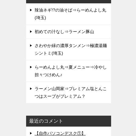
辣油ネギ!?の油そば⇒らーめんよし丸
(埼玉)
初めての汁なし⇒ラーメン豚山
さわやか緑の濃厚タンメン⇒極濃湯麺
シントミ(埼玉)
らーめんよし丸⇒夏メニュー⇒冷やし
担々つけめん♪
ラーメン山岡家⇒プレミアム塩とんこ
つはスープがプレミアム？
最近のコメント
【自作パソコンデスク①】