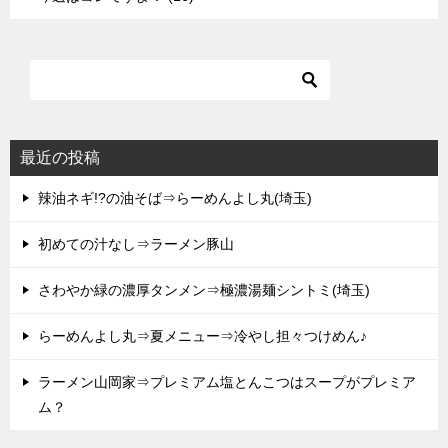
最近の投稿
辣油ネギ!?の油そば⇒らーめんよし丸(埼玉)
初めての汁なし⇒ラーメン豚山
さわやか緑の濃厚タンメン⇒極濃湯麺シントミ(埼玉)
らーめんよし丸⇒夏メニュー⇒冷やし担々つけめん♪
ラーメン山岡家⇒プレミアム塩とんこつはスープがプレミア
ム？