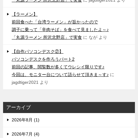
「丸源ラーメン 所沢北野店」で実食
に
jagdtiger2021
より
【ラーメン】
前回食べた「台湾ラーメン」が旨かったので
調子に乗って「辛肉そば」を食べて見ましたよ～♪
「丸源ラーメン 所沢北野店」で実食
に
なが
より
【自作パソコンデスク②】
パソコンデスクを作ろうパート2
前回の記事、閲覧数が多くてウレシイ限りです♪
今回は、モニター台について語らせて頂きま～す♪
に
jagdtiger2021
より
アーカイブ
2026年8月 (1)
2026年7月 (4)