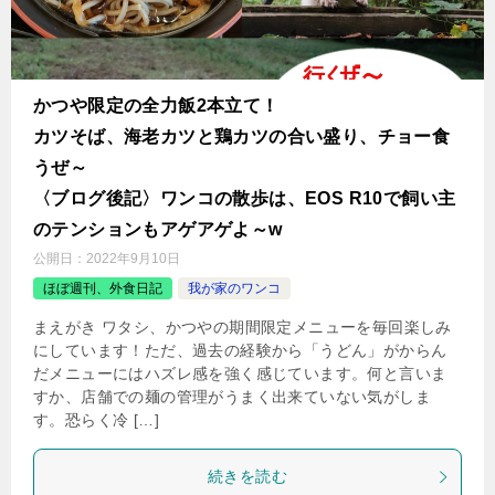
かつや限定の全力飯2本立て！
カツそば、海老カツと鶏カツの合い盛り、チョー食
うぜ～
〈ブログ後記〉ワンコの散歩は、EOS R10で飼い主
のテンションもアゲアゲよ～w
公開日：
2022年9月10日
ほぼ週刊、外食日記
我が家のワンコ
まえがき ワタシ、かつやの期間限定メニューを毎回楽しみ
にしています！ただ、過去の経験から「うどん」がからん
だメニューにはハズレ感を強く感じています。何と言いま
すか、店舗での麺の管理がうまく出来ていない気がしま
す。恐らく冷 […]
続きを読む