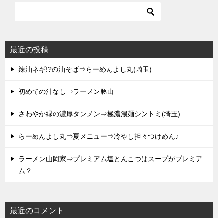
最近の投稿
辣油ネギ!?の油そば⇒らーめんよし丸(埼玉)
初めての汁なし⇒ラーメン豚山
さわやか緑の濃厚タンメン⇒極濃湯麺シントミ(埼玉)
らーめんよし丸⇒夏メニュー⇒冷やし担々つけめん♪
ラーメン山岡家⇒プレミアム塩とんこつはスープがプレミア
ム？
最近のコメント