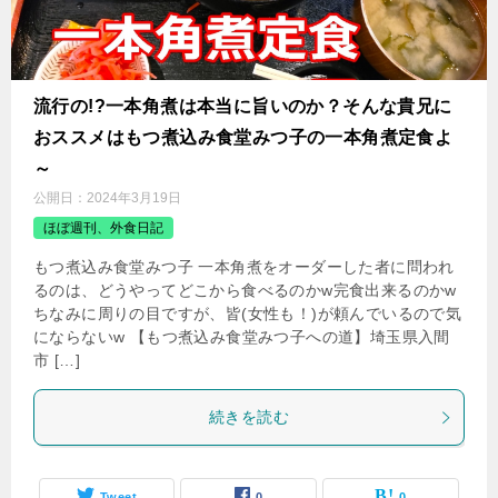
流行の!?一本角煮は本当に旨いのか？そんな貴兄に
おススメはもつ煮込み食堂みつ子の一本角煮定食よ
～
公開日：
2024年3月19日
ほぼ週刊、外食日記
もつ煮込み食堂みつ子 一本角煮をオーダーした者に問われ
るのは、どうやってどこから食べるのかw完食出来るのかw
ちなみに周りの目ですが、皆(女性も！)が頼んでいるので気
にならないw 【もつ煮込み食堂みつ子への道】埼玉県入間
市 […]
続きを読む
Tweet
0
0