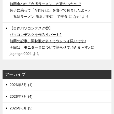
前回食べた「台湾ラーメン」が旨かったので
調子に乗って「辛肉そば」を食べて見ましたよ～♪
「丸源ラーメン 所沢北野店」で実食
に
なが
より
【自作パソコンデスク②】
パソコンデスクを作ろうパート2
前回の記事、閲覧数が多くてウレシイ限りです♪
今回は、モニター台について語らせて頂きま～す♪
に
jagdtiger2021
より
アーカイブ
2026年8月 (1)
2026年7月 (4)
2026年6月 (5)