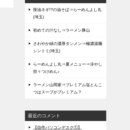
辣油ネギ!?の油そば⇒らーめんよし丸
(埼玉)
初めての汁なし⇒ラーメン豚山
さわやか緑の濃厚タンメン⇒極濃湯麺
シントミ(埼玉)
らーめんよし丸⇒夏メニュー⇒冷やし
担々つけめん♪
ラーメン山岡家⇒プレミアム塩とんこ
つはスープがプレミアム？
最近のコメント
【自作パソコンデスク①】