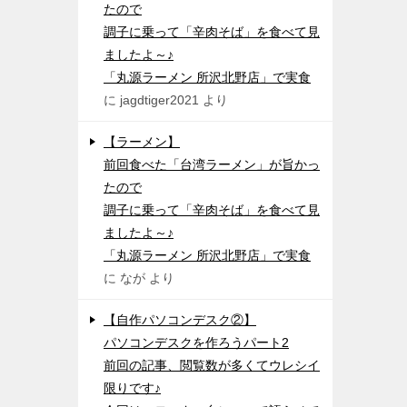
たので
調子に乗って「辛肉そば」を食べて見
ましたよ～♪
「丸源ラーメン 所沢北野店」で実食
に
jagdtiger2021
より
【ラーメン】
前回食べた「台湾ラーメン」が旨かっ
たので
調子に乗って「辛肉そば」を食べて見
ましたよ～♪
「丸源ラーメン 所沢北野店」で実食
に
なが
より
【自作パソコンデスク②】
パソコンデスクを作ろうパート2
前回の記事、閲覧数が多くてウレシイ
限りです♪