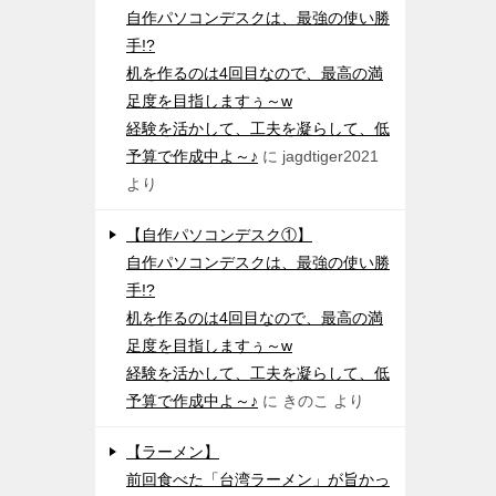
自作パソコンデスクは、最強の使い勝
手!?
机を作るのは4回目なので、最高の満
足度を目指しますぅ～w
経験を活かして、工夫を凝らして、低
予算で作成中よ～♪
に
jagdtiger2021
より
【自作パソコンデスク①】
自作パソコンデスクは、最強の使い勝
手!?
机を作るのは4回目なので、最高の満
足度を目指しますぅ～w
経験を活かして、工夫を凝らして、低
予算で作成中よ～♪
に
きのこ
より
【ラーメン】
前回食べた「台湾ラーメン」が旨かっ