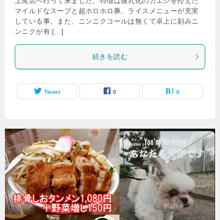
上尾店へ行って来ました。特徴は微乳化のカエシを控えた
マイルドなスープと超ホロホロ豚、ライスメニューが充実
している事。また、ニンニクコールは無くて卓上に刻みニ
ンニクが有 […]
続きを読む
Tweet
0
0