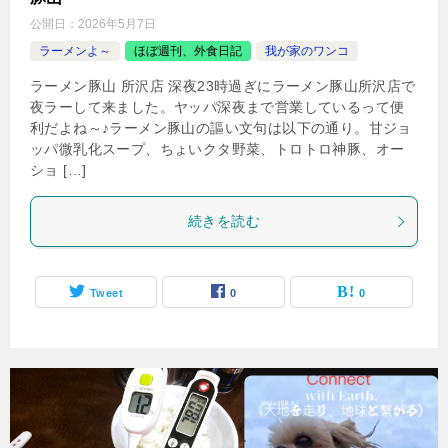
公開日：
2026年5月7日
ラーメンよ～
ほぼ週刊、外食日記
我が家のワンコ
ラーメン豚山 所沢店 深夜23時過ぎにラーメン豚山所沢店で
夜ラーして来ました。ヤッパ深夜まで営業しているって便
利だよね～♪ラーメン豚山の謳い文句は以下の通り。甘ジョ
ッパ微乳化スープ、ちょいクタ野菜、トロトロ神豚、オー
ショ […]
続きを読む
Tweet
0
0