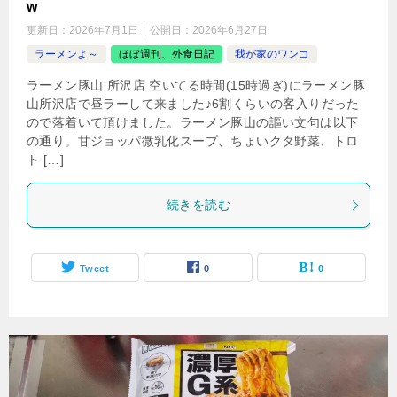
w
更新日：
2026年7月1日
公開日：
2026年6月27日
ラーメンよ～
ほぼ週刊、外食日記
我が家のワンコ
ラーメン豚山 所沢店 空いてる時間(15時過ぎ)にラーメン豚
山所沢店で昼ラーして来ました♪6割くらいの客入りだった
ので落着いて頂けました。ラーメン豚山の謳い文句は以下
の通り。甘ジョッパ微乳化スープ、ちょいクタ野菜、トロ
ト […]
続きを読む
Tweet
0
0