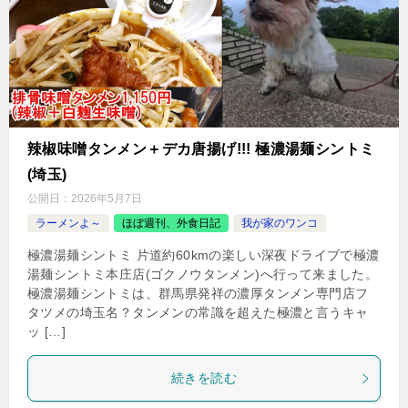
辣椒味噌タンメン＋デカ唐揚げ!!! 極濃湯麺シントミ
(埼玉)
公開日：
2026年5月7日
ラーメンよ～
ほぼ週刊、外食日記
我が家のワンコ
極濃湯麺シントミ 片道約60kmの楽しい深夜ドライブで極濃
湯麺シントミ本庄店(ゴクノウタンメン)へ行って来ました。
極濃湯麺シントミは、群馬県発祥の濃厚タンメン専門店フ
タツメの埼玉名？タンメンの常識を超えた極濃と言うキャ
ッ […]
続きを読む