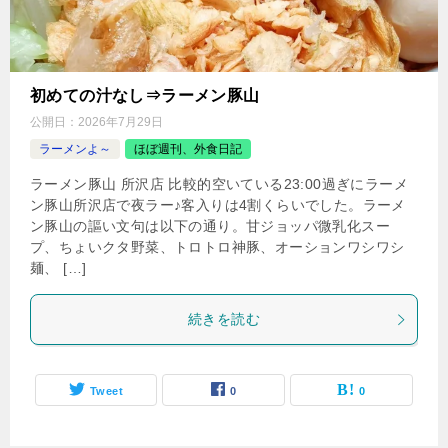
初めての汁なし⇒ラーメン豚山
公開日：
2026年7月29日
ラーメンよ～
ほぼ週刊、外食日記
ラーメン豚山 所沢店 比較的空いている23:00過ぎにラーメ
ン豚山所沢店で夜ラー♪客入りは4割くらいでした。ラーメ
ン豚山の謳い文句は以下の通り。甘ジョッパ微乳化スー
プ、ちょいクタ野菜、トロトロ神豚、オーションワシワシ
麺、 […]
続きを読む
Tweet
0
0