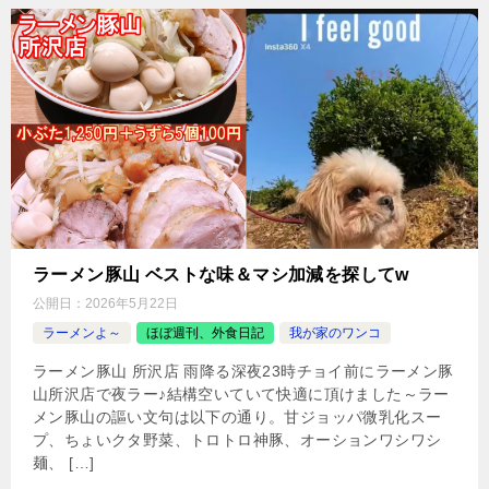
ラーメン豚山 ベストな味＆マシ加減を探してw
公開日：
2026年5月22日
ラーメンよ～
ほぼ週刊、外食日記
我が家のワンコ
ラーメン豚山 所沢店 雨降る深夜23時チョイ前にラーメン豚
山所沢店で夜ラー♪結構空いていて快適に頂けました～ラー
メン豚山の謳い文句は以下の通り。甘ジョッパ微乳化スー
プ、ちょいクタ野菜、トロトロ神豚、オーションワシワシ
麺、 […]