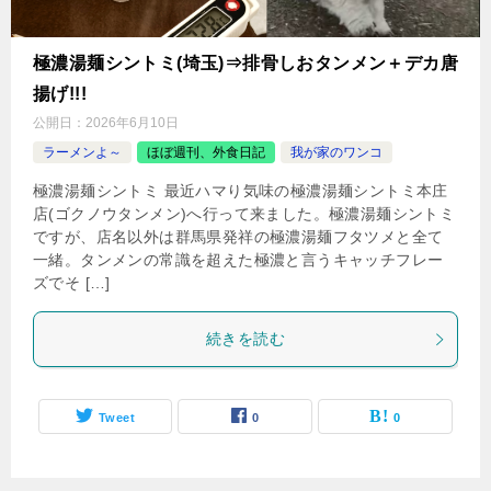
極濃湯麺シントミ(埼玉)⇒排骨しおタンメン＋デカ唐
揚げ!!!
公開日：
2026年6月10日
ラーメンよ～
ほぼ週刊、外食日記
我が家のワンコ
極濃湯麺シントミ 最近ハマり気味の極濃湯麺シントミ本庄
店(ゴクノウタンメン)へ行って来ました。極濃湯麺シントミ
ですが、店名以外は群馬県発祥の極濃湯麺フタツメと全て
一緒。タンメンの常識を超えた極濃と言うキャッチフレー
ズでそ […]
続きを読む
Tweet
0
0