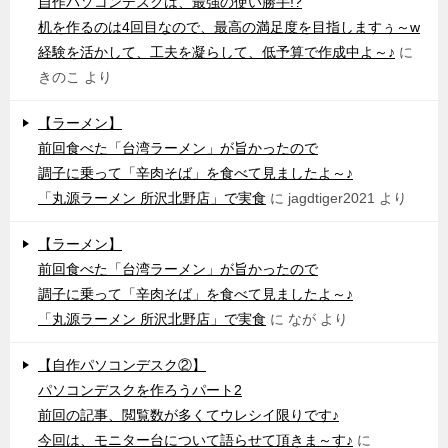
自作パソコンデスクは、最強の使い勝手!?
机を作るのは4回目なので、最高の満足度を目指しますぅ～w
経験を活かして、工夫を凝らして、低予算で作成中よ～♪
に
きのこ
より
【ラーメン】
前回食べた「台湾ラーメン」が旨かったので
調子に乗って「辛肉そば」を食べて見ましたよ～♪
「丸源ラーメン 所沢北野店」で実食
に
jagdtiger2021
より
【ラーメン】
前回食べた「台湾ラーメン」が旨かったので
調子に乗って「辛肉そば」を食べて見ましたよ～♪
「丸源ラーメン 所沢北野店」で実食
に
なが
より
【自作パソコンデスク②】
パソコンデスクを作ろうパート2
前回の記事、閲覧数が多くてウレシイ限りです♪
今回は、モニター台について語らせて頂きま～す♪
に