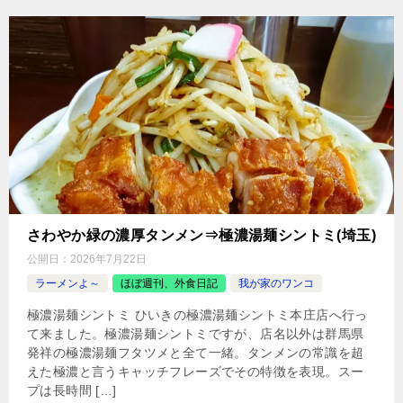
さわやか緑の濃厚タンメン⇒極濃湯麺シントミ(埼玉)
公開日：
2026年7月22日
ラーメンよ～
ほぼ週刊、外食日記
我が家のワンコ
極濃湯麺シントミ ひいきの極濃湯麺シントミ本庄店へ行っ
て来ました。極濃湯麺シントミですが、店名以外は群馬県
発祥の極濃湯麺フタツメと全て一緒。タンメンの常識を超
えた極濃と言うキャッチフレーズでその特徴を表現。スー
プは長時間 […]