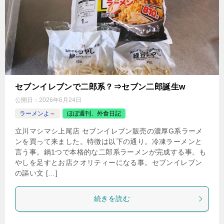
セブンイレブンで二郎系？⇒セブン二郎誕生w
公開日：
2026年6月24日
ラーメンよ～
ほぼ週刊、外食日記
立川マシマシ上尾店 セブンイレブン販売の濃厚G系ラーメ
ンを買って来ました。特徴は以下の通り。冷凍ラーメンと
言う事。鍋1つで本格的な二郎系ラーメンが完成する事。も
やしを足すとお店クオリティーになる事。セブンイレブン
の謳い文 […]
続きを読む