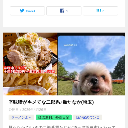
Tweet
0
0
辛味噌がキメてな二郎系♪麺たなか(埼玉)
公開日：
2026年4月26日
ラーメンよ～
ほぼ週刊、外食日記
我が家のワンコ
麺たなか ひいきの二郎系麺たなか(埼玉県坂戸市)へ行って