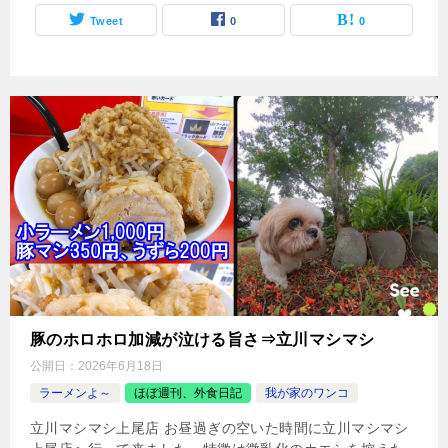
Tweet
0
0
豚のホロホロ加減が泣ける旨さ⇒立川マシマシ
公開日：
2026年6月18日
ラーメンよ～
ほぼ週刊、外食日記
我が家のワンコ
立川マシマシ上尾店 お昼過ぎの空いた時間に立川マシマシ