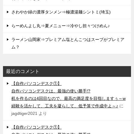
さわやか緑の濃厚タンメン⇒極濃湯麺シントミ(埼玉)
らーめんよし丸⇒夏メニュー⇒冷やし担々つけめん♪
ラーメン山岡家⇒プレミアム塩とんこつはスープがプレミア
ム？
最近のコメント
【自作パソコンデスク①】
自作パソコンデスクは、最強の使い勝手!?
机を作るのは4回目なので、最高の満足度を目指しますぅ～w
経験を活かして、工夫を凝らして、低予算で作成中よ～♪
に
jagdtiger2021
より
【自作パソコンデスク①】